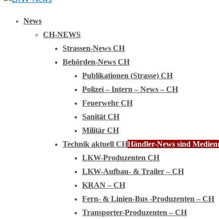
Primary
News
Menu
CH-NEWS
Strassen-News CH
Behörden-News CH
Publikationen (Strasse) CH
Polizei – Intern – News – CH
Feuerwehr CH
Sanität CH
Militär CH
Technik aktuell CH
Händler-News sind Medienmi
LKW-Produzenten CH
LKW-Aufbau- & Trailer – CH
KRAN – CH
Fern- & Linien-Bus -Produzenten – CH
Transporter-Produzenten – CH