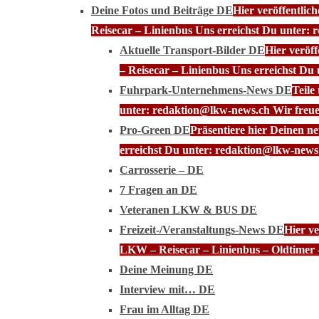
Deine Fotos und Beiträge DE
Hier veröffentli
Reisecar – Linienbus Uns erreichst Du unter: 
Aktuelle Transport-Bilder DE
Hier veröf
– Reisecar – Linienbus Uns erreichst Du
Fuhrpark-Unternehmens-News DE
Teile
unter: redaktion@lkw-news.ch Wir freue
Pro-Green DE
Präsentiere hier Deinen n
erreichst Du unter: redaktion@lkw-news.
Carrosserie – DE
7 Fragen an DE
Veteranen LKW & BUS DE
Freizeit-/Veranstaltungs-News DE
Hier ve
LKW – Reisecar – Linienbus – Oldtimer 
Deine Meinung DE
Interview mit… DE
Frau im Alltag DE