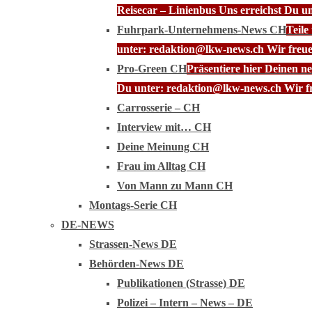
Reisecar – Linienbus Uns erreichst Du u
Fuhrpark-Unternehmens-News CH
Teile
unter: redaktion@lkw-news.ch Wir freue
Pro-Green CH
Präsentiere hier Deinen n
Du unter: redaktion@lkw-news.ch Wir fr
Carrosserie – CH
Interview mit… CH
Deine Meinung CH
Frau im Alltag CH
Von Mann zu Mann CH
Montags-Serie CH
DE-NEWS
Strassen-News DE
Behörden-News DE
Publikationen (Strasse) DE
Polizei – Intern – News – DE