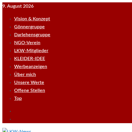
Skip
9. August 2026
to
Vision & Konzept
content
Gönnergruppe
Darlehensgruppe
NGO-Verein
LKW-Mitglieder
KLEIDER-IDEE
Werbeanzeigen
Über mich
Unsere Werte
Offene Stellen
Top
Empfehle
LKWnews
YouTube
weiter