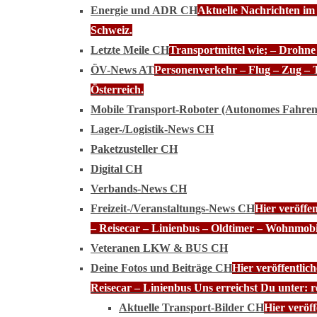
Energie und ADR CH
Aktuelle Nachrichten im
Schweiz.
Letzte Meile CH
Transportmittel wie; – Drohn
ÖV-News AT
Personenverkehr – Flug – Zug – 
Österreich.
Mobile Transport-Roboter (Autonomes Fahre
Lager-/Logistik-News CH
Paketzusteller CH
Digital CH
Verbands-News CH
Freizeit-/Veranstaltungs-News CH
Hier veröffe
– Reisecar – Linienbus – Oldtimer – Wohnmobi
Veteranen LKW & BUS CH
Deine Fotos und Beiträge CH
Hier veröffentli
Reisecar – Linienbus Uns erreichst Du unter: 
Aktuelle Transport-Bilder CH
Hier veröf