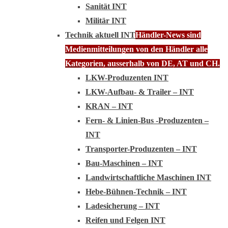
Sanität INT
Militär INT
Technik aktuell INT
Händler-News sind
Medienmitteilungen von den Händler alle
Kategorien, ausserhalb von DE, AT und CH.
LKW-Produzenten INT
LKW-Aufbau- & Trailer – INT
KRAN – INT
Fern- & Linien-Bus -Produzenten –
INT
Transporter-Produzenten – INT
Bau-Maschinen – INT
Landwirtschaftliche Maschinen INT
Hebe-Bühnen-Technik – INT
Ladesicherung – INT
Reifen und Felgen INT