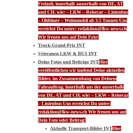
Freizeit, innerhalb ausserhalb von DE, AT
und CH. wie: – LKW – Reisecar – Linienbus
– Oldtimer – Wohnmobil ab 3.5 Tonnen Uns
erreichst Du unter: redaktion@lkw-news.ch
Wir freuen uns auf Dein Foto!
Truck-Grand-Prix INT
Veteranen LKW & BUS INT
Deine Fotos und Beiträge INT
Hier
veröffentlichen wir laufend Deine aktuellen
Bilder, im Zusammenhang von Deinem
Fahrauftrag, innerhalb aus der ausserhalb
von DE, AT und CH. wie: – LKW – Reisecar
– Linienbus Uns erreichst Du unter:
redaktion@lkw-news.ch Wir freuen uns auf
Dein Foto oder Beitrag!
Aktuelle Transport-Bilder INT
Hier