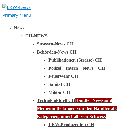
Primary Menu
News
CH-NEWS
Strassen-News CH
Behörden-News CH
Publikationen (Strasse) CH
Polizei – Intern – News – CH
Feuerwehr CH
Sanität CH
Militär CH
Technik aktuell CH
Händler-News sind
Medienmitteilungen von den Händler alle
Kategorien, innerhalb von Schweiz.
LKW-Produzenten CH