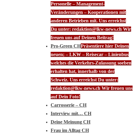
Personelle – Management-
Veränderungen – Kooperationen mit
anderen Betrieben mit. Uns erreichst
Du unter: redaktion@lkw-news.ch Wir
freuen uns auf Deinen Beitrag!
Pro-Green CH
Präsentiere hier Deinen
neuen; – LKW – Reisecar – Linienbus
welches die Verkehrs-Zulassung soeben
erhalten hat, innerhalb von der
Schweiz. Uns erreichst Du unter:
redaktion@lkw-news.ch Wir freuen uns
auf Dein Foto!
Carrosserie – CH
Interview mit… CH
Deine Meinung CH
Frau im Alltag CH