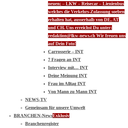
neuen; – LKW – Reisecar – Lienienbus
welches die Verkehrs-Zulassung soeben
erhalten hat, ausserhalb von DE, AT
und CH. Uns erreichst Du unter:
redaktion@lkw-news.ch Wir freuen uns
auf Dein Foto!
Carrosserie – INT
7 Fragen an INT
Interview mit… INT
Deine Meinung INT
Frau im Alltag INT
Von Mann zu Mann INT
NEWS-TV
Gemeinsam für unsere Umwelt
BRANCHEN-News
Exklusiv
Branchenregister