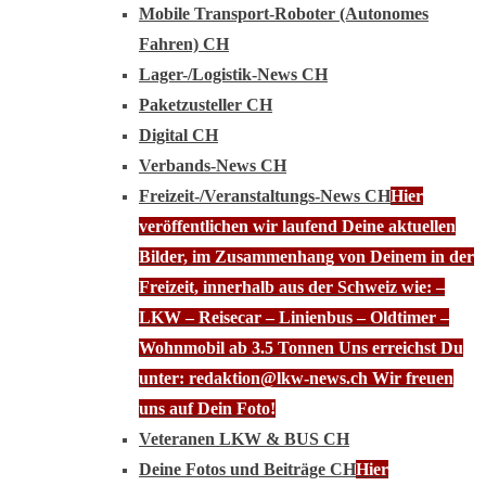
Mobile Transport-Roboter (Autonomes
Fahren) CH
Lager-/Logistik-News CH
Paketzusteller CH
Digital CH
Verbands-News CH
Freizeit-/Veranstaltungs-News CH
Hier
veröffentlichen wir laufend Deine aktuellen
Bilder, im Zusammenhang von Deinem in der
Freizeit, innerhalb aus der Schweiz wie: –
LKW – Reisecar – Linienbus – Oldtimer –
Wohnmobil ab 3.5 Tonnen Uns erreichst Du
unter: redaktion@lkw-news.ch Wir freuen
uns auf Dein Foto!
Veteranen LKW & BUS CH
Deine Fotos und Beiträge CH
Hier