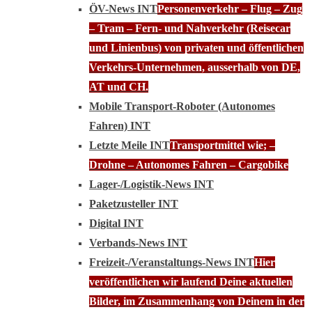
ÖV-News INT
Personenverkehr – Flug – Zug
– Tram – Fern- und Nahverkehr (Reisecar
und Linienbus) von privaten und öffentlichen
Verkehrs-Unternehmen, ausserhalb von DE,
AT und CH.
Mobile Transport-Roboter (Autonomes
Fahren) INT
Letzte Meile INT
Transportmittel wie; –
Drohne – Autonomes Fahren – Cargobike
Lager-/Logistik-News INT
Paketzusteller INT
Digital INT
Verbands-News INT
Freizeit-/Veranstaltungs-News INT
Hier
veröffentlichen wir laufend Deine aktuellen
Bilder, im Zusammenhang von Deinem in der