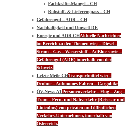
Fachkräfte-Mangel – CH
Rohstoff- & Lieferengpass – CH
Gefahrengut – ADR – CH
Nachhaltigkeit und Umwelt DE
Energie und ADR CH
Aktuelle Nachrichten
im Bereich zu den Themen wie; – Diesel –
Strom – Gas – Wasserstoff – AdBlue sowie –
Gefahrengut (ADR) innerhalb von der
Schweiz.
Letzte Meile CH
Transportmittel wie; –
Drohne – Autonomes Fahren – Cargobike
ÖV-News AT
Personenverkehr – Flug – Zug –
Tram – Fern- und Nahverkehr (Reisecar und
Linienbus) von privaten und öffentlichen
Verkehrs-Unternehmen, innerhalb von
Österreich.