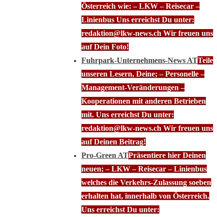
Österreich wie: – LKW – Reisecar –
Linienbus Uns erreichst Du unter:
redaktion@lkw-news.ch Wir freuen uns
auf Dein Foto!
Fuhrpark-Unternehmens-News AT
Teile
unseren Lesern, Deine; – Personelle –
Management-Veränderungen –
Kooperationen mit anderen Betrieben
mit. Uns erreichst Du unter:
redaktion@lkw-news.ch Wir freuen uns
auf Deinen Beitrag!
Pro-Green AT
Präsentiere hier Deinen
neuen; – LKW – Reisecar – Linienbus
welches die Verkehrs-Zulassung soeben
erhalten hat, innerhalb von Österreich.
Uns erreichst Du unter: