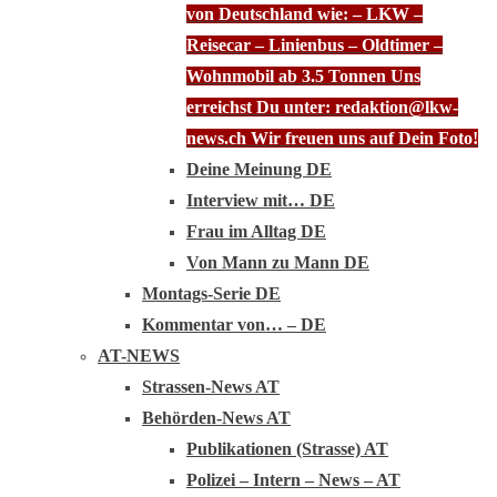
von Deutschland wie: – LKW –
Reisecar – Linienbus – Oldtimer –
Wohnmobil ab 3.5 Tonnen Uns
erreichst Du unter: redaktion@lkw-
news.ch Wir freuen uns auf Dein Foto!
Deine Meinung DE
Interview mit… DE
Frau im Alltag DE
Von Mann zu Mann DE
Montags-Serie DE
Kommentar von… – DE
AT-NEWS
Strassen-News AT
Behörden-News AT
Publikationen (Strasse) AT
Polizei – Intern – News – AT