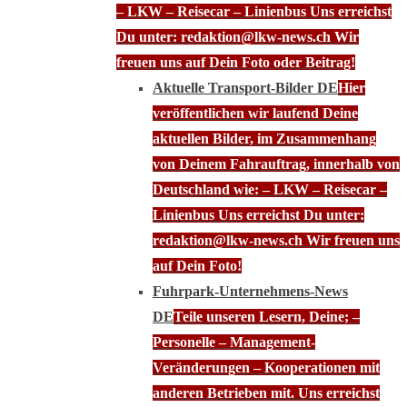
– LKW – Reisecar – Linienbus Uns erreichst
Du unter: redaktion@lkw-news.ch Wir
freuen uns auf Dein Foto oder Beitrag!
Aktuelle Transport-Bilder DE
Hier
veröffentlichen wir laufend Deine
aktuellen Bilder, im Zusammenhang
von Deinem Fahrauftrag, innerhalb von
Deutschland wie: – LKW – Reisecar –
Linienbus Uns erreichst Du unter:
redaktion@lkw-news.ch Wir freuen uns
auf Dein Foto!
Fuhrpark-Unternehmens-News
DE
Teile unseren Lesern, Deine; –
Personelle – Management-
Veränderungen – Kooperationen mit
anderen Betrieben mit. Uns erreichst