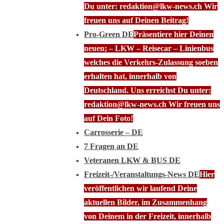
Du unter: redaktion@lkw-news.ch Wir
freuen uns auf Deinen Beitrag!
Pro-Green DE
Präsentiere hier Deinen
neuen; – LKW – Reisecar – Linienbus
welches die Verkehrs-Zulassung soeben
erhalten hat, innerhalb von
Deutschland. Uns erreichst Du unter:
redaktion@lkw-news.ch Wir freuen uns
auf Dein Foto!
Carrosserie – DE
7 Fragen an DE
Veteranen LKW & BUS DE
Freizeit-/Veranstaltungs-News DE
Hier
veröffentlichen wir laufend Deine
aktuellen Bilder, im Zusammenhang
von Deinem in der Freizeit, innerhalb