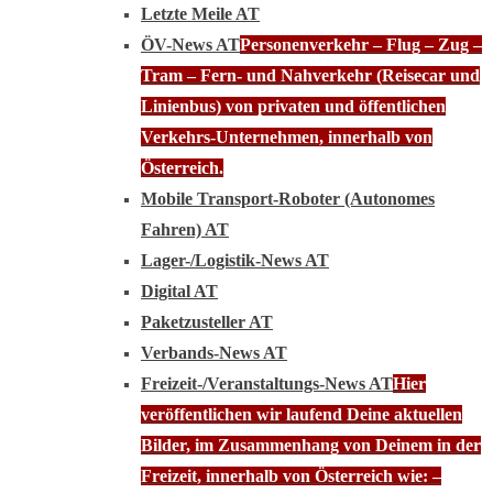
Letzte Meile AT
ÖV-News AT
Personenverkehr – Flug – Zug –
Tram – Fern- und Nahverkehr (Reisecar und
Linienbus) von privaten und öffentlichen
Verkehrs-Unternehmen, innerhalb von
Österreich.
Mobile Transport-Roboter (Autonomes
Fahren) AT
Lager-/Logistik-News AT
Digital AT
Paketzusteller AT
Verbands-News AT
Freizeit-/Veranstaltungs-News AT
Hier
veröffentlichen wir laufend Deine aktuellen
Bilder, im Zusammenhang von Deinem in der
Freizeit, innerhalb von Österreich wie: –