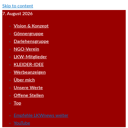
Skip to content
7. August 2026
Vision & Konzept
Gönnergruppe
Darlehensgruppe
NGO-Verein
LKW-Mitglieder
KLEIDER-IDEE
Werbeanzeigen
Über mich
Unsere Werte
Offene Stellen
Top
Empfehle LKWnews weiter
YouTube