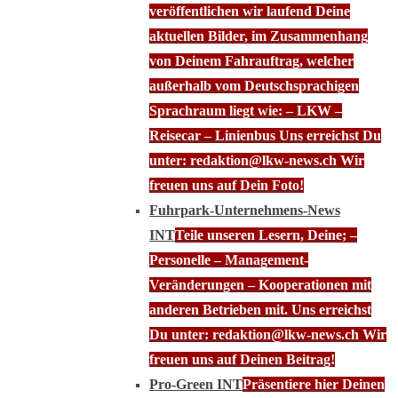
veröffentlichen wir laufend Deine
aktuellen Bilder, im Zusammenhang
von Deinem Fahrauftrag, welcher
außerhalb vom Deutschsprachigen
Sprachraum liegt wie: – LKW –
Reisecar – Linienbus Uns erreichst Du
unter: redaktion@lkw-news.ch Wir
freuen uns auf Dein Foto!
Fuhrpark-Unternehmens-News
INT
Teile unseren Lesern, Deine; –
Personelle – Management-
Veränderungen – Kooperationen mit
anderen Betrieben mit. Uns erreichst
Du unter: redaktion@lkw-news.ch Wir
freuen uns auf Deinen Beitrag!
Pro-Green INT
Präsentiere hier Deinen