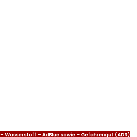
s – Wasserstoff – AdBlue sowie – Gefahrengut (ADR)