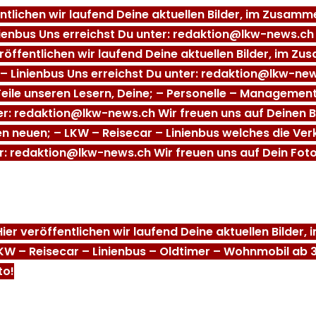
entlichen wir laufend Deine aktuellen Bilder, im Zusa
ienbus Uns erreichst Du unter: redaktion@lkw-news.ch 
eröffentlichen wir laufend Deine aktuellen Bilder, im
– Linienbus Uns erreichst Du unter: redaktion@lkw-new
Teile unseren Lesern, Deine; – Personelle – Managem
ter: redaktion@lkw-news.ch Wir freuen uns auf Deinen B
en neuen; – LKW – Reisecar – Linienbus welches die Ve
r: redaktion@lkw-news.ch Wir freuen uns auf Dein Foto
Hier veröffentlichen wir laufend Deine aktuellen Bilder
LKW – Reisecar – Linienbus – Oldtimer – Wohnmobil ab 
to!