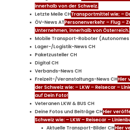
innerhalb von der Schweiz.
Letzte Meile CH
Transportmittel wie; – 
ÖV-News AT
Personenverkehr – Flug – Z
Unternehmen, innerhalb von Österreich.
Mobile Transport-Roboter (Autonomes
Lager-/Logistik-News CH
Paketzusteller CH
Digital CH
Verbands-News CH
Freizeit-/Veranstaltungs-News CH
Hier 
der Schweiz wie: – LKW – Reisecar – Li
auf Dein Foto!
Veteranen LKW & BUS CH
Deine Fotos und Beiträge CH
Hier veröff
Schweiz wie: – LKW – Reisecar – Linienb
Aktuelle Transport-Bilder CH
Hier v