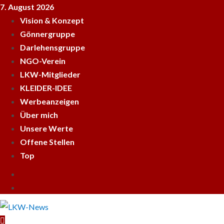
Skip
7. August 2026
to
Vision & Konzept
content
Gönnergruppe
Darlehensgruppe
NGO-Verein
LKW-Mitglieder
KLEIDER-IDEE
Werbeanzeigen
Über mich
Unsere Werte
Offene Stellen
Top
Empfehle
LKWnews
YouTube
weiter
Primary