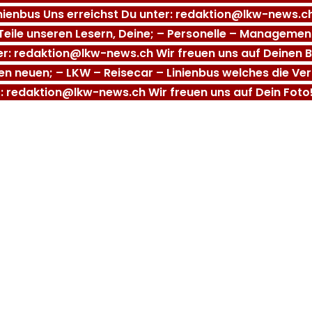
inienbus Uns erreichst Du unter: redaktion@lkw-news.ch
Teile unseren Lesern, Deine; – Personelle – Managem
ter: redaktion@lkw-news.ch Wir freuen uns auf Deinen B
nen neuen; – LKW – Reisecar – Linienbus welches die Ve
r: redaktion@lkw-news.ch Wir freuen uns auf Dein Foto