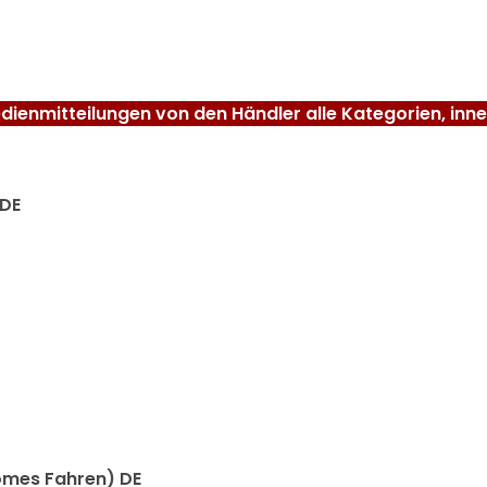
ienmitteilungen von den Händler alle Kategorien, inn
 DE
omes Fahren) DE