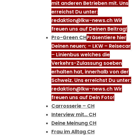
mit anderen Betrieben mit. Uns
erreichst Du unter:
redaktion@lkw-news.ch Wir
freuen uns auf Deinen Beitrag!
Pro-Green CH
Präsentiere hier
Deinen neuen; – LKW – Reisecar
– Linienbus welches die
Verkehrs-Zulassung soeben
erhalten hat, innerhalb von der
Schweiz. Uns erreichst Du unter:
redaktion@lkw-news.ch Wir
freuen uns auf Dein Foto!
Carrosserie – CH
Interview mit… CH
Deine Meinung CH
Frau im Alltag CH