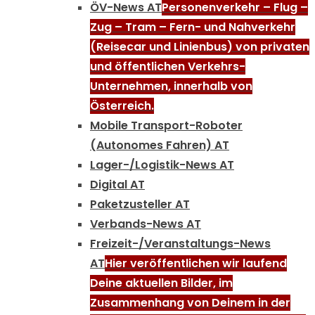
ÖV-News AT
Personenverkehr – Flug –
Zug – Tram – Fern- und Nahverkehr
(Reisecar und Linienbus) von privaten
und öffentlichen Verkehrs-
Unternehmen, innerhalb von
Österreich.
Mobile Transport-Roboter
(Autonomes Fahren) AT
Lager-/Logistik-News AT
Digital AT
Paketzusteller AT
Verbands-News AT
Freizeit-/Veranstaltungs-News
AT
Hier veröffentlichen wir laufend
Deine aktuellen Bilder, im
Zusammenhang von Deinem in der