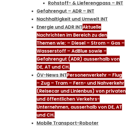
Rohstoff- & Lieferengpass – INT
Gefahrengut – ADR – INT
Nachhaltigkeit und Umwelt INT
Energie und ADR INT
Aktuelle
Nachrichten im Bereich zu den
Themen wie; – Diesel – Strom – Gas –
Wasserstoff – AdBlue sowie –
Gefahrengut (ADR) ausserhalb von
DE, AT und CH.
ÖV-News INT
Personenverkehr – Flug
– Zug – Tram – Fern- und Nahverkehr
(Reisecar und Linienbus) von privaten
und öffentlichen Verkehrs-
Unternehmen, ausserhalb von DE, AT
und CH.
Mobile Transport-Roboter