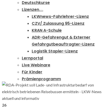
Deutschkurse
Lizenzen
LKWnews-Fahrlehrer-Lizenz
CZV/ Zulassung 95-Lizenz
KRAN A-Schule
ADR-Gefahrengut & Externer
Gefahrgutbeauftragter-Lizenz
Logistik Stapler-Lizenz
Lernportal
Live Webinare
Für Kinder
Prämienprogramm
Abo abschliessen
Lerne bei LKWnews
Teile Dein Wissen (LKW-Bildung-Bereich)
26
LKW-PERSONAL