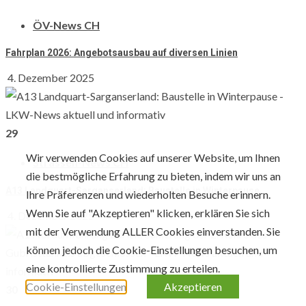
Nach Datum sortieren
ÖV-News CH
August 2026
Fahrplan 2026: Angebotsausbau auf diversen Linien
M
D
M
D
F
S
S
4. Dezember 2025
1
2
3
4
5
6
7
8
9
10
11
12
13
14
15
16
29
17
18
19
20
21
22
23
Wir verwenden Cookies auf unserer Website, um Ihnen
Strassen-News CH
24
25
26
27
28
29
30
die bestmögliche Erfahrung zu bieten, indem wir uns an
A13 Landquart-Sarganserland: Baustelle in Winterpause
Ihre Präferenzen und wiederholten Besuche erinnern.
31
Wenn Sie auf "Akzeptieren" klicken, erklären Sie sich
4. Dezember 2025
« Dez
mit der Verwendung ALLER Cookies einverstanden. Sie
können jedoch die Cookie-Einstellungen besuchen, um
Folge uns auf Social
eine kontrollierte Zustimmung zu erteilen.
Empfehle LKWnews weiter
Cookie-Einstellungen
Akzeptieren
30
YouTube