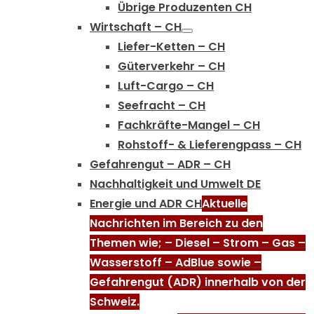
Übrige Produzenten CH
Wirtschaft – CH
Liefer-Ketten – CH
Güterverkehr – CH
Luft-Cargo – CH
Seefracht – CH
Fachkräfte-Mangel – CH
Rohstoff- & Lieferengpass – CH
Gefahrengut – ADR – CH
Nachhaltigkeit und Umwelt DE
Energie und ADR CH
Aktuelle
Nachrichten im Bereich zu den
Themen wie; – Diesel – Strom – Gas –
Wasserstoff – AdBlue sowie –
Gefahrengut (ADR) innerhalb von der
Schweiz.