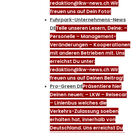
redaktion@lkw-news.ch Wir
freuen uns auf Dein Foto!
Fuhrpark-Unternehmens-News
DE
Teile unseren Lesern, Deine; –
Personelle – Management-
Veränderungen – Kooperationen
mit anderen Betrieben mit. Uns
erreichst Du unter:
redaktion@lkw-news.ch Wir
freuen uns auf Deinen Beitrag!
Pro-Green DE
Präsentiere hier
Deinen neuen; – LKW – Reisecar
– Linienbus welches die
Verkehrs-Zulassung soeben
erhalten hat, innerhalb von
Deutschland. Uns erreichst Du