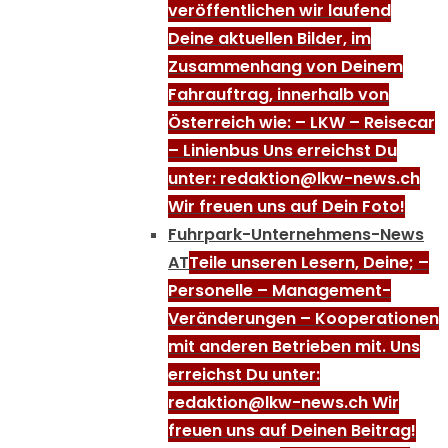
veröffentlichen wir laufend
Deine aktuellen Bilder, im
Zusammenhang von Deinem
Fahrauftrag, innerhalb von
Österreich wie: – LKW – Reisecar
– Linienbus Uns erreichst Du
unter: redaktion@lkw-news.ch
Wir freuen uns auf Dein Foto!
Fuhrpark-Unternehmens-News
AT
Teile unseren Lesern, Deine; –
Personelle – Management-
Veränderungen – Kooperationen
mit anderen Betrieben mit. Uns
erreichst Du unter:
redaktion@lkw-news.ch Wir
freuen uns auf Deinen Beitrag!