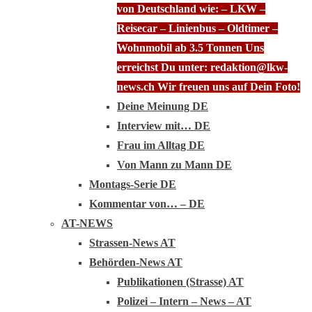
von Deutschland wie: – LKW –
Reisecar – Linienbus – Oldtimer –
Wohnmobil ab 3.5 Tonnen Uns
erreichst Du unter: redaktion@lkw-
news.ch Wir freuen uns auf Dein Foto!
Deine Meinung DE
Interview mit… DE
Frau im Alltag DE
Von Mann zu Mann DE
Montags-Serie DE
Kommentar von… – DE
AT-NEWS
Strassen-News AT
Behörden-News AT
Publikationen (Strasse) AT
Polizei – Intern – News – AT