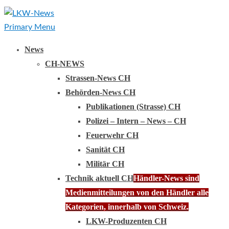
Primary Menu
News
CH-NEWS
Strassen-News CH
Behörden-News CH
Publikationen (Strasse) CH
Polizei – Intern – News – CH
Feuerwehr CH
Sanität CH
Militär CH
Technik aktuell CH
Händler-News sind
Medienmitteilungen von den Händler alle
Kategorien, innerhalb von Schweiz.
LKW-Produzenten CH