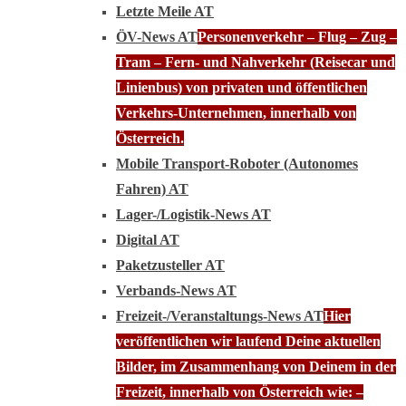
Letzte Meile AT
ÖV-News AT
Personenverkehr – Flug – Zug –
Tram – Fern- und Nahverkehr (Reisecar und
Linienbus) von privaten und öffentlichen
Verkehrs-Unternehmen, innerhalb von
Österreich.
Mobile Transport-Roboter (Autonomes
Fahren) AT
Lager-/Logistik-News AT
Digital AT
Paketzusteller AT
Verbands-News AT
Freizeit-/Veranstaltungs-News AT
Hier
veröffentlichen wir laufend Deine aktuellen
Bilder, im Zusammenhang von Deinem in der
Freizeit, innerhalb von Österreich wie: –