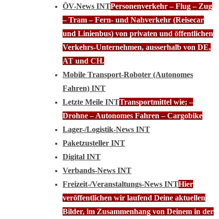
ÖV-News INT
Personenverkehr – Flug – Zug
– Tram – Fern- und Nahverkehr (Reisecar
und Linienbus) von privaten und öffentlichen
Verkehrs-Unternehmen, ausserhalb von DE,
AT und CH.
Mobile Transport-Roboter (Autonomes
Fahren) INT
Letzte Meile INT
Transportmittel wie; –
Drohne – Autonomes Fahren – Cargobike
Lager-/Logistik-News INT
Paketzusteller INT
Digital INT
Verbands-News INT
Freizeit-/Veranstaltungs-News INT
Hier
veröffentlichen wir laufend Deine aktuellen
Bilder, im Zusammenhang von Deinem in der