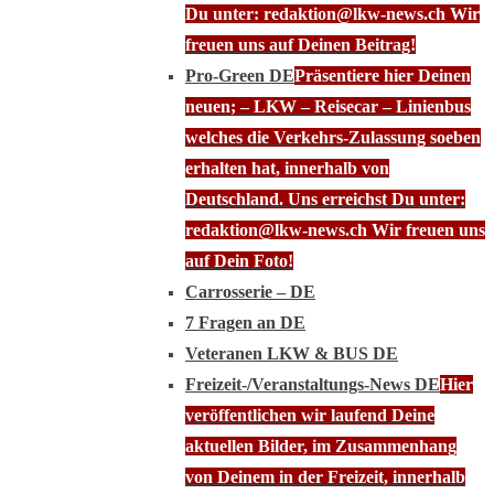
Du unter: redaktion@lkw-news.ch Wir
freuen uns auf Deinen Beitrag!
Pro-Green DE
Präsentiere hier Deinen
neuen; – LKW – Reisecar – Linienbus
welches die Verkehrs-Zulassung soeben
erhalten hat, innerhalb von
Deutschland. Uns erreichst Du unter:
redaktion@lkw-news.ch Wir freuen uns
auf Dein Foto!
Carrosserie – DE
7 Fragen an DE
Veteranen LKW & BUS DE
Freizeit-/Veranstaltungs-News DE
Hier
veröffentlichen wir laufend Deine
aktuellen Bilder, im Zusammenhang
von Deinem in der Freizeit, innerhalb