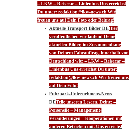
– LKW – Reisecar – Linienbus Uns erreichst
Du unter: redaktion@lkw-news.ch Wir
freuen uns auf Dein Foto oder Beitrag!
Aktuelle Transport-Bilder DE
Hier
veröffentlichen wir laufend Deine
aktuellen Bilder, im Zusammenhang
von Deinem Fahrauftrag, innerhalb von
Deutschland wie: – LKW – Reisecar –
Linienbus Uns erreichst Du unter:
redaktion@lkw-news.ch Wir freuen uns
auf Dein Foto!
Fuhrpark-Unternehmens-News
DE
Teile unseren Lesern, Deine; –
Personelle – Management-
Veränderungen – Kooperationen mit
anderen Betrieben mit. Uns erreichst