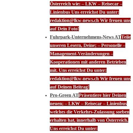
Österreich wie: – LKW – Reisecar –
Linienbus Uns erreichst Du unter:
redaktion@lkw-news.ch Wir freuen uns
auf Dein Foto!
Fuhrpark-Unternehmens-News AT
Teile
unseren Lesern, Deine; – Personelle –
Management-Veränderungen –
Kooperationen mit anderen Betrieben
mit. Uns erreichst Du unter:
redaktion@lkw-news.ch Wir freuen uns
auf Deinen Beitrag!
Pro-Green AT
Präsentiere hier Deinen
neuen; – LKW – Reisecar – Linienbus
welches die Verkehrs-Zulassung soeben
erhalten hat, innerhalb von Österreich.
Uns erreichst Du unter: