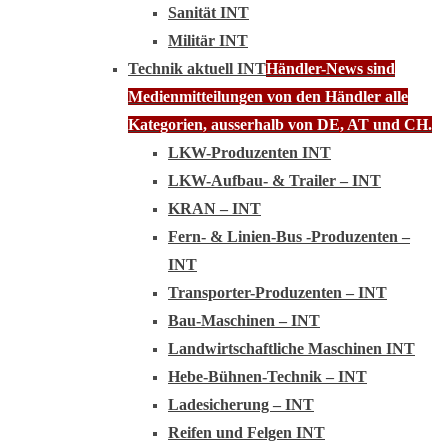
Sanität INT
Militär INT
Technik aktuell INT
Händler-News sind
Medienmitteilungen von den Händler alle
Kategorien, ausserhalb von DE, AT und CH.
LKW-Produzenten INT
LKW-Aufbau- & Trailer – INT
KRAN – INT
Fern- & Linien-Bus -Produzenten –
INT
Transporter-Produzenten – INT
Bau-Maschinen – INT
Landwirtschaftliche Maschinen INT
Hebe-Bühnen-Technik – INT
Ladesicherung – INT
Reifen und Felgen INT