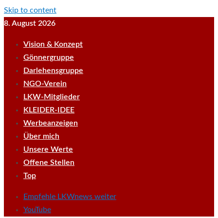
Skip to content
8. August 2026
Vision & Konzept
Gönnergruppe
Darlehensgruppe
NGO-Verein
LKW-Mitglieder
KLEIDER-IDEE
Werbeanzeigen
Über mich
Unsere Werte
Offene Stellen
Top
Empfehle LKWnews weiter
YouTube