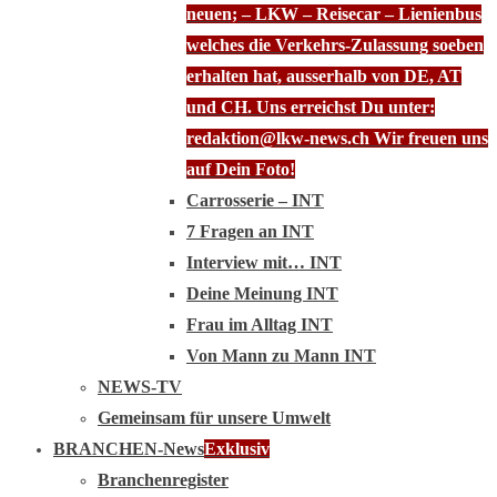
neuen; – LKW – Reisecar – Lienienbus
welches die Verkehrs-Zulassung soeben
erhalten hat, ausserhalb von DE, AT
und CH. Uns erreichst Du unter:
redaktion@lkw-news.ch Wir freuen uns
auf Dein Foto!
Carrosserie – INT
7 Fragen an INT
Interview mit… INT
Deine Meinung INT
Frau im Alltag INT
Von Mann zu Mann INT
NEWS-TV
Gemeinsam für unsere Umwelt
BRANCHEN-News
Exklusiv
Branchenregister