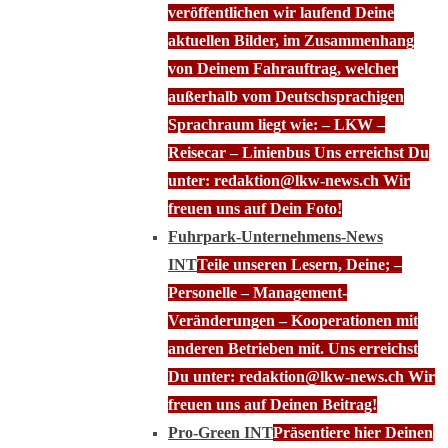
veröffentlichen wir laufend Deine
aktuellen Bilder, im Zusammenhang
von Deinem Fahrauftrag, welcher
außerhalb vom Deutschsprachigen
Sprachraum liegt wie: – LKW –
Reisecar – Linienbus Uns erreichst Du
unter: redaktion@lkw-news.ch Wir
freuen uns auf Dein Foto!
Fuhrpark-Unternehmens-News
INT
Teile unseren Lesern, Deine; –
Personelle – Management-
Veränderungen – Kooperationen mit
anderen Betrieben mit. Uns erreichst
Du unter: redaktion@lkw-news.ch Wir
freuen uns auf Deinen Beitrag!
Pro-Green INT
Präsentiere hier Deinen