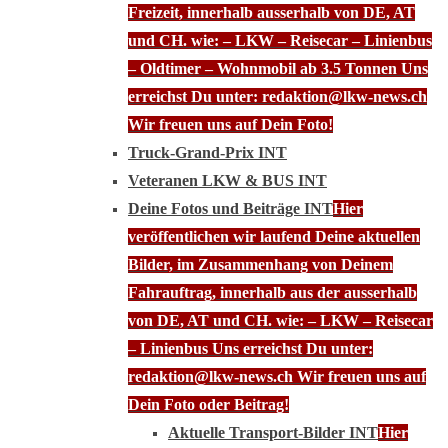
Freizeit, innerhalb ausserhalb von DE, AT
und CH. wie: – LKW – Reisecar – Linienbus
– Oldtimer – Wohnmobil ab 3.5 Tonnen Uns
erreichst Du unter: redaktion@lkw-news.ch
Wir freuen uns auf Dein Foto!
Truck-Grand-Prix INT
Veteranen LKW & BUS INT
Deine Fotos und Beiträge INT
Hier
veröffentlichen wir laufend Deine aktuellen
Bilder, im Zusammenhang von Deinem
Fahrauftrag, innerhalb aus der ausserhalb
von DE, AT und CH. wie: – LKW – Reisecar
– Linienbus Uns erreichst Du unter:
redaktion@lkw-news.ch Wir freuen uns auf
Dein Foto oder Beitrag!
Aktuelle Transport-Bilder INT
Hier