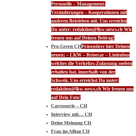
Personelle – Management-
Veränderungen – Kooperationen mit
anderen Betrieben mit. Uns erreichst
Du unter: redaktion@lkw-news.ch Wir
freuen uns auf Deinen Beitrag!
Pro-Green CH
Präsentiere hier Deinen
neuen; – LKW – Reisecar – Linienbus
welches die Verkehrs-Zulassung soeben
erhalten hat, innerhalb von der
Schweiz. Uns erreichst Du unter:
redaktion@lkw-news.ch Wir freuen uns
auf Dein Foto!
Carrosserie – CH
Interview mit… CH
Deine Meinung CH
Frau im Alltag CH