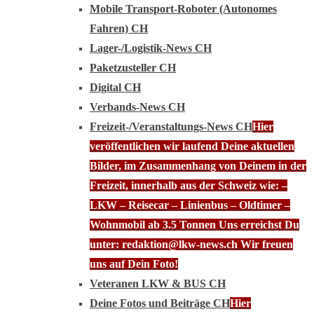
Mobile Transport-Roboter (Autonomes
Fahren) CH
Lager-/Logistik-News CH
Paketzusteller CH
Digital CH
Verbands-News CH
Freizeit-/Veranstaltungs-News CH
Hier
veröffentlichen wir laufend Deine aktuellen
Bilder, im Zusammenhang von Deinem in der
Freizeit, innerhalb aus der Schweiz wie: –
LKW – Reisecar – Linienbus – Oldtimer –
Wohnmobil ab 3.5 Tonnen Uns erreichst Du
unter: redaktion@lkw-news.ch Wir freuen
uns auf Dein Foto!
Veteranen LKW & BUS CH
Deine Fotos und Beiträge CH
Hier