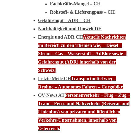
Fachkräfte-Mangel – CH
Rohstoff- & Lieferengpass – CH
Gefahrengut – ADR – CH
Nachhaltigkeit und Umwelt DE
Energie und ADR CH
Aktuelle Nachrichten
im Bereich zu den Themen wie; – Diesel –
Strom – Gas – Wasserstoff – AdBlue sowie –
Gefahrengut (ADR) innerhalb von der
Schweiz.
Letzte Meile CH
Transportmittel wie; –
Drohne – Autonomes Fahren – Cargobike
ÖV-News AT
Personenverkehr – Flug – Zug –
Tram – Fern- und Nahverkehr (Reisecar und
Linienbus) von privaten und öffentlichen
Verkehrs-Unternehmen, innerhalb von
Österreich.