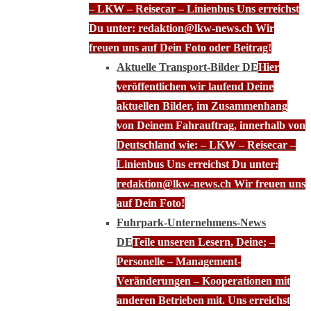
– LKW – Reisecar – Linienbus Uns erreichst
Du unter: redaktion@lkw-news.ch Wir
freuen uns auf Dein Foto oder Beitrag!
Aktuelle Transport-Bilder DE
Hier
veröffentlichen wir laufend Deine
aktuellen Bilder, im Zusammenhang
von Deinem Fahrauftrag, innerhalb von
Deutschland wie: – LKW – Reisecar –
Linienbus Uns erreichst Du unter:
redaktion@lkw-news.ch Wir freuen uns
auf Dein Foto!
Fuhrpark-Unternehmens-News
DE
Teile unseren Lesern, Deine; –
Personelle – Management-
Veränderungen – Kooperationen mit
anderen Betrieben mit. Uns erreichst