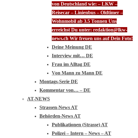
von Deutschland wie: – LKW –
Reisecar – Linienbus – Oldtimer –
Wohnmobil ab 3.5 Tonnen Uns
erreichst Du unter: redaktion@lkw-
news.ch Wir freuen uns auf Dein Foto!
Deine Meinung DE
Interview mit… DE
Frau im Alltag DE
Von Mann zu Mann DE
Montags-Serie DE
Kommentar von… – DE
AT-NEWS
Strassen-News AT
Behörden-News AT
Publikationen (Strasse) AT
Polizei – Intern – News – AT