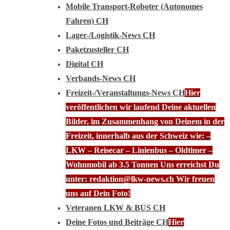
Mobile Transport-Roboter (Autonomes
Fahren) CH
Lager-/Logistik-News CH
Paketzusteller CH
Digital CH
Verbands-News CH
Freizeit-/Veranstaltungs-News CH
Hier
veröffentlichen wir laufend Deine aktuellen
Bilder, im Zusammenhang von Deinem in der
Freizeit, innerhalb aus der Schweiz wie: –
LKW – Reisecar – Linienbus – Oldtimer –
Wohnmobil ab 3.5 Tonnen Uns erreichst Du
unter: redaktion@lkw-news.ch Wir freuen
uns auf Dein Foto!
Veteranen LKW & BUS CH
Deine Fotos und Beiträge CH
Hier