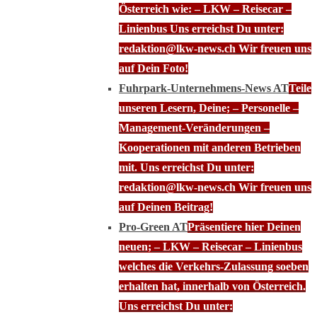
Österreich wie: – LKW – Reisecar –
Linienbus Uns erreichst Du unter:
redaktion@lkw-news.ch Wir freuen uns
auf Dein Foto!
Fuhrpark-Unternehmens-News AT
Teile
unseren Lesern, Deine; – Personelle –
Management-Veränderungen –
Kooperationen mit anderen Betrieben
mit. Uns erreichst Du unter:
redaktion@lkw-news.ch Wir freuen uns
auf Deinen Beitrag!
Pro-Green AT
Präsentiere hier Deinen
neuen; – LKW – Reisecar – Linienbus
welches die Verkehrs-Zulassung soeben
erhalten hat, innerhalb von Österreich.
Uns erreichst Du unter: