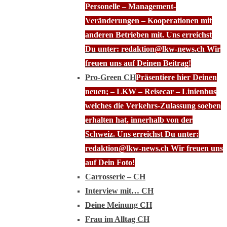
Personelle – Management-
Veränderungen – Kooperationen mit
anderen Betrieben mit. Uns erreichst
Du unter: redaktion@lkw-news.ch Wir
freuen uns auf Deinen Beitrag!
Pro-Green CH
Präsentiere hier Deinen
neuen; – LKW – Reisecar – Linienbus
welches die Verkehrs-Zulassung soeben
erhalten hat, innerhalb von der
Schweiz. Uns erreichst Du unter:
redaktion@lkw-news.ch Wir freuen uns
auf Dein Foto!
Carrosserie – CH
Interview mit… CH
Deine Meinung CH
Frau im Alltag CH