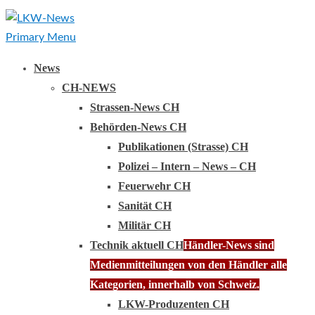
Primary Menu
News
CH-NEWS
Strassen-News CH
Behörden-News CH
Publikationen (Strasse) CH
Polizei – Intern – News – CH
Feuerwehr CH
Sanität CH
Militär CH
Technik aktuell CH
Händler-News sind
Medienmitteilungen von den Händler alle
Kategorien, innerhalb von Schweiz.
LKW-Produzenten CH