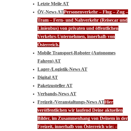
Letzte Meile AT
ÖV-News AT
Personenverkehr – Flug – Zug –
Tram – Fern- und Nahverkehr (Reisecar und
Linienbus) von privaten und öffentlichen
Verkehrs-Unternehmen, innerhalb von
Österreich.
Mobile Transport-Roboter (Autonomes
Fahren) AT
Lager-/Logistik-News AT
Digital AT
Paketzusteller AT
Verbands-News AT
Freizeit-/Veranstaltungs-News AT
Hier
veröffentlichen wir laufend Deine aktuellen
Bilder, im Zusammenhang von Deinem in der
Freizeit, innerhalb von Österreich wie: –