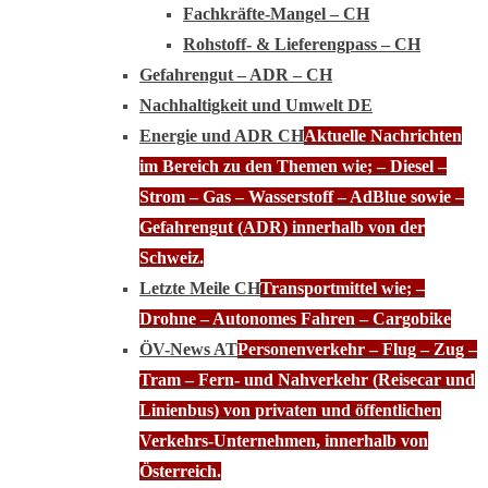
Fachkräfte-Mangel – CH
Rohstoff- & Lieferengpass – CH
Gefahrengut – ADR – CH
Nachhaltigkeit und Umwelt DE
Energie und ADR CH
Aktuelle Nachrichten
im Bereich zu den Themen wie; – Diesel –
Strom – Gas – Wasserstoff – AdBlue sowie –
Gefahrengut (ADR) innerhalb von der
Schweiz.
Letzte Meile CH
Transportmittel wie; –
Drohne – Autonomes Fahren – Cargobike
ÖV-News AT
Personenverkehr – Flug – Zug –
Tram – Fern- und Nahverkehr (Reisecar und
Linienbus) von privaten und öffentlichen
Verkehrs-Unternehmen, innerhalb von
Österreich.