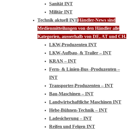
Sanität INT
Militär INT
Technik aktuell INT
Händler-News sind
Medienmitteilungen von den Händler alle
Kategorien, ausserhalb von DE, AT und CH.
LKW-Produzenten INT
LKW-Aufbau- & Trailer – INT
KRAN – INT
Fern- & Linien-Bus -Produzenten –
INT
Transporter-Produzenten – INT
Bau-Maschinen – INT
Landwirtschaftliche Maschinen INT
Hebe-Bühnen-Technik – INT
Ladesicherung – INT
Reifen und Felgen INT