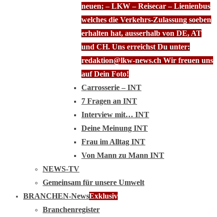
neuen; – LKW – Reisecar – Lienienbus
welches die Verkehrs-Zulassung soeben
erhalten hat, ausserhalb von DE, AT
und CH. Uns erreichst Du unter:
redaktion@lkw-news.ch Wir freuen uns
auf Dein Foto!
Carrosserie – INT
7 Fragen an INT
Interview mit… INT
Deine Meinung INT
Frau im Alltag INT
Von Mann zu Mann INT
NEWS-TV
Gemeinsam für unsere Umwelt
BRANCHEN-News
Exklusiv
Branchenregister