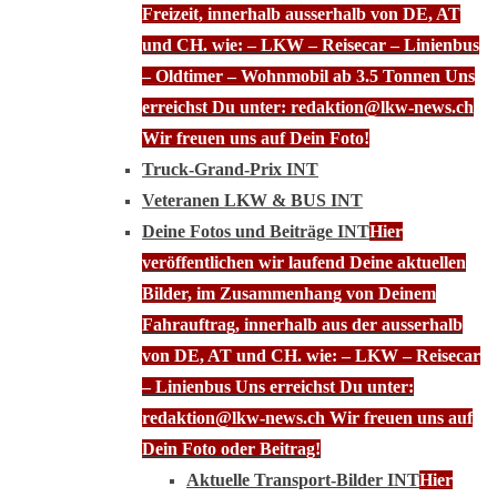
Freizeit, innerhalb ausserhalb von DE, AT
und CH. wie: – LKW – Reisecar – Linienbus
– Oldtimer – Wohnmobil ab 3.5 Tonnen Uns
erreichst Du unter: redaktion@lkw-news.ch
Wir freuen uns auf Dein Foto!
Truck-Grand-Prix INT
Veteranen LKW & BUS INT
Deine Fotos und Beiträge INT
Hier
veröffentlichen wir laufend Deine aktuellen
Bilder, im Zusammenhang von Deinem
Fahrauftrag, innerhalb aus der ausserhalb
von DE, AT und CH. wie: – LKW – Reisecar
– Linienbus Uns erreichst Du unter:
redaktion@lkw-news.ch Wir freuen uns auf
Dein Foto oder Beitrag!
Aktuelle Transport-Bilder INT
Hier