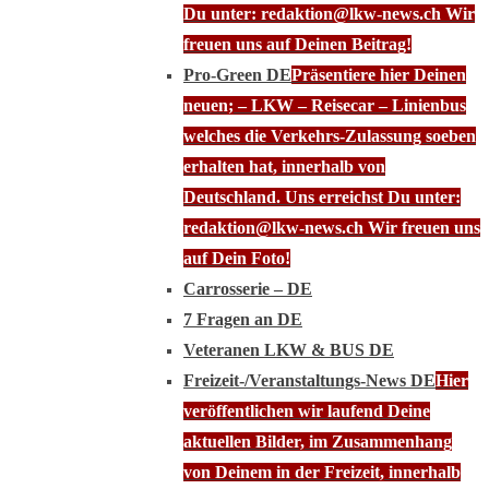
Du unter: redaktion@lkw-news.ch Wir
freuen uns auf Deinen Beitrag!
Pro-Green DE
Präsentiere hier Deinen
neuen; – LKW – Reisecar – Linienbus
welches die Verkehrs-Zulassung soeben
erhalten hat, innerhalb von
Deutschland. Uns erreichst Du unter:
redaktion@lkw-news.ch Wir freuen uns
auf Dein Foto!
Carrosserie – DE
7 Fragen an DE
Veteranen LKW & BUS DE
Freizeit-/Veranstaltungs-News DE
Hier
veröffentlichen wir laufend Deine
aktuellen Bilder, im Zusammenhang
von Deinem in der Freizeit, innerhalb