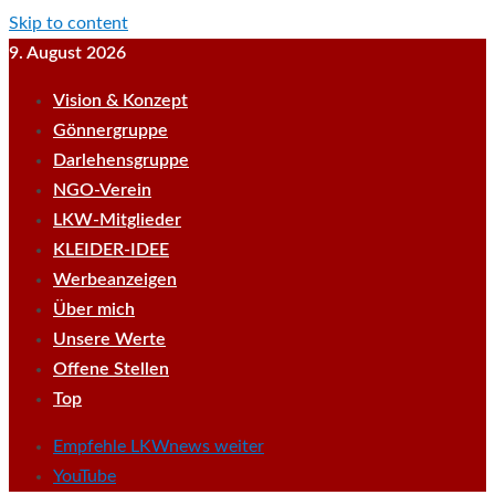
Skip to content
9. August 2026
Vision & Konzept
Gönnergruppe
Darlehensgruppe
NGO-Verein
LKW-Mitglieder
KLEIDER-IDEE
Werbeanzeigen
Über mich
Unsere Werte
Offene Stellen
Top
Empfehle LKWnews weiter
YouTube