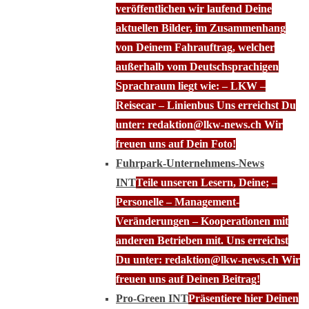
veröffentlichen wir laufend Deine
aktuellen Bilder, im Zusammenhang
von Deinem Fahrauftrag, welcher
außerhalb vom Deutschsprachigen
Sprachraum liegt wie: – LKW –
Reisecar – Linienbus Uns erreichst Du
unter: redaktion@lkw-news.ch Wir
freuen uns auf Dein Foto!
Fuhrpark-Unternehmens-News
INT
Teile unseren Lesern, Deine; –
Personelle – Management-
Veränderungen – Kooperationen mit
anderen Betrieben mit. Uns erreichst
Du unter: redaktion@lkw-news.ch Wir
freuen uns auf Deinen Beitrag!
Pro-Green INT
Präsentiere hier Deinen