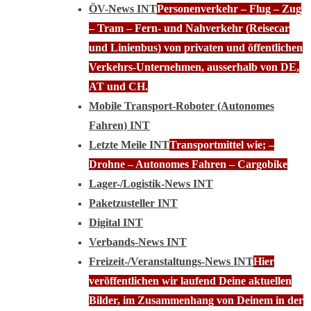
ÖV-News INT
Personenverkehr – Flug – Zug
– Tram – Fern- und Nahverkehr (Reisecar
und Linienbus) von privaten und öffentlichen
Verkehrs-Unternehmen, ausserhalb von DE,
AT und CH.
Mobile Transport-Roboter (Autonomes
Fahren) INT
Letzte Meile INT
Transportmittel wie; –
Drohne – Autonomes Fahren – Cargobike
Lager-/Logistik-News INT
Paketzusteller INT
Digital INT
Verbands-News INT
Freizeit-/Veranstaltungs-News INT
Hier
veröffentlichen wir laufend Deine aktuellen
Bilder, im Zusammenhang von Deinem in der