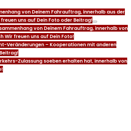
ammenhang von Deinem Fahrauftrag, innerhalb aus der
freuen uns auf Dein Foto oder Beitrag!
m Zusammenhang von Deinem Fahrauftrag, innerhalb von
h Wir freuen uns auf Dein Foto!
ment-Veränderungen – Kooperationen mit anderen
Beitrag!
erkehrs-Zulassung soeben erhalten hat, innerhalb von
o!