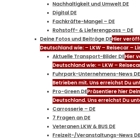
Nachhaltigkeit und Umwelt DE
Digital DE
Fachkräfte-Mangel – DE
Rohstoff- & Lieferengpass – DE
Deine Fotos und Beiträge DE
Hier veröf
Deutschland wie: – LKW – Reisecar – Li
Aktuelle Transport-Bilder DE
Hier 
Deutschland wie: – LKW – Reisecar
Fuhrpark-Unternehmens-News DE
Betrieben mit. Uns erreichst Du u
Pro-Green DE
Präsentiere hier Dei
Deutschland. Uns erreichst Du unt
Carrosserie – DE
7 Fragen an DE
Veteranen LKW & BUS DE
Freizeit-/Veranstaltungs-News D