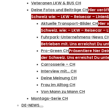
Veteranen LKW & BUS CH
Deine Fotos und Beiträge CH
Hier veröf
Schweiz wie: – LKW – Reisecar – Linien
Aktuelle Transport-Bilder CH
Hier 
Schweiz. wie: – LKW – Reisecar – 
Fuhrpark-Unternehmens-News C
Betrieben mit. Uns erreichst Du u
Pro-Green CH
Präsentiere hier De
der Schweiz. Uns erreichst Du unt
Carrosserie – CH
Interview mit… CH
Deine Meinung CH
Frau im Alltag CH
Von Mann zu Mann CH
Montags-Serie CH
DE-NEWS