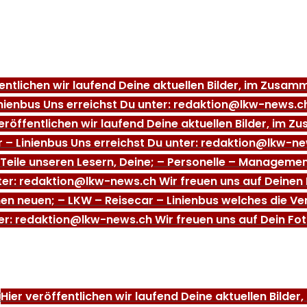
fentlichen wir laufend Deine aktuellen Bilder, im Zus
nienbus Uns erreichst Du unter: redaktion@lkw-news.ch
veröffentlichen wir laufend Deine aktuellen Bilder, i
 – Linienbus Uns erreichst Du unter: redaktion@lkw-ne
Teile unseren Lesern, Deine; – Personelle – Managem
nter: redaktion@lkw-news.ch Wir freuen uns auf Deinen 
nen neuen; – LKW – Reisecar – Linienbus welches die V
er: redaktion@lkw-news.ch Wir freuen uns auf Dein Fot
E
Hier veröffentlichen wir laufend Deine aktuellen Bilde