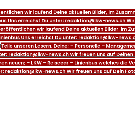
fentlichen wir laufend Deine aktuellen Bilder, im Zus
bus Uns erreichst Du unter: redaktion@lkw-news.ch Wir 
veröffentlichen wir laufend Deine aktuellen Bilder, i
Linienbus Uns erreichst Du unter: redaktion@lkw-news.c
H
Teile unseren Lesern, Deine; – Personelle – Manage
nter: redaktion@lkw-news.ch Wir freuen uns auf Deinen 
inen neuen; – LKW – Reisecar – Linienbus welches die V
er: redaktion@lkw-news.ch Wir freuen uns auf Dein Fot