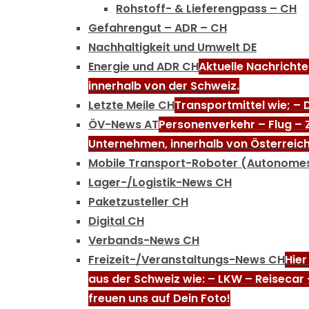
Rohstoff- & Lieferengpass – CH
Gefahrengut – ADR – CH
Nachhaltigkeit und Umwelt DE
Energie und ADR CH
Aktuelle Nachricht
innerhalb von der Schweiz.
Letzte Meile CH
Transportmittel wie; –
ÖV-News AT
Personenverkehr – Flug – 
Unternehmen, innerhalb von Österreich
Mobile Transport-Roboter (Autonome
Lager-/Logistik-News CH
Paketzusteller CH
Digital CH
Verbands-News CH
Freizeit-/Veranstaltungs-News CH
Hier
aus der Schweiz wie: – LKW – Reisecar
freuen uns auf Dein Foto!