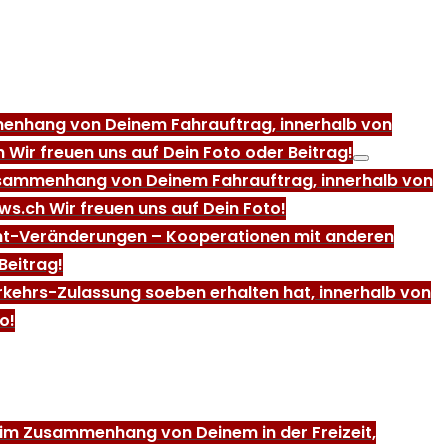
ammenhang von Deinem Fahrauftrag, innerhalb von
 Wir freuen uns auf Dein Foto oder Beitrag!
m Zusammenhang von Deinem Fahrauftrag, innerhalb von
ws.ch Wir freuen uns auf Dein Foto!
ent-Veränderungen – Kooperationen mit anderen
Beitrag!
erkehrs-Zulassung soeben erhalten hat, innerhalb von
o!
r, im Zusammenhang von Deinem in der Freizeit,