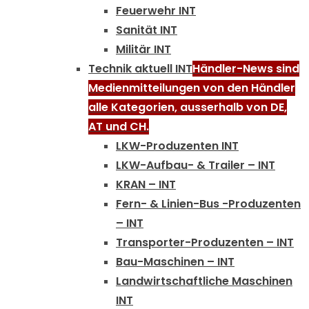
Feuerwehr INT
Sanität INT
Militär INT
Technik aktuell INT
Händler-News sind
Medienmitteilungen von den Händler
alle Kategorien, ausserhalb von DE,
AT und CH.
LKW-Produzenten INT
LKW-Aufbau- & Trailer – INT
KRAN – INT
Fern- & Linien-Bus -Produzenten
– INT
Transporter-Produzenten – INT
Bau-Maschinen – INT
Landwirtschaftliche Maschinen
INT