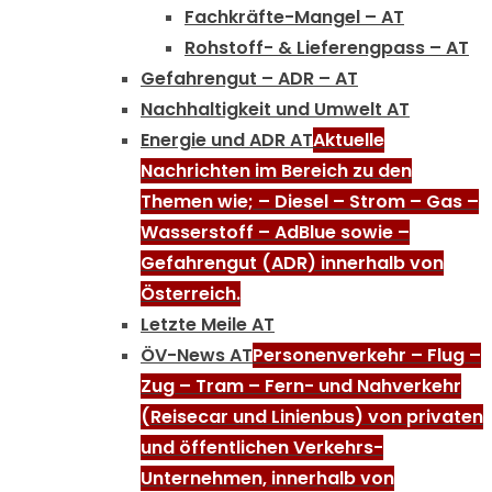
Fachkräfte-Mangel – AT
Rohstoff- & Lieferengpass – AT
Gefahrengut – ADR – AT
Nachhaltigkeit und Umwelt AT
Energie und ADR AT
Aktuelle
Nachrichten im Bereich zu den
Themen wie; – Diesel – Strom – Gas –
Wasserstoff – AdBlue sowie –
Gefahrengut (ADR) innerhalb von
Österreich.
Letzte Meile AT
ÖV-News AT
Personenverkehr – Flug –
Zug – Tram – Fern- und Nahverkehr
(Reisecar und Linienbus) von privaten
und öffentlichen Verkehrs-
Unternehmen, innerhalb von