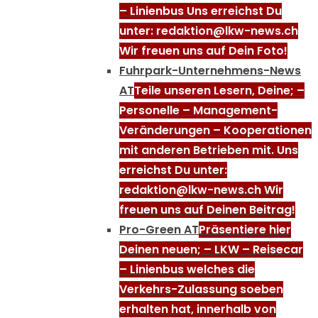
– Linienbus Uns erreichst Du
unter: redaktion@lkw-news.ch
Wir freuen uns auf Dein Foto!
Fuhrpark-Unternehmens-News
AT
Teile unseren Lesern, Deine; –
Personelle – Management-
Veränderungen – Kooperationen
mit anderen Betrieben mit. Uns
erreichst Du unter:
redaktion@lkw-news.ch Wir
freuen uns auf Deinen Beitrag!
Pro-Green AT
Präsentiere hier
Deinen neuen; – LKW – Reisecar
– Linienbus welches die
Verkehrs-Zulassung soeben
erhalten hat, innerhalb von