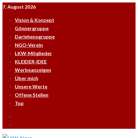
Skip
7. August 2026
to
Vision & Konzept
content
Gönnergruppe
Darlehensgruppe
NGO-Verein
LKW-Mitglieder
KLEIDER-IDEE
Werbeanzeigen
Über mich
Unsere Werte
Offene Stellen
Top
Empfehle
LKWnews
YouTube
weiter