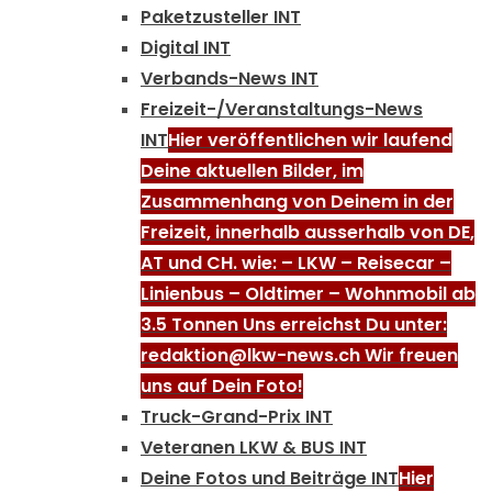
Paketzusteller INT
Digital INT
Verbands-News INT
Freizeit-/Veranstaltungs-News
INT
Hier veröffentlichen wir laufend
Deine aktuellen Bilder, im
Zusammenhang von Deinem in der
Freizeit, innerhalb ausserhalb von DE,
AT und CH. wie: – LKW – Reisecar –
Linienbus – Oldtimer – Wohnmobil ab
3.5 Tonnen Uns erreichst Du unter:
redaktion@lkw-news.ch Wir freuen
uns auf Dein Foto!
Truck-Grand-Prix INT
Veteranen LKW & BUS INT
Deine Fotos und Beiträge INT
Hier