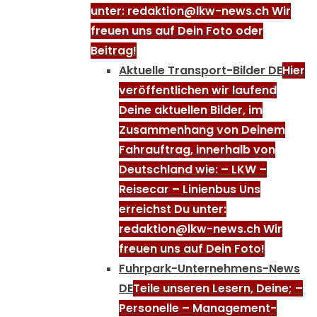
unter: redaktion@lkw-news.ch Wir
freuen uns auf Dein Foto oder
Beitrag!
Aktuelle Transport-Bilder DE
Hier
veröffentlichen wir laufend
Deine aktuellen Bilder, im
Zusammenhang von Deinem
Fahrauftrag, innerhalb von
Deutschland wie: – LKW –
Reisecar – Linienbus Uns
erreichst Du unter:
redaktion@lkw-news.ch Wir
freuen uns auf Dein Foto!
Fuhrpark-Unternehmens-News
DE
Teile unseren Lesern, Deine; –
Personelle – Management-