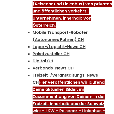
(Reisecar und Linienbus) von privaten
und öffentlichen Verkehrs-
Unternehmen, innerhalb von
Österreich.
Mobile Transport-Roboter
(Autonomes Fahren) CH
Lager-/Logistik-News CH
Paketzusteller CH
Digital CH
Verbands-News CH
Freizeit-/Veranstaltungs-News
CH
Hier veröffentlichen wir laufend
Deine aktuellen Bilder, im
Zusammenhang von Deinem in der
Freizeit, innerhalb aus der Schweiz
wie: – LKW – Reisecar – Linienbus –