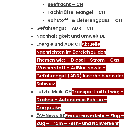
Seefracht – CH
Fachkräfte-Mangel – CH
Rohstoff- & Lieferengpass – CH
Gefahrengut – ADR – CH
Nachhaltigkeit und Umwelt DE
Energie und ADR CH
Aktuelle
Nachrichten im Bereich zu den
Themen wie; – Diesel – Strom – Gas –
Wasserstoff – AdBlue sowie –
Gefahrengut (ADR) innerhalb von der
Schweiz.
Letzte Meile CH
Transportmittel wie; –
Drohne – Autonomes Fahren –
Cargobike
ÖV-News AT
Personenverkehr – Flug –
Zug – Tram – Fern- und Nahverkehr