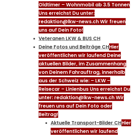
Oldtimer – Wohnmobil ab 3.5 Tonnen
Uns erreichst Du unter:
redaktion@lkw-news.ch Wir freuen
uns auf Dein Foto!
Veteranen LKW & BUS CH
Deine Fotos und Beiträge CH
Hier
veröffentlichen wir laufend Deine
aktuellen Bilder, im Zusammenhang
von Deinem Fahrauftrag, innerhalb
aus der Schweiz wie: – LKW –
Reisecar – Linienbus Uns erreichst Du
unter: redaktion@lkw-news.ch Wir
freuen uns auf Dein Foto oder
Beitrag!
Aktuelle Transport-Bilder CH
Hier
veröffentlichen wir laufend