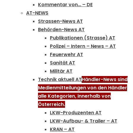
Kommentar von… – DE
AT-NEWS
Strassen-News AT
Behörden-News AT
Publikationen (Strasse) AT
Polizei – Intern – News – AT
Feuerwehr AT
Sanität AT
Militär AT
Technik aktuell AT
Händler-News sind
Medienmitteilungen von den Händler
alle Kategorien, innerhalb von
Österreich.
LKW-Produzenten AT
LKW-Aufbau- & Trailer – AT
KRAN – AT