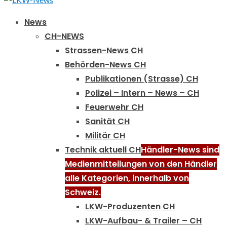
Primary
News
Menu
CH-NEWS
Strassen-News CH
Behörden-News CH
Publikationen (Strasse) CH
Polizei – Intern – News – CH
Feuerwehr CH
Sanität CH
Militär CH
Technik aktuell CH
Händler-News sind
Medienmitteilungen von den Händler
alle Kategorien, innerhalb von
Schweiz.
LKW-Produzenten CH
LKW-Aufbau- & Trailer – CH