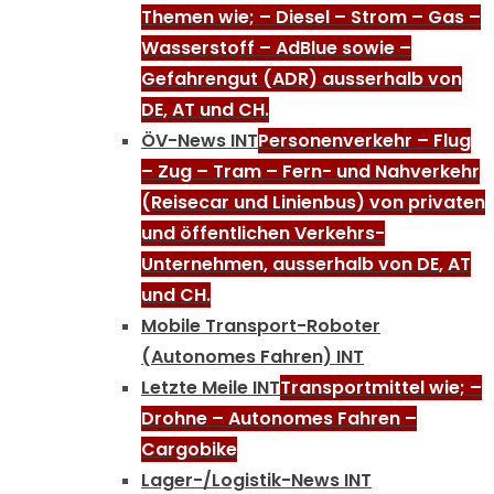
Themen wie; – Diesel – Strom – Gas –
Wasserstoff – AdBlue sowie –
Gefahrengut (ADR) ausserhalb von
DE, AT und CH.
ÖV-News INT
Personenverkehr – Flug
– Zug – Tram – Fern- und Nahverkehr
(Reisecar und Linienbus) von privaten
und öffentlichen Verkehrs-
Unternehmen, ausserhalb von DE, AT
und CH.
Mobile Transport-Roboter
(Autonomes Fahren) INT
Letzte Meile INT
Transportmittel wie; –
Drohne – Autonomes Fahren –
Cargobike
Lager-/Logistik-News INT