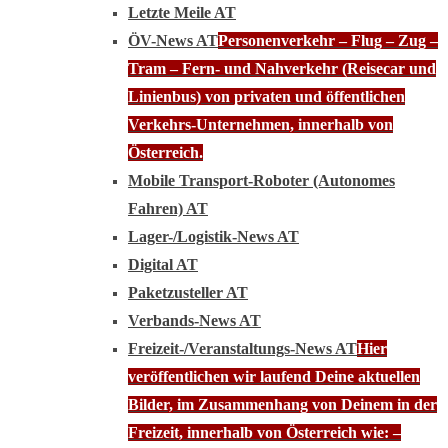
Letzte Meile AT
ÖV-News AT
Personenverkehr – Flug – Zug –
Tram – Fern- und Nahverkehr (Reisecar und
Linienbus) von privaten und öffentlichen
Verkehrs-Unternehmen, innerhalb von
Österreich.
Mobile Transport-Roboter (Autonomes
Fahren) AT
Lager-/Logistik-News AT
Digital AT
Paketzusteller AT
Verbands-News AT
Freizeit-/Veranstaltungs-News AT
Hier
veröffentlichen wir laufend Deine aktuellen
Bilder, im Zusammenhang von Deinem in der
Freizeit, innerhalb von Österreich wie: –