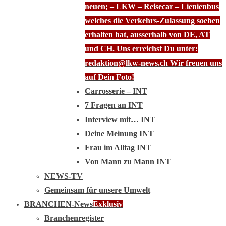
neuen; – LKW – Reisecar – Lienienbus
welches die Verkehrs-Zulassung soeben
erhalten hat, ausserhalb von DE, AT
und CH. Uns erreichst Du unter:
redaktion@lkw-news.ch Wir freuen uns
auf Dein Foto!
Carrosserie – INT
7 Fragen an INT
Interview mit… INT
Deine Meinung INT
Frau im Alltag INT
Von Mann zu Mann INT
NEWS-TV
Gemeinsam für unsere Umwelt
BRANCHEN-News
Exklusiv
Branchenregister