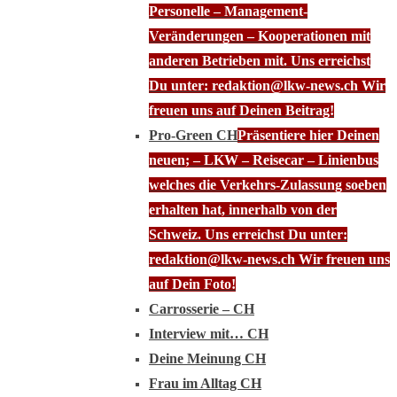
Personelle – Management-
Veränderungen – Kooperationen mit
anderen Betrieben mit. Uns erreichst
Du unter: redaktion@lkw-news.ch Wir
freuen uns auf Deinen Beitrag!
Pro-Green CH
Präsentiere hier Deinen
neuen; – LKW – Reisecar – Linienbus
welches die Verkehrs-Zulassung soeben
erhalten hat, innerhalb von der
Schweiz. Uns erreichst Du unter:
redaktion@lkw-news.ch Wir freuen uns
auf Dein Foto!
Carrosserie – CH
Interview mit… CH
Deine Meinung CH
Frau im Alltag CH