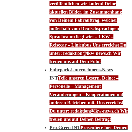
veröffentlichen wir laufend Deine
aktuellen Bilder, im Zusammenhang
von Deinem Fahrauftrag, welcher
außerhalb vom Deutschsprachigen
Sprachraum liegt wie: – LKW –
Reisecar – Linienbus Uns erreichst Du
unter: redaktion@lkw-news.ch Wir
freuen uns auf Dein Foto!
Fuhrpark-Unternehmens-News
INT
Teile unseren Lesern, Deine; –
Personelle – Management-
Veränderungen – Kooperationen mit
anderen Betrieben mit. Uns erreichst
Du unter: redaktion@lkw-news.ch Wir
freuen uns auf Deinen Beitrag!
Pro-Green INT
Präsentiere hier Deinen