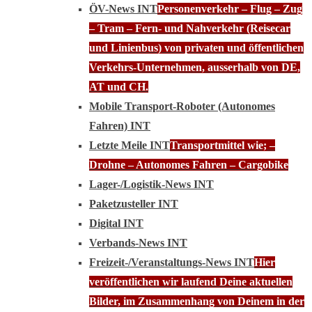
ÖV-News INT
Personenverkehr – Flug – Zug
– Tram – Fern- und Nahverkehr (Reisecar
und Linienbus) von privaten und öffentlichen
Verkehrs-Unternehmen, ausserhalb von DE,
AT und CH.
Mobile Transport-Roboter (Autonomes
Fahren) INT
Letzte Meile INT
Transportmittel wie; –
Drohne – Autonomes Fahren – Cargobike
Lager-/Logistik-News INT
Paketzusteller INT
Digital INT
Verbands-News INT
Freizeit-/Veranstaltungs-News INT
Hier
veröffentlichen wir laufend Deine aktuellen
Bilder, im Zusammenhang von Deinem in der