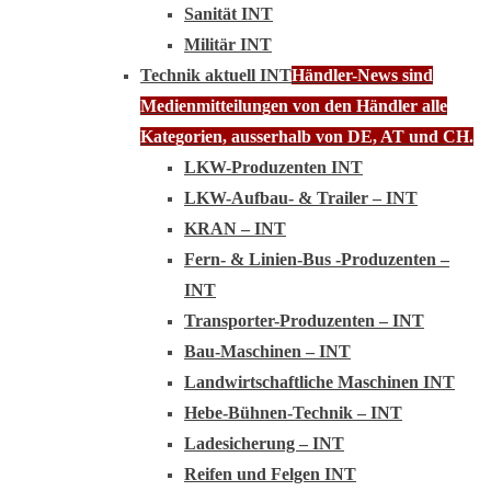
Sanität INT
Militär INT
Technik aktuell INT
Händler-News sind
Medienmitteilungen von den Händler alle
Kategorien, ausserhalb von DE, AT und CH.
LKW-Produzenten INT
LKW-Aufbau- & Trailer – INT
KRAN – INT
Fern- & Linien-Bus -Produzenten –
INT
Transporter-Produzenten – INT
Bau-Maschinen – INT
Landwirtschaftliche Maschinen INT
Hebe-Bühnen-Technik – INT
Ladesicherung – INT
Reifen und Felgen INT