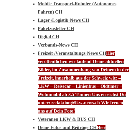
Mobile Transport-Roboter (Autonomes
Fahren) CH
Lager-/Logistik-News CH
Paketzusteller CH
Digital CH
Verbands-News CH
Freizeit-/Veranstaltungs-News CH
Hier
veröffentlichen wir laufend Deine aktuellen
Bilder, im Zusammenhang von Deinem in der
Freizeit, innerhalb aus der Schweiz wie: –
LKW – Reisecar – Linienbus – Oldtimer –
Wohnmobil ab 3.5 Tonnen Uns erreichst Du
unter: redaktion@lkw-news.ch Wir freuen
uns auf Dein Foto!
Veteranen LKW & BUS CH
Deine Fotos und Beiträge CH
Hier