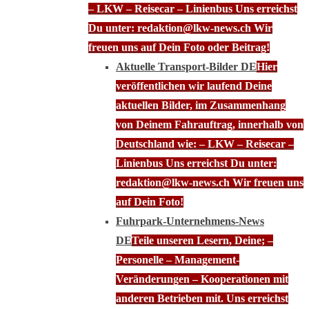
– LKW – Reisecar – Linienbus Uns erreichst
Du unter: redaktion@lkw-news.ch Wir
freuen uns auf Dein Foto oder Beitrag!
Aktuelle Transport-Bilder DE
Hier
veröffentlichen wir laufend Deine
aktuellen Bilder, im Zusammenhang
von Deinem Fahrauftrag, innerhalb von
Deutschland wie: – LKW – Reisecar –
Linienbus Uns erreichst Du unter:
redaktion@lkw-news.ch Wir freuen uns
auf Dein Foto!
Fuhrpark-Unternehmens-News
DE
Teile unseren Lesern, Deine; –
Personelle – Management-
Veränderungen – Kooperationen mit
anderen Betrieben mit. Uns erreichst