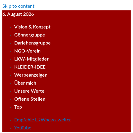
Skip to content
6. August 2026
Vision & Konzept
Gönnergruppe
Darlehensgruppe
NGO-Verein
LKW-Mitglieder
KLEIDER-IDEE
Werbeanzeigen
Über mich
Unsere Werte
Offene Stellen
Top
Empfehle LKWnews weiter
YouTube