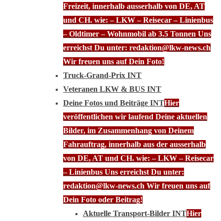
Freizeit, innerhalb ausserhalb von DE, AT
und CH. wie: – LKW – Reisecar – Linienbus
– Oldtimer – Wohnmobil ab 3.5 Tonnen Uns
erreichst Du unter: redaktion@lkw-news.ch
Wir freuen uns auf Dein Foto!
Truck-Grand-Prix INT
Veteranen LKW & BUS INT
Deine Fotos und Beiträge INT
Hier
veröffentlichen wir laufend Deine aktuellen
Bilder, im Zusammenhang von Deinem
Fahrauftrag, innerhalb aus der ausserhalb
von DE, AT und CH. wie: – LKW – Reisecar
– Linienbus Uns erreichst Du unter:
redaktion@lkw-news.ch Wir freuen uns auf
Dein Foto oder Beitrag!
Aktuelle Transport-Bilder INT
Hier