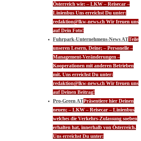
Österreich wie: – LKW – Reisecar –
Linienbus Uns erreichst Du unter:
redaktion@lkw-news.ch Wir freuen uns
auf Dein Foto!
Fuhrpark-Unternehmens-News AT
Teile
unseren Lesern, Deine; – Personelle –
Management-Veränderungen –
Kooperationen mit anderen Betrieben
mit. Uns erreichst Du unter:
redaktion@lkw-news.ch Wir freuen uns
auf Deinen Beitrag!
Pro-Green AT
Präsentiere hier Deinen
neuen; – LKW – Reisecar – Linienbus
welches die Verkehrs-Zulassung soeben
erhalten hat, innerhalb von Österreich.
Uns erreichst Du unter: