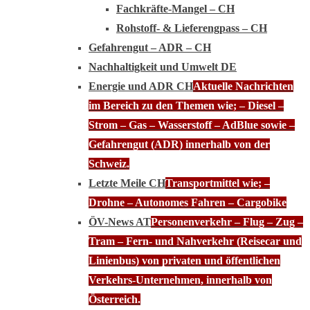
Fachkräfte-Mangel – CH
Rohstoff- & Lieferengpass – CH
Gefahrengut – ADR – CH
Nachhaltigkeit und Umwelt DE
Energie und ADR CH
Aktuelle Nachrichten
im Bereich zu den Themen wie; – Diesel –
Strom – Gas – Wasserstoff – AdBlue sowie –
Gefahrengut (ADR) innerhalb von der
Schweiz.
Letzte Meile CH
Transportmittel wie; –
Drohne – Autonomes Fahren – Cargobike
ÖV-News AT
Personenverkehr – Flug – Zug –
Tram – Fern- und Nahverkehr (Reisecar und
Linienbus) von privaten und öffentlichen
Verkehrs-Unternehmen, innerhalb von
Österreich.