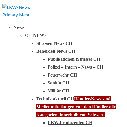
Primary Menu
News
CH-NEWS
Strassen-News CH
Behörden-News CH
Publikationen (Strasse) CH
Polizei – Intern – News – CH
Feuerwehr CH
Sanität CH
Militär CH
Technik aktuell CH
Händler-News sind
Medienmitteilungen von den Händler alle
Kategorien, innerhalb von Schweiz.
LKW-Produzenten CH