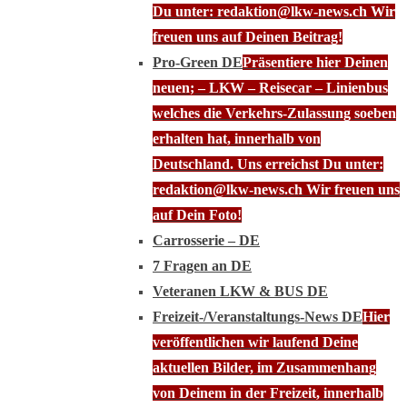
Du unter: redaktion@lkw-news.ch Wir
freuen uns auf Deinen Beitrag!
Pro-Green DE
Präsentiere hier Deinen
neuen; – LKW – Reisecar – Linienbus
welches die Verkehrs-Zulassung soeben
erhalten hat, innerhalb von
Deutschland. Uns erreichst Du unter:
redaktion@lkw-news.ch Wir freuen uns
auf Dein Foto!
Carrosserie – DE
7 Fragen an DE
Veteranen LKW & BUS DE
Freizeit-/Veranstaltungs-News DE
Hier
veröffentlichen wir laufend Deine
aktuellen Bilder, im Zusammenhang
von Deinem in der Freizeit, innerhalb