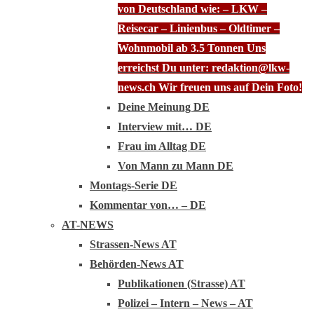
von Deutschland wie: – LKW –
Reisecar – Linienbus – Oldtimer –
Wohnmobil ab 3.5 Tonnen Uns
erreichst Du unter: redaktion@lkw-
news.ch Wir freuen uns auf Dein Foto!
Deine Meinung DE
Interview mit… DE
Frau im Alltag DE
Von Mann zu Mann DE
Montags-Serie DE
Kommentar von… – DE
AT-NEWS
Strassen-News AT
Behörden-News AT
Publikationen (Strasse) AT
Polizei – Intern – News – AT