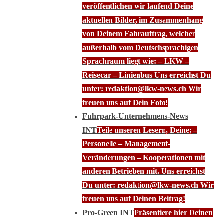
veröffentlichen wir laufend Deine
aktuellen Bilder, im Zusammenhang
von Deinem Fahrauftrag, welcher
außerhalb vom Deutschsprachigen
Sprachraum liegt wie: – LKW –
Reisecar – Linienbus Uns erreichst Du
unter: redaktion@lkw-news.ch Wir
freuen uns auf Dein Foto!
Fuhrpark-Unternehmens-News
INT
Teile unseren Lesern, Deine; –
Personelle – Management-
Veränderungen – Kooperationen mit
anderen Betrieben mit. Uns erreichst
Du unter: redaktion@lkw-news.ch Wir
freuen uns auf Deinen Beitrag!
Pro-Green INT
Präsentiere hier Deinen