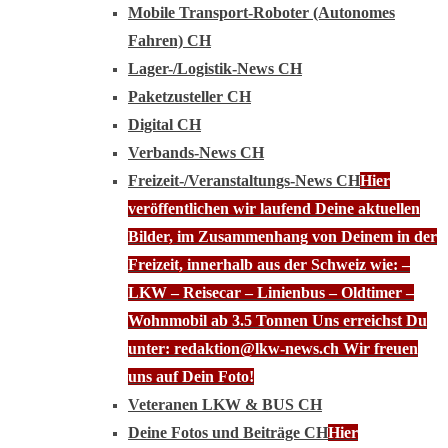
Mobile Transport-Roboter (Autonomes
Fahren) CH
Lager-/Logistik-News CH
Paketzusteller CH
Digital CH
Verbands-News CH
Freizeit-/Veranstaltungs-News CH
Hier
veröffentlichen wir laufend Deine aktuellen
Bilder, im Zusammenhang von Deinem in der
Freizeit, innerhalb aus der Schweiz wie: –
LKW – Reisecar – Linienbus – Oldtimer –
Wohnmobil ab 3.5 Tonnen Uns erreichst Du
unter: redaktion@lkw-news.ch Wir freuen
uns auf Dein Foto!
Veteranen LKW & BUS CH
Deine Fotos und Beiträge CH
Hier