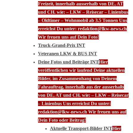
Freizeit, innerhalb ausserhalb von DE, AT
und CH. wie: – LKW – Reisecar – Linienbus
– Oldtimer – Wohnmobil ab 3.5 Tonnen Uns
erreichst Du unter: redaktion@lkw-news.ch
Wir freuen uns auf Dein Foto!
Truck-Grand-Prix INT
Veteranen LKW & BUS INT
Deine Fotos und Beiträge INT
Hier
veröffentlichen wir laufend Deine aktuellen
Bilder, im Zusammenhang von Deinem
Fahrauftrag, innerhalb aus der ausserhalb
von DE, AT und CH. wie: – LKW – Reisecar
– Linienbus Uns erreichst Du unter:
redaktion@lkw-news.ch Wir freuen uns auf
Dein Foto oder Beitrag!
Aktuelle Transport-Bilder INT
Hier