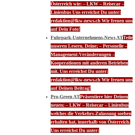
Österreich wie: – LKW – Reisecar –
Linienbus Uns erreichst Du unter:
redaktion@lkw-news.ch Wir freuen uns
auf Dein Foto!
Fuhrpark-Unternehmens-News AT
Teile
unseren Lesern, Deine; – Personelle –
Management-Veränderungen –
Kooperationen mit anderen Betrieben
mit. Uns erreichst Du unter:
redaktion@lkw-news.ch Wir freuen uns
auf Deinen Beitrag!
Pro-Green AT
Präsentiere hier Deinen
neuen; – LKW – Reisecar – Linienbus
welches die Verkehrs-Zulassung soeben
erhalten hat, innerhalb von Österreich.
Uns erreichst Du unter: