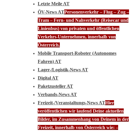
Letzte Meile AT
ÖV-News AT
Personenverkehr – Flug – Zug –
Tram – Fern- und Nahverkehr (Reisecar und
Linienbus) von privaten und öffentlichen
Verkehrs-Unternehmen, innerhalb von
Österreich.
Mobile Transport-Roboter (Autonomes
Fahren) AT
Lager-/Logistik-News AT
Digital AT
Paketzusteller AT
Verbands-News AT
Freizeit-/Veranstaltungs-News AT
Hier
veröffentlichen wir laufend Deine aktuellen
Bilder, im Zusammenhang von Deinem in der
Freizeit, innerhalb von Österreich wie: –