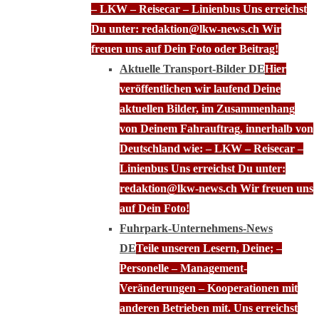
– LKW – Reisecar – Linienbus Uns erreichst
Du unter: redaktion@lkw-news.ch Wir
freuen uns auf Dein Foto oder Beitrag!
Aktuelle Transport-Bilder DE
Hier
veröffentlichen wir laufend Deine
aktuellen Bilder, im Zusammenhang
von Deinem Fahrauftrag, innerhalb von
Deutschland wie: – LKW – Reisecar –
Linienbus Uns erreichst Du unter:
redaktion@lkw-news.ch Wir freuen uns
auf Dein Foto!
Fuhrpark-Unternehmens-News
DE
Teile unseren Lesern, Deine; –
Personelle – Management-
Veränderungen – Kooperationen mit
anderen Betrieben mit. Uns erreichst