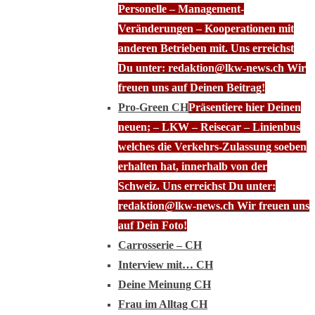
Personelle – Management-
Veränderungen – Kooperationen mit
anderen Betrieben mit. Uns erreichst
Du unter: redaktion@lkw-news.ch Wir
freuen uns auf Deinen Beitrag!
Pro-Green CH
Präsentiere hier Deinen
neuen; – LKW – Reisecar – Linienbus
welches die Verkehrs-Zulassung soeben
erhalten hat, innerhalb von der
Schweiz. Uns erreichst Du unter:
redaktion@lkw-news.ch Wir freuen uns
auf Dein Foto!
Carrosserie – CH
Interview mit… CH
Deine Meinung CH
Frau im Alltag CH