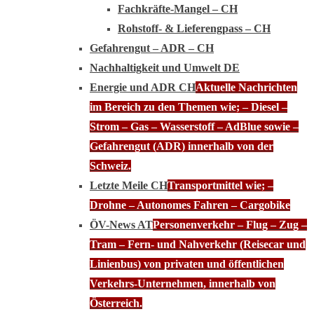
Fachkräfte-Mangel – CH
Rohstoff- & Lieferengpass – CH
Gefahrengut – ADR – CH
Nachhaltigkeit und Umwelt DE
Energie und ADR CH
Aktuelle Nachrichten
im Bereich zu den Themen wie; – Diesel –
Strom – Gas – Wasserstoff – AdBlue sowie –
Gefahrengut (ADR) innerhalb von der
Schweiz.
Letzte Meile CH
Transportmittel wie; –
Drohne – Autonomes Fahren – Cargobike
ÖV-News AT
Personenverkehr – Flug – Zug –
Tram – Fern- und Nahverkehr (Reisecar und
Linienbus) von privaten und öffentlichen
Verkehrs-Unternehmen, innerhalb von
Österreich.