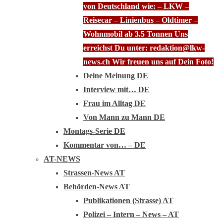
von Deutschland wie: – LKW –
Reisecar – Linienbus – Oldtimer –
Wohnmobil ab 3.5 Tonnen Uns
erreichst Du unter: redaktion@lkw-
news.ch Wir freuen uns auf Dein Foto!
Deine Meinung DE
Interview mit… DE
Frau im Alltag DE
Von Mann zu Mann DE
Montags-Serie DE
Kommentar von… – DE
AT-NEWS
Strassen-News AT
Behörden-News AT
Publikationen (Strasse) AT
Polizei – Intern – News – AT