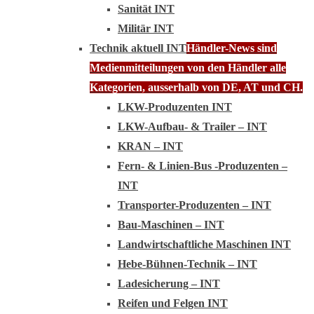
Sanität INT
Militär INT
Technik aktuell INT
Händler-News sind
Medienmitteilungen von den Händler alle
Kategorien, ausserhalb von DE, AT und CH.
LKW-Produzenten INT
LKW-Aufbau- & Trailer – INT
KRAN – INT
Fern- & Linien-Bus -Produzenten –
INT
Transporter-Produzenten – INT
Bau-Maschinen – INT
Landwirtschaftliche Maschinen INT
Hebe-Bühnen-Technik – INT
Ladesicherung – INT
Reifen und Felgen INT