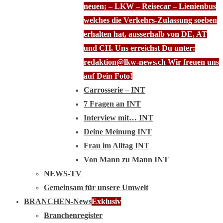
neuen; – LKW – Reisecar – Lienienbus
welches die Verkehrs-Zulassung soeben
erhalten hat, ausserhalb von DE, AT
und CH. Uns erreichst Du unter:
redaktion@lkw-news.ch Wir freuen uns
auf Dein Foto!
Carrosserie – INT
7 Fragen an INT
Interview mit… INT
Deine Meinung INT
Frau im Alltag INT
Von Mann zu Mann INT
NEWS-TV
Gemeinsam für unsere Umwelt
BRANCHEN-News
Exklusiv
Branchenregister