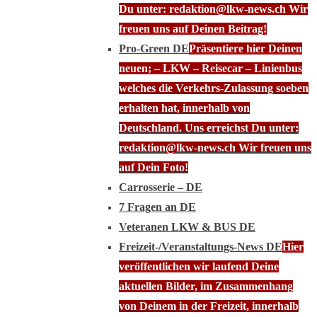
Du unter: redaktion@lkw-news.ch Wir
freuen uns auf Deinen Beitrag!
Pro-Green DE
Präsentiere hier Deinen
neuen; – LKW – Reisecar – Linienbus
welches die Verkehrs-Zulassung soeben
erhalten hat, innerhalb von
Deutschland. Uns erreichst Du unter:
redaktion@lkw-news.ch Wir freuen uns
auf Dein Foto!
Carrosserie – DE
7 Fragen an DE
Veteranen LKW & BUS DE
Freizeit-/Veranstaltungs-News DE
Hier
veröffentlichen wir laufend Deine
aktuellen Bilder, im Zusammenhang
von Deinem in der Freizeit, innerhalb