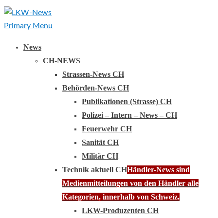
Primary Menu
News
CH-NEWS
Strassen-News CH
Behörden-News CH
Publikationen (Strasse) CH
Polizei – Intern – News – CH
Feuerwehr CH
Sanität CH
Militär CH
Technik aktuell CH
Händler-News sind
Medienmitteilungen von den Händler alle
Kategorien, innerhalb von Schweiz.
LKW-Produzenten CH