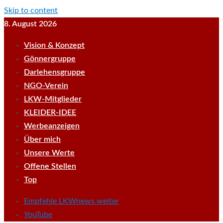
Skip to content
8. August 2026
Vision & Konzept
Gönnergruppe
Darlehensgruppe
NGO-Verein
LKW-Mitglieder
KLEIDER-IDEE
Werbeanzeigen
Über mich
Unsere Werte
Offene Stellen
Top
Empfehle LKWnews weiter
YouTube