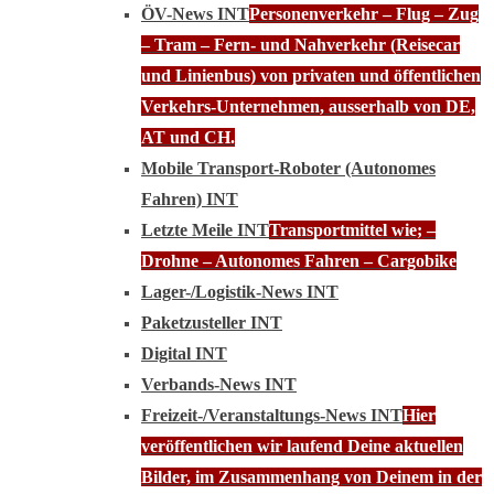
ÖV-News INT
Personenverkehr – Flug – Zug
– Tram – Fern- und Nahverkehr (Reisecar
und Linienbus) von privaten und öffentlichen
Verkehrs-Unternehmen, ausserhalb von DE,
AT und CH.
Mobile Transport-Roboter (Autonomes
Fahren) INT
Letzte Meile INT
Transportmittel wie; –
Drohne – Autonomes Fahren – Cargobike
Lager-/Logistik-News INT
Paketzusteller INT
Digital INT
Verbands-News INT
Freizeit-/Veranstaltungs-News INT
Hier
veröffentlichen wir laufend Deine aktuellen
Bilder, im Zusammenhang von Deinem in der