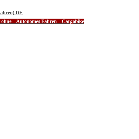
Fahren) DE
Drohne – Autonomes Fahren – Cargobike