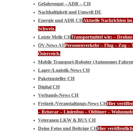
Gefahrengut – ADR – CH
Nachhaltigkeit und Umwelt DE
Energie und ADR CH
Aktuelle Nachrichten im
Schweiz.
Letzte Meile CH
Transportmittel wie; – Drohn
ÖV-News AT
Personenverkehr – Flug – Zug – 
Österreich.
Mobile Transport-Roboter (Autonomes Fahre
Lager-/Logistik-News CH
Paketzusteller CH
Digital CH
Verbands-News CH
Freizeit-/Veranstaltungs-News CH
Hier veröffe
– Reisecar – Linienbus – Oldtimer – Wohnmobi
Veteranen LKW & BUS CH
Deine Fotos und Beiträge CH
Hier veröffentli