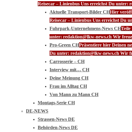
Reisecar – Linienbus Uns erreichst Du unter: 
Aktuelle Transport-Bilder CH
Hier veröf
Reisecar – Linienbus Uns erreichst Du u
Fuhrpark-Unternehmens-News CH
Teile
unter: redaktion@lkw-news.ch Wir freue
Pro-Green CH
Präsentiere hier Deinen n
Du unter: redaktion@lkw-news.ch Wir fr
Carrosserie – CH
Interview mit… CH
Deine Meinung CH
Frau im Alltag CH
Von Mann zu Mann CH
Montags-Serie CH
DE-NEWS
Strassen-News DE
Behörden-News DE