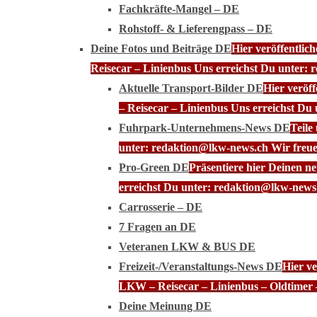
Fachkräfte-Mangel – DE
Rohstoff- & Lieferengpass – DE
Deine Fotos und Beiträge DE
Hier veröffentli
Reisecar – Linienbus Uns erreichst Du unter: 
Aktuelle Transport-Bilder DE
Hier veröf
– Reisecar – Linienbus Uns erreichst Du
Fuhrpark-Unternehmens-News DE
Teile
unter: redaktion@lkw-news.ch Wir freue
Pro-Green DE
Präsentiere hier Deinen n
erreichst Du unter: redaktion@lkw-news.
Carrosserie – DE
7 Fragen an DE
Veteranen LKW & BUS DE
Freizeit-/Veranstaltungs-News DE
Hier ve
LKW – Reisecar – Linienbus – Oldtimer 
Deine Meinung DE