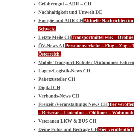
Gefahrengut – ADR – CH
Nachhaltigkeit und Umwelt DE
Energie und ADR CH
Aktuelle Nachrichten im
Schweiz.
Letzte Meile CH
Transportmittel wie; – Drohn
ÖV-News AT
Personenverkehr – Flug – Zug – 
Österreich.
Mobile Transport-Roboter (Autonomes Fahre
Lager-/Logistik-News CH
Paketzusteller CH
Digital CH
Verbands-News CH
Freizeit-/Veranstaltungs-News CH
Hier veröffe
– Reisecar – Linienbus – Oldtimer – Wohnmobi
Veteranen LKW & BUS CH
Deine Fotos und Beiträge CH
Hier veröffentli