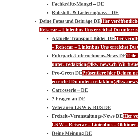
Fachkräfte-Mangel – DE
Rohstoff- & Lieferengpass – DE
Deine Fotos und Beiträge DE
Hier veröffentli
Reisecar – Linienbus Uns erreichst Du unter: 
Aktuelle Transport-Bilder DE
Hier veröf
– Reisecar – Linienbus Uns erreichst Du
Fuhrpark-Unternehmens-News DE
Teile
unter: redaktion@lkw-news.ch Wir freue
Pro-Green DE
Präsentiere hier Deinen n
erreichst Du unter: redaktion@lkw-news.
Carrosserie – DE
7 Fragen an DE
Veteranen LKW & BUS DE
Freizeit-/Veranstaltungs-News DE
Hier ve
LKW – Reisecar – Linienbus – Oldtimer 
Deine Meinung DE