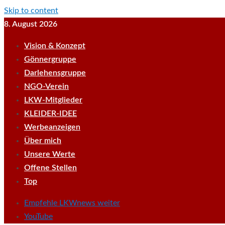
Skip to content
8. August 2026
Vision & Konzept
Gönnergruppe
Darlehensgruppe
NGO-Verein
LKW-Mitglieder
KLEIDER-IDEE
Werbeanzeigen
Über mich
Unsere Werte
Offene Stellen
Top
Empfehle LKWnews weiter
YouTube