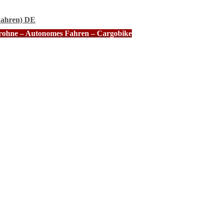
Fahren) DE
Drohne – Autonomes Fahren – Cargobike