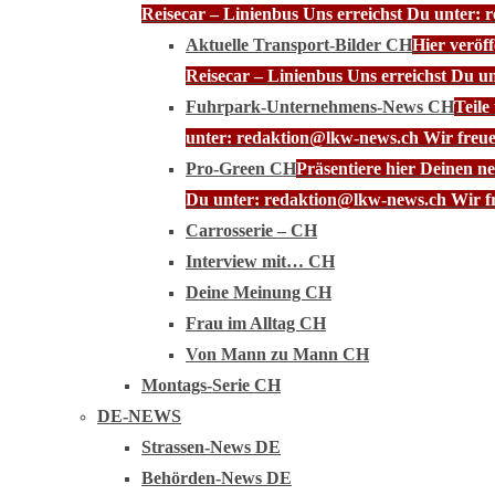
Reisecar – Linienbus Uns erreichst Du unter: 
Aktuelle Transport-Bilder CH
Hier veröf
Reisecar – Linienbus Uns erreichst Du u
Fuhrpark-Unternehmens-News CH
Teile
unter: redaktion@lkw-news.ch Wir freue
Pro-Green CH
Präsentiere hier Deinen n
Du unter: redaktion@lkw-news.ch Wir fr
Carrosserie – CH
Interview mit… CH
Deine Meinung CH
Frau im Alltag CH
Von Mann zu Mann CH
Montags-Serie CH
DE-NEWS
Strassen-News DE
Behörden-News DE