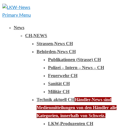
Primary Menu
News
CH-NEWS
Strassen-News CH
Behörden-News CH
Publikationen (Strasse) CH
Polizei – Intern – News – CH
Feuerwehr CH
Sanität CH
Militär CH
Technik aktuell CH
Händler-News sind
Medienmitteilungen von den Händler alle
Kategorien, innerhalb von Schweiz.
LKW-Produzenten CH