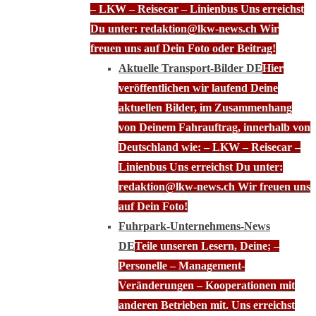
– LKW – Reisecar – Linienbus Uns erreichst
Du unter: redaktion@lkw-news.ch Wir
freuen uns auf Dein Foto oder Beitrag!
Aktuelle Transport-Bilder DE
Hier
veröffentlichen wir laufend Deine
aktuellen Bilder, im Zusammenhang
von Deinem Fahrauftrag, innerhalb von
Deutschland wie: – LKW – Reisecar –
Linienbus Uns erreichst Du unter:
redaktion@lkw-news.ch Wir freuen uns
auf Dein Foto!
Fuhrpark-Unternehmens-News
DE
Teile unseren Lesern, Deine; –
Personelle – Management-
Veränderungen – Kooperationen mit
anderen Betrieben mit. Uns erreichst