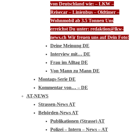
von Deutschland wie: – LKW –
Reisecar – Linienbus – Oldtimer –
Wohnmobil ab 3.5 Tonnen Uns
erreichst Du unter: redaktion@lkw-
news.ch Wir freuen uns auf Dein Foto!
Deine Meinung DE
Interview mit… DE
Frau im Alltag DE
Von Mann zu Mann DE
Montags-Serie DE
Kommentar von… – DE
AT-NEWS
Strassen-News AT
Behörden-News AT
Publikationen (Strasse) AT
Polizei – Intern – News – AT