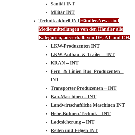
Sanität INT
Militär INT
Technik aktuell INT
Händler-News sind
Medienmitteilungen von den Händler alle
Kategorien, ausserhalb von DE, AT und CH.
LKW-Produzenten INT
LKW-Aufbau- & Trailer – INT
KRAN – INT
Fern- & Linien-Bus -Produzenten –
INT
Transporter-Produzenten – INT
Bau-Maschinen – INT
Landwirtschaftliche Maschinen INT
Hebe-Bühnen-Technik – INT
Ladesicherung – INT
Reifen und Felgen INT