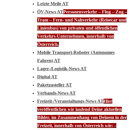
Letzte Meile AT
ÖV-News AT
Personenverkehr – Flug – Zug –
Tram – Fern- und Nahverkehr (Reisecar und
Linienbus) von privaten und öffentlichen
Verkehrs-Unternehmen, innerhalb von
Österreich.
Mobile Transport-Roboter (Autonomes
Fahren) AT
Lager-/Logistik-News AT
Digital AT
Paketzusteller AT
Verbands-News AT
Freizeit-/Veranstaltungs-News AT
Hier
veröffentlichen wir laufend Deine aktuellen
Bilder, im Zusammenhang von Deinem in der
Freizeit, innerhalb von Österreich wie: –