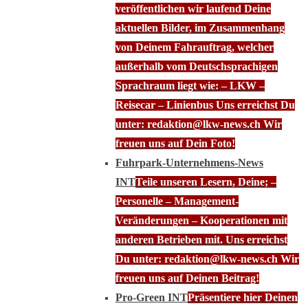
veröffentlichen wir laufend Deine
aktuellen Bilder, im Zusammenhang
von Deinem Fahrauftrag, welcher
außerhalb vom Deutschsprachigen
Sprachraum liegt wie: – LKW –
Reisecar – Linienbus Uns erreichst Du
unter: redaktion@lkw-news.ch Wir
freuen uns auf Dein Foto!
Fuhrpark-Unternehmens-News
INT
Teile unseren Lesern, Deine; –
Personelle – Management-
Veränderungen – Kooperationen mit
anderen Betrieben mit. Uns erreichst
Du unter: redaktion@lkw-news.ch Wir
freuen uns auf Deinen Beitrag!
Pro-Green INT
Präsentiere hier Deinen