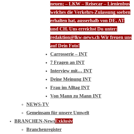
neuen; – LKW – Reisecar – Lienienbus
welches die Verkehrs-Zulassung soeben
erhalten hat, ausserhalb von DE, AT
und CH. Uns erreichst Du unter:
redaktion@lkw-news.ch Wir freuen uns
auf Dein Foto!
Carrosserie – INT
7 Fragen an INT
Interview mit… INT
Deine Meinung INT
Frau im Alltag INT
Von Mann zu Mann INT
NEWS-TV
Gemeinsam für unsere Umwelt
BRANCHEN-News
Exklusiv
Branchenregister