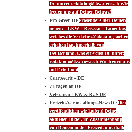
Du unter: redaktion@lkw-news.ch Wir
freuen uns auf Deinen Beitrag!
Pro-Green DE
Präsentiere hier Deinen
neuen; – LKW – Reisecar – Linienbus
welches die Verkehrs-Zulassung soeben
erhalten hat, innerhalb von
Deutschland. Uns erreichst Du unter:
redaktion@lkw-news.ch Wir freuen uns
auf Dein Foto!
Carrosserie – DE
7 Fragen an DE
Veteranen LKW & BUS DE
Freizeit-/Veranstaltungs-News DE
Hier
veröffentlichen wir laufend Deine
aktuellen Bilder, im Zusammenhang
von Deinem in der Freizeit, innerhalb