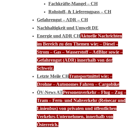
Fachkräfte-Mangel – CH
Rohstoff- & Lieferengpass – CH
Gefahrengut – ADR – CH
Nachhaltigkeit und Umwelt DE
Energie und ADR CH
Aktuelle Nachrichten
im Bereich zu den Themen wie; – Diesel –
Strom – Gas – Wasserstoff – AdBlue sowie –
Gefahrengut (ADR) innerhalb von der
Schweiz.
Letzte Meile CH
Transportmittel wie; –
Drohne – Autonomes Fahren – Cargobike
ÖV-News AT
Personenverkehr – Flug – Zug –
Tram – Fern- und Nahverkehr (Reisecar und
Linienbus) von privaten und öffentlichen
Verkehrs-Unternehmen, innerhalb von
Österreich.