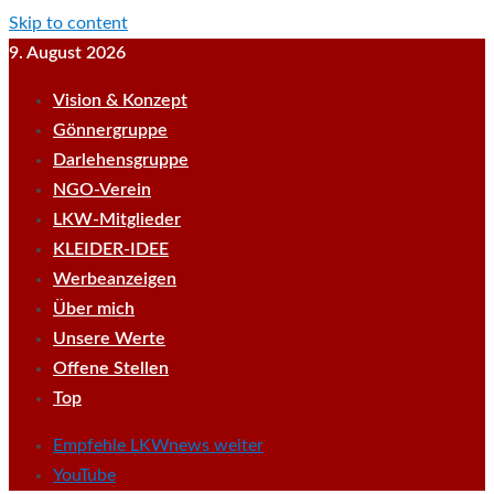
Skip to content
9. August 2026
Vision & Konzept
Gönnergruppe
Darlehensgruppe
NGO-Verein
LKW-Mitglieder
KLEIDER-IDEE
Werbeanzeigen
Über mich
Unsere Werte
Offene Stellen
Top
Empfehle LKWnews weiter
YouTube