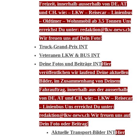
Freizeit, innerhalb ausserhalb von DE, AT
und CH. wie: – LKW – Reisecar – Linienbus
– Oldtimer – Wohnmobil ab 3.5 Tonnen Uns
erreichst Du unter: redaktion@lkw-news.ch
Wir freuen uns auf Dein Foto!
Truck-Grand-Prix INT
Veteranen LKW & BUS INT
Deine Fotos und Beiträge INT
Hier
veröffentlichen wir laufend Deine aktuellen
Bilder, im Zusammenhang von Deinem
Fahrauftrag, innerhalb aus der ausserhalb
von DE, AT und CH. wie: – LKW – Reisecar
– Linienbus Uns erreichst Du unter:
redaktion@lkw-news.ch Wir freuen uns auf
Dein Foto oder Beitrag!
Aktuelle Transport-Bilder INT
Hier