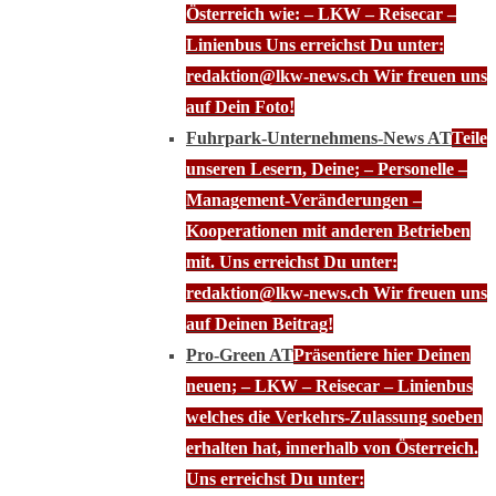
Österreich wie: – LKW – Reisecar –
Linienbus Uns erreichst Du unter:
redaktion@lkw-news.ch Wir freuen uns
auf Dein Foto!
Fuhrpark-Unternehmens-News AT
Teile
unseren Lesern, Deine; – Personelle –
Management-Veränderungen –
Kooperationen mit anderen Betrieben
mit. Uns erreichst Du unter:
redaktion@lkw-news.ch Wir freuen uns
auf Deinen Beitrag!
Pro-Green AT
Präsentiere hier Deinen
neuen; – LKW – Reisecar – Linienbus
welches die Verkehrs-Zulassung soeben
erhalten hat, innerhalb von Österreich.
Uns erreichst Du unter: