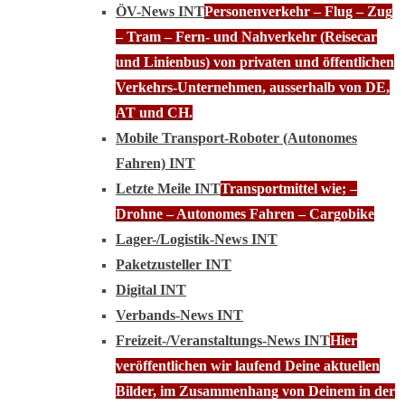
ÖV-News INT
Personenverkehr – Flug – Zug
– Tram – Fern- und Nahverkehr (Reisecar
und Linienbus) von privaten und öffentlichen
Verkehrs-Unternehmen, ausserhalb von DE,
AT und CH.
Mobile Transport-Roboter (Autonomes
Fahren) INT
Letzte Meile INT
Transportmittel wie; –
Drohne – Autonomes Fahren – Cargobike
Lager-/Logistik-News INT
Paketzusteller INT
Digital INT
Verbands-News INT
Freizeit-/Veranstaltungs-News INT
Hier
veröffentlichen wir laufend Deine aktuellen
Bilder, im Zusammenhang von Deinem in der