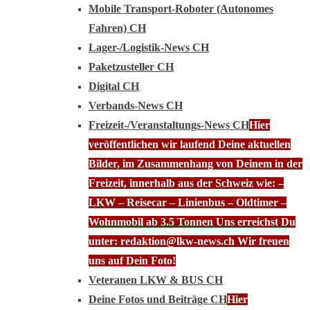
Mobile Transport-Roboter (Autonomes
Fahren) CH
Lager-/Logistik-News CH
Paketzusteller CH
Digital CH
Verbands-News CH
Freizeit-/Veranstaltungs-News CH
Hier
veröffentlichen wir laufend Deine aktuellen
Bilder, im Zusammenhang von Deinem in der
Freizeit, innerhalb aus der Schweiz wie: –
LKW – Reisecar – Linienbus – Oldtimer –
Wohnmobil ab 3.5 Tonnen Uns erreichst Du
unter: redaktion@lkw-news.ch Wir freuen
uns auf Dein Foto!
Veteranen LKW & BUS CH
Deine Fotos und Beiträge CH
Hier