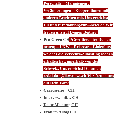
Personelle – Management-
Veränderungen – Kooperationen mit
anderen Betrieben mit. Uns erreichst
Du unter: redaktion@lkw-news.ch Wir
freuen uns auf Deinen Beitrag!
Pro-Green CH
Präsentiere hier Deinen
neuen; – LKW – Reisecar – Linienbus
welches die Verkehrs-Zulassung soeben
erhalten hat, innerhalb von der
Schweiz. Uns erreichst Du unter:
redaktion@lkw-news.ch Wir freuen uns
auf Dein Foto!
Carrosserie – CH
Interview mit… CH
Deine Meinung CH
Frau im Alltag CH