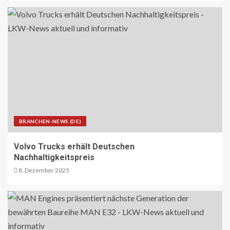
BLAULICHT DE
Strassenverkehrsgefährdung auf der
B51
21
ÖV-NEWS INT
Nachtzüge der neuen Generation
bringen mehr Komfort für Reisende
BRANCHEN-NEWS (DE)
22
Volvo Trucks erhält Deutschen
ÜBRIGE PRODUZENTEN AT
Nachhaltigkeitspreis
Langfristige Absicherung des
8. Dezember 2025
landwirtschaftlichen
Versicherungssystems gelungen
23
BEHÖRDEN-NEWS DE