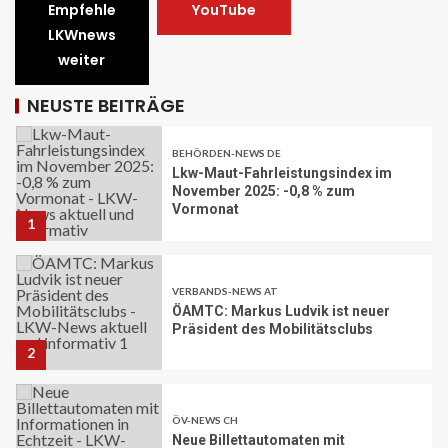
Empfehle
YouTube
STRASSEN-NEWS CH
LKWnews
A1 Nordumfahrung Zürich: Sanierung
weiter
der 2. Röhre des Gubristtunnels
abgeschlossen
30
NEUSTE BEITRÄGE
BEHÖRDEN-NEWS DE
Lkw-Maut-Fahrleistungsindex im
November 2025: -0,8 % zum
Vormonat
1
VERBANDS-NEWS AT
ÖAMTC: Markus Ludvik ist neuer
Präsident des Mobilitätsclubs
2
ÖV-NEWS CH
Neue Billettautomaten mit