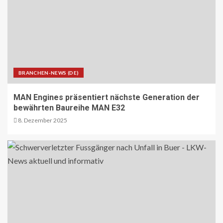
Bund zieht Fazit zur
Bundesfernstrassen-Reform
24
NACHHALTIGKEIT UND UMWELT DE
Wo Strassen aufblühen: Zehn
BRANCHEN-NEWS (DE)
Kommunen zeigen, wie Wandel
gelingt
25
MAN Engines präsentiert nächste Generation der
bewährten Baureihe MAN E32
REISECAR- UND LINIENBUS-PRODUZENTEN
8. Dezember 2025
DE
RDA-Projekt soll Lade- und
Infrastrukturbedarf von elektrisch
betriebenen Reisebussen ermitteln
26
ÖV-NEWS CH
Tramhaltestelle «Bahnhofquai» wird
barrierefrei: Sanierungsarbeiten
starten Mitte Dezember
27