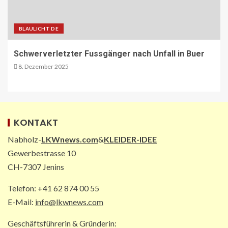
BLAULICHT DE
ÖV-NEWS CH
Fahrplan 2026: Angebotsausbau auf
diversen Linien
Schwerverletzter Fussgänger nach Unfall in Buer
28
8. Dezember 2025
STRASSEN-NEWS CH
A13 Landquart-Sarganserland:
Baustelle in Winterpause
KONTAKT
29
Nabholz-
LKWnews.com
&
KLEIDER-IDEE
Gewerbestrasse 10
STRASSEN-NEWS CH
CH-7307 Jenins
A1 Nordumfahrung Zürich: Sanierung
der 2. Röhre des Gubristtunnels
abgeschlossen
Telefon: +41 62 874 00 55
30
E-Mail:
info@lkwnews.com
Geschäftsführerin & Gründerin:
BEHÖRDEN-NEWS DE