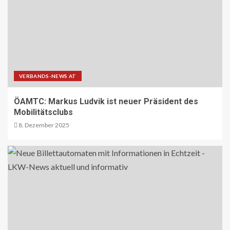
beim Bau mobiler Strassen
10
PUBLIKATIONEN (STRASSE) DE
„Alles im Tacho?!“ macht Lenk- und
Ruhezeiten begreifbar
VERBANDS-NEWS AT
11
ÖAMTC: Markus Ludvik ist neuer Präsident des
Mobilitätsclubs
KRAN - DE
8. Dezember 2025
Hagedorn wächst mit Hüffermann-
Erwerb und stärkt seine Schwerlast-
und Kranlogistik
12
DIGITAL DE
Repräsentative Studie vom Vodafone
Institut
13