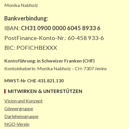
Lkw-Maut-Fahrleistungsindex im
Monika Nabholz
November 2025: -0,8 % zum
Vormonat
Bankverbindung:
1
IBAN:
CH31 0900 0000 6045 8933 6
PostFinance-Konto-Nr.: 60-458 933-6
VERBANDS-NEWS AT
ÖAMTC: Markus Ludvik ist neuer
BIC: POFICHBEXXX
Präsident des Mobilitätsclubs
2
Kontoführung:
in
Schweizer Franken (CHF)
Kontoinhaberin: Monika Nabholz – CH-7307 Jenins
ÖV-NEWS CH
Neue Billettautomaten mit
MWST-Nr CHE-431.821.130
Informationen in Echtzeit
MITWIRKEN & UNTERSTÜTZEN
3
Vision und Konzept
Gönnergruppe
PAKETZUSTELLER INT
DHL: Die ungewöhnlichsten
Darlehensgruppe
Transporte 2025 – von Antilopen bis
NGO-Verein
zu Kunstskulpturen