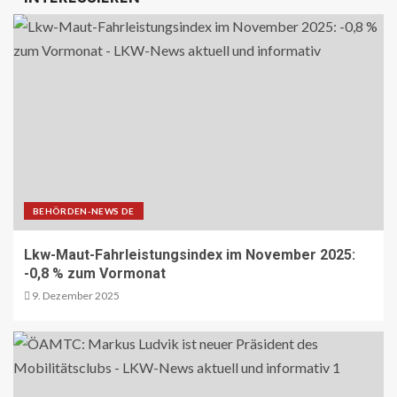
BRANCHEN-NEWS (DE)
MAN Engines präsentiert nächste
Generation der bewährten Baureihe
MAN E32
7
BLAULICHT DE
Schwerverletzter Fussgänger nach
Unfall in Buer
8
BEHÖRDEN-NEWS DE
Lkw-Maut-Fahrleistungsindex im November 2025:
BLAULICHT DE
-0,8 % zum Vormonat
Offenburg, A5 – Zwei Unfälle legen
9. Dezember 2025
Berufsverkehr lahm
9
FUHRPARK-UNTERNEHMENS-NEWS DE
Sattelauflieger im Kundeneinsatz