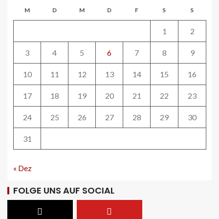
betriebenen Reisebussen ermitteln
M
D
M
D
F
S
S
26
1
2
ÖV-NEWS CH
Tramhaltestelle «Bahnhofquai» wird
3
4
5
6
7
8
9
barrierefrei: Sanierungsarbeiten
starten Mitte Dezember
10
11
12
13
14
15
16
27
17
18
19
20
21
22
23
ÖV-NEWS CH
24
25
26
27
28
29
30
Fahrplan 2026: Angebotsausbau auf
diversen Linien
31
28
« Dez
STRASSEN-NEWS CH
A13 Landquart-Sarganserland:
FOLGE UNS AUF SOCIAL
Baustelle in Winterpause
29