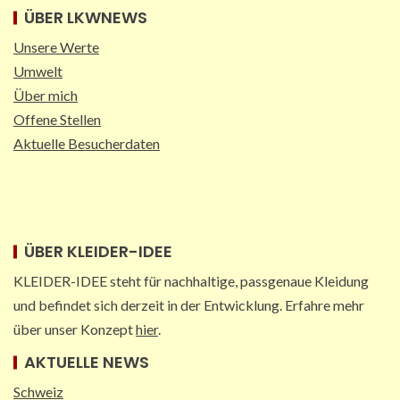
4
ÜBER LKWNEWS
Unsere Werte
STRASSEN-NEWS DE
Umwelt
A2: Sperrung nach Lkw-Unfall legt
Über mich
wichtigen Korridor lahm
5
Offene Stellen
Aktuelle Besucherdaten
ÜBER KLEIDER-IDEE
KLEIDER-IDEE steht für nachhaltige, passgenaue Kleidung
und befindet sich derzeit in der Entwicklung. Erfahre mehr
über unser Konzept
hier
.
AKTUELLE NEWS
Schweiz