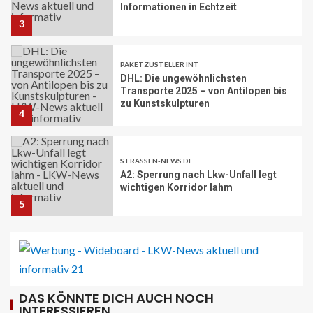
Informationen in Echtzeit
3
PAKETZUSTELLER INT
DHL: Die ungewöhnlichsten
Transporte 2025 – von Antilopen bis
zu Kunstskulpturen
4
STRASSEN-NEWS DE
A2: Sperrung nach Lkw-Unfall legt
wichtigen Korridor lahm
5
BRANCHEN-NEWS (DE)
Volvo Trucks erhält Deutschen
Nachhaltigkeitspreis
6
DAS KÖNNTE DICH AUCH NOCH
INTERESSIEREN