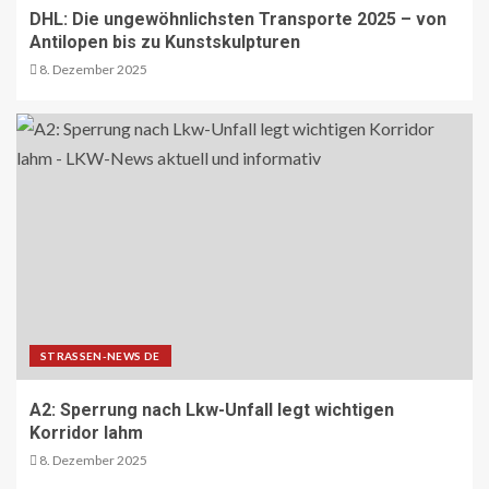
Entwaldungsverordnung:
DHL: Die ungewöhnlichsten Transporte 2025 – von
Baugewerbe begrüsst EU-Einigung
Antilopen bis zu Kunstskulpturen
17
8. Dezember 2025
PAKETZUSTELLER DE
Deutsche Post erweitert
Serviceangebot in Partnerfilialen:
Kooperation mit Western Union
ermöglicht weltweite Geldtransfers
18
LETZTE MEILE DE
PAKETZUSTELLER DE
DHL startet Aufbau eigener E-LKW-
Ladeparks an seinen deutschen
Paketzentren
19
STRASSEN-NEWS DE
A2: Sperrung nach Lkw-Unfall legt wichtigen
BLAULICHT DE
TECHNIK AKTUELL
Korridor lahm
Mannheim: Lkw in Vollbrand
8. Dezember 2025
20