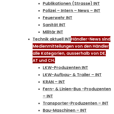
Publikationen (Strasse) INT
Polizei – Intern – News – INT
Feuerwehr INT
Sanität INT
Militär INT
Technik aktuell INT
Händler-News sind
Medienmitteilungen von den Händler
alle Kategorien, ausserhalb von DE,
AT und CH.
LKW-Produzenten INT
LKW-Aufbau- & Trailer – INT
KRAN – INT
Fern- & Linien-Bus -Produzenten
– INT
Transporter-Produzenten – INT
Bau-Maschinen – INT