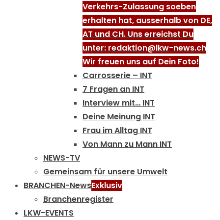
Verkehrs-Zulassung soeben
erhalten hat, ausserhalb von DE,
AT und CH. Uns erreichst Du
unter: redaktion@lkw-news.ch
Wir freuen uns auf Dein Foto!
Carrosserie – INT
7 Fragen an INT
Interview mit… INT
Deine Meinung INT
Frau im Alltag INT
Von Mann zu Mann INT
NEWS-TV
Gemeinsam für unsere Umwelt
BRANCHEN-News
Exklusiv
Branchenregister
LKW-EVENTS