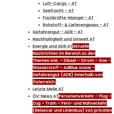
Luft-Cargo – AT
Seefracht – AT
Fachkräfte-Mangel – AT
Rohstoff- & Lieferengpass – AT
Gefahrengut – ADR – AT
Nachhaltigkeit und Umwelt AT
Energie und ADR AT
Aktuelle
Nachrichten im Bereich zu den
Themen wie; – Diesel – Strom – Gas –
Wasserstoff – AdBlue sowie –
Gefahrengut (ADR) innerhalb von
Österreich.
Letzte Meile AT
ÖV-News AT
Personenverkehr – Flug –
Zug – Tram – Fern- und Nahverkehr
(Reisecar und Linienbus) von privaten