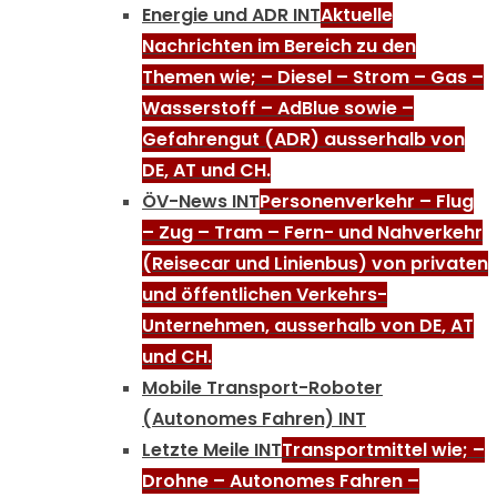
Energie und ADR INT
Aktuelle
Nachrichten im Bereich zu den
Themen wie; – Diesel – Strom – Gas –
Wasserstoff – AdBlue sowie –
Gefahrengut (ADR) ausserhalb von
DE, AT und CH.
ÖV-News INT
Personenverkehr – Flug
– Zug – Tram – Fern- und Nahverkehr
(Reisecar und Linienbus) von privaten
und öffentlichen Verkehrs-
Unternehmen, ausserhalb von DE, AT
und CH.
Mobile Transport-Roboter
(Autonomes Fahren) INT
Letzte Meile INT
Transportmittel wie; –
Drohne – Autonomes Fahren –