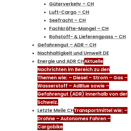
Güterverkehr – CH
Luft-Cargo – CH
Seefracht – CH
Fachkräfte-Mangel – CH
Rohstoff- & Lieferengpass – CH
Gefahrengut – ADR – CH
Nachhaltigkeit und Umwelt DE
Energie und ADR CH
Aktuelle
Nachrichten im Bereich zu den
Themen wie; – Diesel – Strom – Gas –
Wasserstoff – AdBlue sowie –
Gefahrengut (ADR) innerhalb von der
Schweiz.
Letzte Meile CH
Transportmittel wie; –
Drohne – Autonomes Fahren –
Cargobike