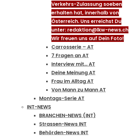
Verkehrs-Zulassung soeben
erhalten hat, innerhalb von
Österreich. Uns erreichst Du
unter: redaktion@lkw-news.ch
Wir freuen uns auf Dein Foto!
Carrosserie – AT
7 Fragen an AT
Interview mit… AT
Deine Meinung AT
Frau im Alltag AT
Von Mann zu Mann AT
Montags-Serie AT
INT-NEWS
BRANCHEN-NEWS (INT)
Strassen-News INT
Behörden-News INT