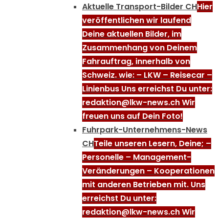
Aktuelle Transport-Bilder CH
Hier
veröffentlichen wir laufend
Deine aktuellen Bilder, im
Zusammenhang von Deinem
Fahrauftrag, innerhalb von
Schweiz. wie: – LKW – Reisecar –
Linienbus Uns erreichst Du unter:
redaktion@lkw-news.ch Wir
freuen uns auf Dein Foto!
Fuhrpark-Unternehmens-News
CH
Teile unseren Lesern, Deine; –
Personelle – Management-
Veränderungen – Kooperationen
mit anderen Betrieben mit. Uns
erreichst Du unter:
redaktion@lkw-news.ch Wir