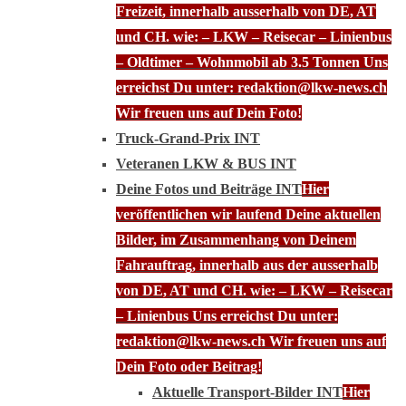
Freizeit, innerhalb ausserhalb von DE, AT
und CH. wie: – LKW – Reisecar – Linienbus
– Oldtimer – Wohnmobil ab 3.5 Tonnen Uns
erreichst Du unter: redaktion@lkw-news.ch
Wir freuen uns auf Dein Foto!
Truck-Grand-Prix INT
Veteranen LKW & BUS INT
Deine Fotos und Beiträge INT
Hier
veröffentlichen wir laufend Deine aktuellen
Bilder, im Zusammenhang von Deinem
Fahrauftrag, innerhalb aus der ausserhalb
von DE, AT und CH. wie: – LKW – Reisecar
– Linienbus Uns erreichst Du unter:
redaktion@lkw-news.ch Wir freuen uns auf
Dein Foto oder Beitrag!
Aktuelle Transport-Bilder INT
Hier