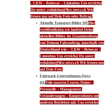
– LKW – Reisecar – Linienbus Uns erreichst
Du unter: redaktion@lkw-news.ch Wir
freuen uns auf Dein Foto oder Beitrag!
Aktuelle Transport-Bilder DE
Hier
veröffentlichen wir laufend Deine
aktuellen Bilder, im Zusammenhang
von Deinem Fahrauftrag, innerhalb von
Deutschland wie: – LKW – Reisecar –
Linienbus Uns erreichst Du unter:
redaktion@lkw-news.ch Wir freuen uns
auf Dein Foto!
Fuhrpark-Unternehmens-News
DE
Teile unseren Lesern, Deine; –
Personelle – Management-
Veränderungen – Kooperationen mit
anderen Betrieben mit. Uns erreichst