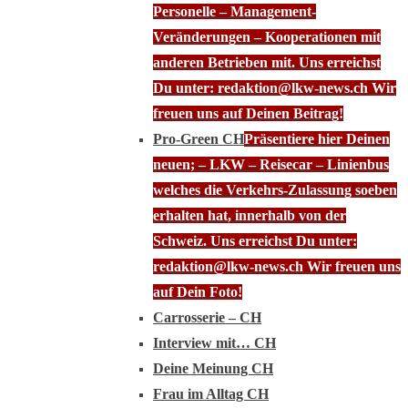
Personelle – Management-
Veränderungen – Kooperationen mit
anderen Betrieben mit. Uns erreichst
Du unter: redaktion@lkw-news.ch Wir
freuen uns auf Deinen Beitrag!
Pro-Green CH
Präsentiere hier Deinen
neuen; – LKW – Reisecar – Linienbus
welches die Verkehrs-Zulassung soeben
erhalten hat, innerhalb von der
Schweiz. Uns erreichst Du unter:
redaktion@lkw-news.ch Wir freuen uns
auf Dein Foto!
Carrosserie – CH
Interview mit… CH
Deine Meinung CH
Frau im Alltag CH