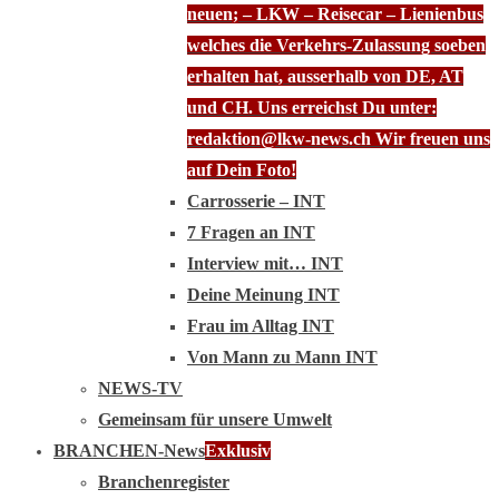
neuen; – LKW – Reisecar – Lienienbus
welches die Verkehrs-Zulassung soeben
erhalten hat, ausserhalb von DE, AT
und CH. Uns erreichst Du unter:
redaktion@lkw-news.ch Wir freuen uns
auf Dein Foto!
Carrosserie – INT
7 Fragen an INT
Interview mit… INT
Deine Meinung INT
Frau im Alltag INT
Von Mann zu Mann INT
NEWS-TV
Gemeinsam für unsere Umwelt
BRANCHEN-News
Exklusiv
Branchenregister