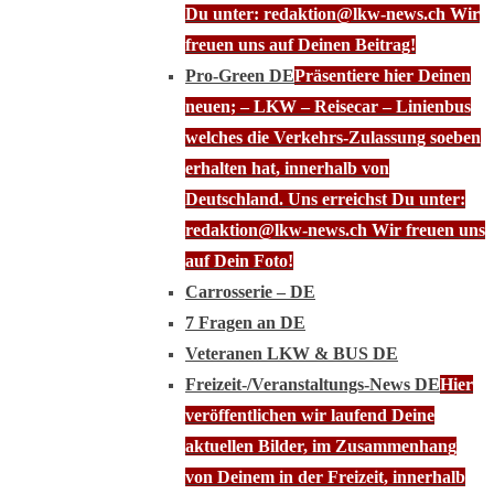
Du unter: redaktion@lkw-news.ch Wir
freuen uns auf Deinen Beitrag!
Pro-Green DE
Präsentiere hier Deinen
neuen; – LKW – Reisecar – Linienbus
welches die Verkehrs-Zulassung soeben
erhalten hat, innerhalb von
Deutschland. Uns erreichst Du unter:
redaktion@lkw-news.ch Wir freuen uns
auf Dein Foto!
Carrosserie – DE
7 Fragen an DE
Veteranen LKW & BUS DE
Freizeit-/Veranstaltungs-News DE
Hier
veröffentlichen wir laufend Deine
aktuellen Bilder, im Zusammenhang
von Deinem in der Freizeit, innerhalb