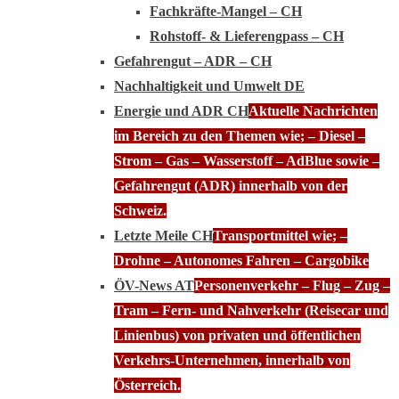
Fachkräfte-Mangel – CH
Rohstoff- & Lieferengpass – CH
Gefahrengut – ADR – CH
Nachhaltigkeit und Umwelt DE
Energie und ADR CH
Aktuelle Nachrichten
im Bereich zu den Themen wie; – Diesel –
Strom – Gas – Wasserstoff – AdBlue sowie –
Gefahrengut (ADR) innerhalb von der
Schweiz.
Letzte Meile CH
Transportmittel wie; –
Drohne – Autonomes Fahren – Cargobike
ÖV-News AT
Personenverkehr – Flug – Zug –
Tram – Fern- und Nahverkehr (Reisecar und
Linienbus) von privaten und öffentlichen
Verkehrs-Unternehmen, innerhalb von
Österreich.