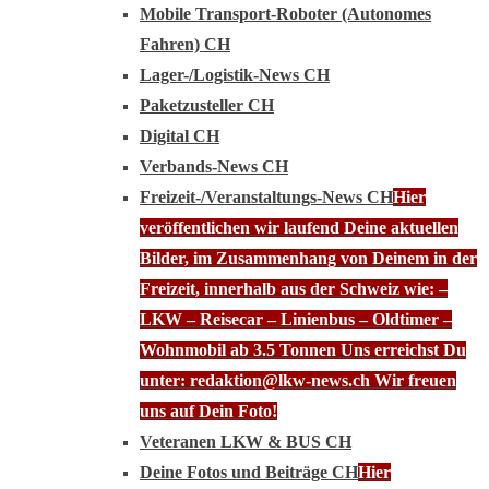
Mobile Transport-Roboter (Autonomes
Fahren) CH
Lager-/Logistik-News CH
Paketzusteller CH
Digital CH
Verbands-News CH
Freizeit-/Veranstaltungs-News CH
Hier
veröffentlichen wir laufend Deine aktuellen
Bilder, im Zusammenhang von Deinem in der
Freizeit, innerhalb aus der Schweiz wie: –
LKW – Reisecar – Linienbus – Oldtimer –
Wohnmobil ab 3.5 Tonnen Uns erreichst Du
unter: redaktion@lkw-news.ch Wir freuen
uns auf Dein Foto!
Veteranen LKW & BUS CH
Deine Fotos und Beiträge CH
Hier