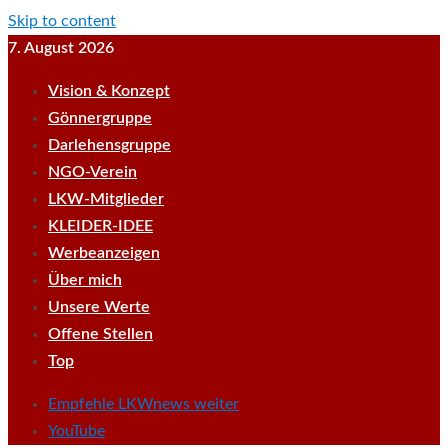
Skip to content
7. August 2026
Vision & Konzept
Gönnergruppe
Darlehensgruppe
NGO-Verein
LKW-Mitglieder
KLEIDER-IDEE
Werbeanzeigen
Über mich
Unsere Werte
Offene Stellen
Top
Empfehle LKWnews weiter
YouTube