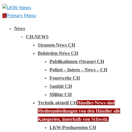
Primary Menu
News
CH-NEWS
Strassen-News CH
Behörden-News CH
Publikationen (Strasse) CH
Polizei – Intern – News – CH
Feuerwehr CH
Sanität CH
Militär CH
Technik aktuell CH
Händler-News sind
Medienmitteilungen von den Händler alle
Kategorien, innerhalb von Schweiz.
LKW-Produzenten CH