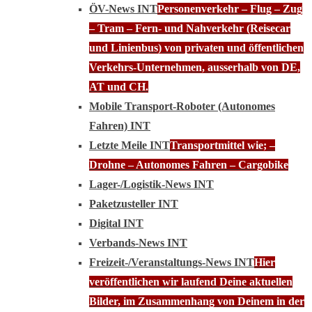
ÖV-News INT
Personenverkehr – Flug – Zug
– Tram – Fern- und Nahverkehr (Reisecar
und Linienbus) von privaten und öffentlichen
Verkehrs-Unternehmen, ausserhalb von DE,
AT und CH.
Mobile Transport-Roboter (Autonomes
Fahren) INT
Letzte Meile INT
Transportmittel wie; –
Drohne – Autonomes Fahren – Cargobike
Lager-/Logistik-News INT
Paketzusteller INT
Digital INT
Verbands-News INT
Freizeit-/Veranstaltungs-News INT
Hier
veröffentlichen wir laufend Deine aktuellen
Bilder, im Zusammenhang von Deinem in der