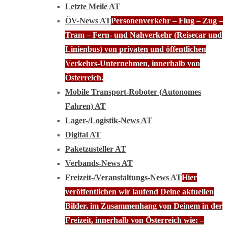
Letzte Meile AT
ÖV-News AT
Personenverkehr – Flug – Zug –
Tram – Fern- und Nahverkehr (Reisecar und
Linienbus) von privaten und öffentlichen
Verkehrs-Unternehmen, innerhalb von
Österreich.
Mobile Transport-Roboter (Autonomes
Fahren) AT
Lager-/Logistik-News AT
Digital AT
Paketzusteller AT
Verbands-News AT
Freizeit-/Veranstaltungs-News AT
Hier
veröffentlichen wir laufend Deine aktuellen
Bilder, im Zusammenhang von Deinem in der
Freizeit, innerhalb von Österreich wie: –