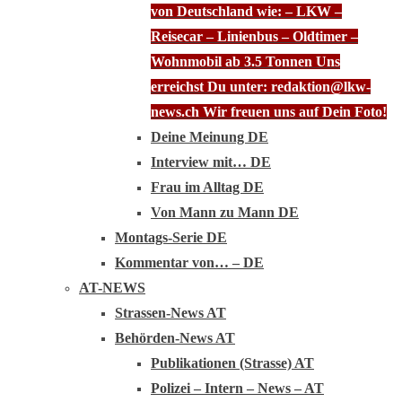
von Deutschland wie: – LKW –
Reisecar – Linienbus – Oldtimer –
Wohnmobil ab 3.5 Tonnen Uns
erreichst Du unter: redaktion@lkw-
news.ch Wir freuen uns auf Dein Foto!
Deine Meinung DE
Interview mit… DE
Frau im Alltag DE
Von Mann zu Mann DE
Montags-Serie DE
Kommentar von… – DE
AT-NEWS
Strassen-News AT
Behörden-News AT
Publikationen (Strasse) AT
Polizei – Intern – News – AT