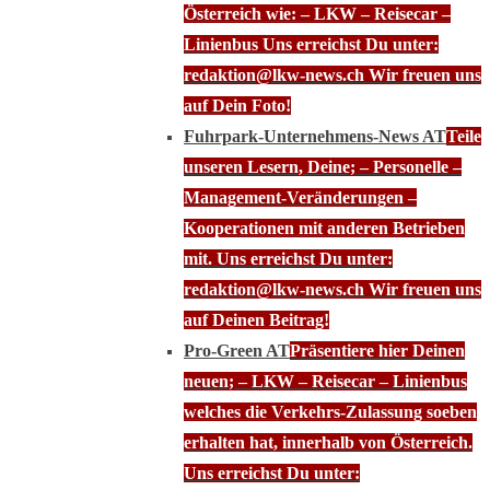
Österreich wie: – LKW – Reisecar –
Linienbus Uns erreichst Du unter:
redaktion@lkw-news.ch Wir freuen uns
auf Dein Foto!
Fuhrpark-Unternehmens-News AT
Teile
unseren Lesern, Deine; – Personelle –
Management-Veränderungen –
Kooperationen mit anderen Betrieben
mit. Uns erreichst Du unter:
redaktion@lkw-news.ch Wir freuen uns
auf Deinen Beitrag!
Pro-Green AT
Präsentiere hier Deinen
neuen; – LKW – Reisecar – Linienbus
welches die Verkehrs-Zulassung soeben
erhalten hat, innerhalb von Österreich.
Uns erreichst Du unter: