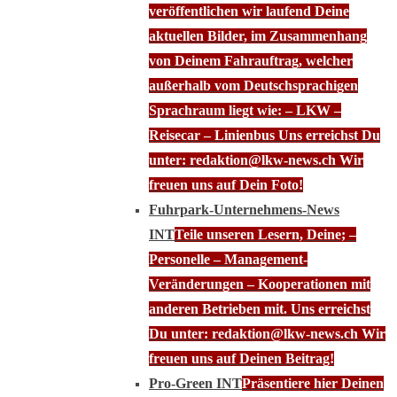
veröffentlichen wir laufend Deine
aktuellen Bilder, im Zusammenhang
von Deinem Fahrauftrag, welcher
außerhalb vom Deutschsprachigen
Sprachraum liegt wie: – LKW –
Reisecar – Linienbus Uns erreichst Du
unter: redaktion@lkw-news.ch Wir
freuen uns auf Dein Foto!
Fuhrpark-Unternehmens-News
INT
Teile unseren Lesern, Deine; –
Personelle – Management-
Veränderungen – Kooperationen mit
anderen Betrieben mit. Uns erreichst
Du unter: redaktion@lkw-news.ch Wir
freuen uns auf Deinen Beitrag!
Pro-Green INT
Präsentiere hier Deinen