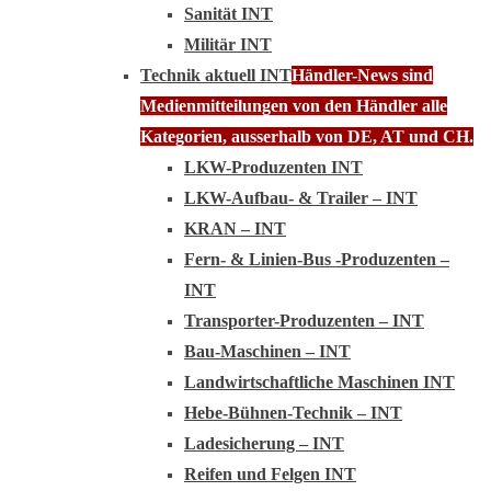
Sanität INT
Militär INT
Technik aktuell INT
Händler-News sind
Medienmitteilungen von den Händler alle
Kategorien, ausserhalb von DE, AT und CH.
LKW-Produzenten INT
LKW-Aufbau- & Trailer – INT
KRAN – INT
Fern- & Linien-Bus -Produzenten –
INT
Transporter-Produzenten – INT
Bau-Maschinen – INT
Landwirtschaftliche Maschinen INT
Hebe-Bühnen-Technik – INT
Ladesicherung – INT
Reifen und Felgen INT