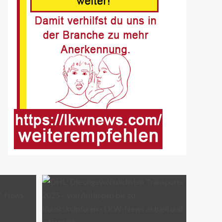
Fussgänger nach Unfall in
Buer
8
BLAULICHT DE
Offenburg, A5 – Zwei
Unfälle legen
Berufsverkehr lahm
9
FUHRPARK-UNTERNEHMENS-NEWS
DE
Sattelauflieger im
Kundeneinsatz beim Bau
mobiler Strassen
10
PUBLIKATIONEN (STRASSE) DE
„Alles im Tacho?!“ macht
Lenk- und Ruhezeiten
begreifbar
11