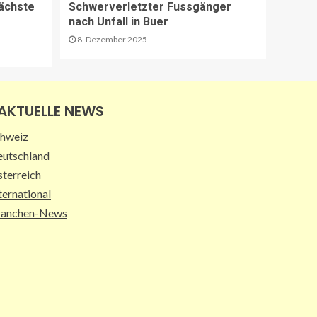
ächste
Schwerverletzter Fussgänger
Sperrung Eyholztunnel in
nach Unfall in Buer
Fahrtrichtung Brig
15
8. Dezember 2025
BRANCHEN-NEWS (DE)
CO2 nur im Sprudelwasser
AKTUELLE NEWS
16
hweiz
utschland
NACHHALTIGKEIT UND UMWELT DE
terreich
Entwaldungsverordnung:
Baugewerbe begrüsst EU-
ternational
Einigung
ranchen-News
17
PAKETZUSTELLER DE
Deutsche Post erweitert
Serviceangebot in
Partnerfilialen:
Kooperation mit Western
18
Union ermöglicht