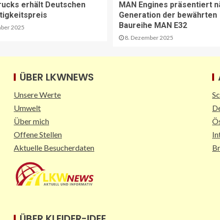
rucks erhält Deutschen
MAN Engines präsentiert n
tigkeitspreis
Generation der bewährten
Baureihe MAN E32
ber 2025
8. Dezember 2025
ÜBER LKWNEWS
Unsere Werte
Sc
Umwelt
De
Über mich
Ös
Offene Stellen
In
Aktuelle Besucherdaten
B
ÜBER KLEIDER-IDEE