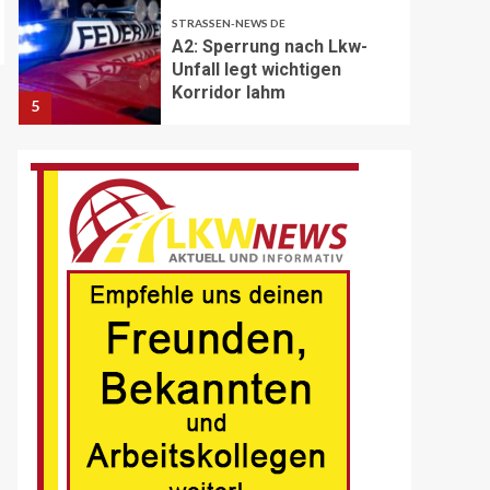
STRASSEN-NEWS DE
A2: Sperrung nach Lkw-
Unfall legt wichtigen
Korridor lahm
5
BRANCHEN-NEWS (DE)
Volvo Trucks erhält
Deutschen
Nachhaltigkeitspreis
6
BRANCHEN-NEWS (DE)
MAN Engines präsentiert
nächste Generation der
bewährten Baureihe MAN
E32
7
BLAULICHT DE
Schwerverletzter