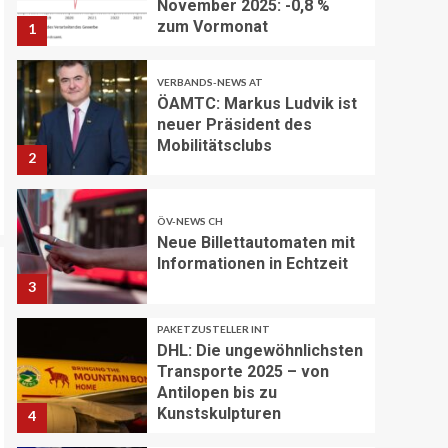
November 2025: -0,8 %
zum Vormonat
1
VERBANDS-NEWS AT
ÖAMTC: Markus Ludvik ist
neuer Präsident des
Mobilitätsclubs
2
ÖV-NEWS CH
Neue Billettautomaten mit
Informationen in Echtzeit
3
PAKETZUSTELLER INT
DHL: Die ungewöhnlichsten
Transporte 2025 – von
Antilopen bis zu
Kunstskulpturen
4