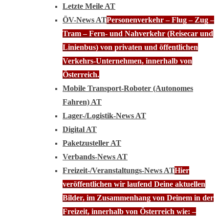
Letzte Meile AT
ÖV-News AT
Personenverkehr – Flug – Zug –
Tram – Fern- und Nahverkehr (Reisecar und
Linienbus) von privaten und öffentlichen
Verkehrs-Unternehmen, innerhalb von
Österreich.
Mobile Transport-Roboter (Autonomes
Fahren) AT
Lager-/Logistik-News AT
Digital AT
Paketzusteller AT
Verbands-News AT
Freizeit-/Veranstaltungs-News AT
Hier
veröffentlichen wir laufend Deine aktuellen
Bilder, im Zusammenhang von Deinem in der
Freizeit, innerhalb von Österreich wie: –