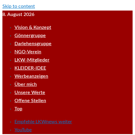
Skip to content
8. August 2026
Vision & Konzept
Gönnergruppe
Darlehensgruppe
NGO-Verein
LKW-Mitglieder
KLEIDER-IDEE
Werbeanzeigen
Über mich
Unsere Werte
Offene Stellen
Top
Empfehle LKWnews weiter
YouTube