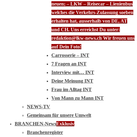
neuen; – LKW – Reisecar – Lienienbus
welches die Verkehrs-Zulassung soeben
erhalten hat, ausserhalb von DE, AT
und CH. Uns erreichst Du unter:
redaktion@lkw-news.ch Wir freuen uns
auf Dein Foto!
Carrosserie – INT
7 Fragen an INT
Interview mit… INT
Deine Meinung INT
Frau im Alltag INT
Von Mann zu Mann INT
NEWS-TV
Gemeinsam für unsere Umwelt
BRANCHEN-News
Exklusiv
Branchenregister