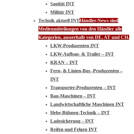
Sanität INT
Militär INT
Technik aktuell INT
Händler-News sind
Medienmitteilungen von den Händler alle
Kategorien, ausserhalb von DE, AT und CH.
LKW-Produzenten INT
LKW-Aufbau- & Trailer – INT
KRAN – INT
Fern- & Linien-Bus -Produzenten –
INT
Transporter-Produzenten – INT
Bau-Maschinen – INT
Landwirtschaftliche Maschinen INT
Hebe-Bühnen-Technik – INT
Ladesicherung – INT
Reifen und Felgen INT