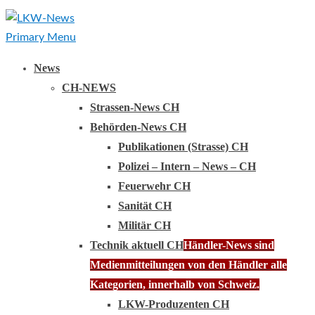
Primary Menu
News
CH-NEWS
Strassen-News CH
Behörden-News CH
Publikationen (Strasse) CH
Polizei – Intern – News – CH
Feuerwehr CH
Sanität CH
Militär CH
Technik aktuell CH
Händler-News sind
Medienmitteilungen von den Händler alle
Kategorien, innerhalb von Schweiz.
LKW-Produzenten CH