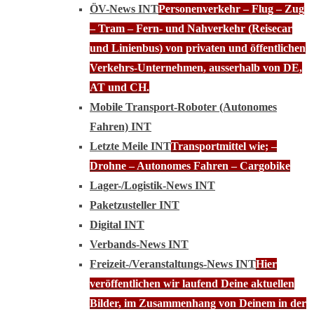
ÖV-News INT
Personenverkehr – Flug – Zug
– Tram – Fern- und Nahverkehr (Reisecar
und Linienbus) von privaten und öffentlichen
Verkehrs-Unternehmen, ausserhalb von DE,
AT und CH.
Mobile Transport-Roboter (Autonomes
Fahren) INT
Letzte Meile INT
Transportmittel wie; –
Drohne – Autonomes Fahren – Cargobike
Lager-/Logistik-News INT
Paketzusteller INT
Digital INT
Verbands-News INT
Freizeit-/Veranstaltungs-News INT
Hier
veröffentlichen wir laufend Deine aktuellen
Bilder, im Zusammenhang von Deinem in der