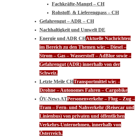
Fachkräfte-Mangel – CH
Rohstoff- & Lieferengpass – CH
Gefahrengut – ADR – CH
Nachhaltigkeit und Umwelt DE
Energie und ADR CH
Aktuelle Nachrichten
im Bereich zu den Themen wie; – Diesel –
Strom – Gas – Wasserstoff – AdBlue sowie –
Gefahrengut (ADR) innerhalb von der
Schweiz.
Letzte Meile CH
Transportmittel wie; –
Drohne – Autonomes Fahren – Cargobike
ÖV-News AT
Personenverkehr – Flug – Zug –
Tram – Fern- und Nahverkehr (Reisecar und
Linienbus) von privaten und öffentlichen
Verkehrs-Unternehmen, innerhalb von
Österreich.