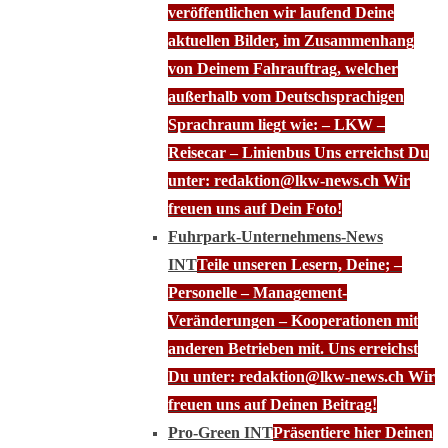
veröffentlichen wir laufend Deine
aktuellen Bilder, im Zusammenhang
von Deinem Fahrauftrag, welcher
außerhalb vom Deutschsprachigen
Sprachraum liegt wie: – LKW –
Reisecar – Linienbus Uns erreichst Du
unter: redaktion@lkw-news.ch Wir
freuen uns auf Dein Foto!
Fuhrpark-Unternehmens-News
INT
Teile unseren Lesern, Deine; –
Personelle – Management-
Veränderungen – Kooperationen mit
anderen Betrieben mit. Uns erreichst
Du unter: redaktion@lkw-news.ch Wir
freuen uns auf Deinen Beitrag!
Pro-Green INT
Präsentiere hier Deinen