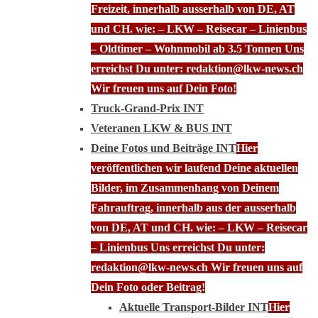
Freizeit, innerhalb ausserhalb von DE, AT
und CH. wie: – LKW – Reisecar – Linienbus
– Oldtimer – Wohnmobil ab 3.5 Tonnen Uns
erreichst Du unter: redaktion@lkw-news.ch
Wir freuen uns auf Dein Foto!
Truck-Grand-Prix INT
Veteranen LKW & BUS INT
Deine Fotos und Beiträge INT
Hier
veröffentlichen wir laufend Deine aktuellen
Bilder, im Zusammenhang von Deinem
Fahrauftrag, innerhalb aus der ausserhalb
von DE, AT und CH. wie: – LKW – Reisecar
– Linienbus Uns erreichst Du unter:
redaktion@lkw-news.ch Wir freuen uns auf
Dein Foto oder Beitrag!
Aktuelle Transport-Bilder INT
Hier