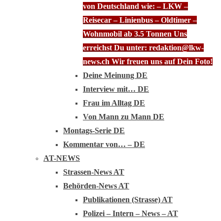
von Deutschland wie: – LKW –
Reisecar – Linienbus – Oldtimer –
Wohnmobil ab 3.5 Tonnen Uns
erreichst Du unter: redaktion@lkw-
news.ch Wir freuen uns auf Dein Foto!
Deine Meinung DE
Interview mit… DE
Frau im Alltag DE
Von Mann zu Mann DE
Montags-Serie DE
Kommentar von… – DE
AT-NEWS
Strassen-News AT
Behörden-News AT
Publikationen (Strasse) AT
Polizei – Intern – News – AT