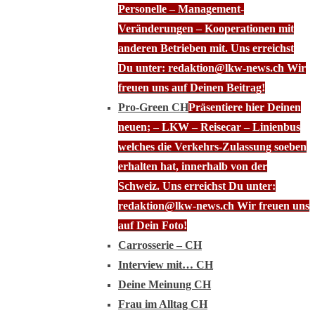
Personelle – Management-
Veränderungen – Kooperationen mit
anderen Betrieben mit. Uns erreichst
Du unter: redaktion@lkw-news.ch Wir
freuen uns auf Deinen Beitrag!
Pro-Green CH
Präsentiere hier Deinen
neuen; – LKW – Reisecar – Linienbus
welches die Verkehrs-Zulassung soeben
erhalten hat, innerhalb von der
Schweiz. Uns erreichst Du unter:
redaktion@lkw-news.ch Wir freuen uns
auf Dein Foto!
Carrosserie – CH
Interview mit… CH
Deine Meinung CH
Frau im Alltag CH