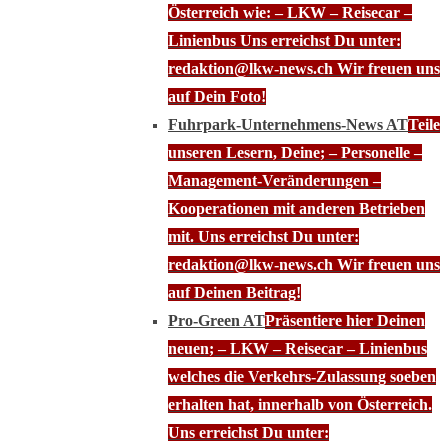
Österreich wie: – LKW – Reisecar –
Linienbus Uns erreichst Du unter:
redaktion@lkw-news.ch Wir freuen uns
auf Dein Foto!
Fuhrpark-Unternehmens-News AT
Teile
unseren Lesern, Deine; – Personelle –
Management-Veränderungen –
Kooperationen mit anderen Betrieben
mit. Uns erreichst Du unter:
redaktion@lkw-news.ch Wir freuen uns
auf Deinen Beitrag!
Pro-Green AT
Präsentiere hier Deinen
neuen; – LKW – Reisecar – Linienbus
welches die Verkehrs-Zulassung soeben
erhalten hat, innerhalb von Österreich.
Uns erreichst Du unter: