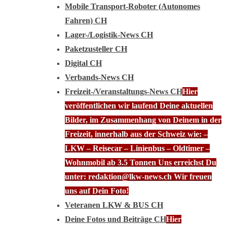
Mobile Transport-Roboter (Autonomes
Fahren) CH
Lager-/Logistik-News CH
Paketzusteller CH
Digital CH
Verbands-News CH
Freizeit-/Veranstaltungs-News CH
Hier
veröffentlichen wir laufend Deine aktuellen
Bilder, im Zusammenhang von Deinem in der
Freizeit, innerhalb aus der Schweiz wie: –
LKW – Reisecar – Linienbus – Oldtimer –
Wohnmobil ab 3.5 Tonnen Uns erreichst Du
unter: redaktion@lkw-news.ch Wir freuen
uns auf Dein Foto!
Veteranen LKW & BUS CH
Deine Fotos und Beiträge CH
Hier