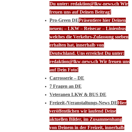
Du unter: redaktion@lkw-news.ch Wir
freuen uns auf Deinen Beitrag!
Pro-Green DE
Präsentiere hier Deinen
neuen; – LKW – Reisecar – Linienbus
welches die Verkehrs-Zulassung soeben
erhalten hat, innerhalb von
Deutschland. Uns erreichst Du unter:
redaktion@lkw-news.ch Wir freuen uns
auf Dein Foto!
Carrosserie – DE
7 Fragen an DE
Veteranen LKW & BUS DE
Freizeit-/Veranstaltungs-News DE
Hier
veröffentlichen wir laufend Deine
aktuellen Bilder, im Zusammenhang
von Deinem in der Freizeit, innerhalb