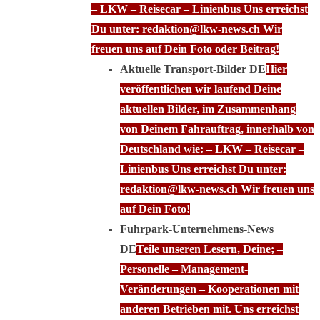
– LKW – Reisecar – Linienbus Uns erreichst
Du unter: redaktion@lkw-news.ch Wir
freuen uns auf Dein Foto oder Beitrag!
Aktuelle Transport-Bilder DE
Hier
veröffentlichen wir laufend Deine
aktuellen Bilder, im Zusammenhang
von Deinem Fahrauftrag, innerhalb von
Deutschland wie: – LKW – Reisecar –
Linienbus Uns erreichst Du unter:
redaktion@lkw-news.ch Wir freuen uns
auf Dein Foto!
Fuhrpark-Unternehmens-News
DE
Teile unseren Lesern, Deine; –
Personelle – Management-
Veränderungen – Kooperationen mit
anderen Betrieben mit. Uns erreichst