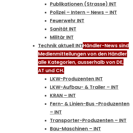
Publikationen (Strasse) INT
Polizei – Intern – News – INT
Feuerwehr INT
Sanität INT
Militär INT
Technik aktuell INT
Händler-News sind
Medienmitteilungen von den Händler
alle Kategorien, ausserhalb von DE,
AT und CH.
LKW-Produzenten INT
LKW-Aufbau- & Trailer – INT
KRAN – INT
Fern- & Linien-Bus -Produzenten
– INT
Transporter-Produzenten – INT
Bau-Maschinen – INT