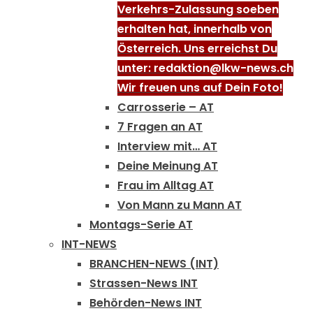
Verkehrs-Zulassung soeben
erhalten hat, innerhalb von
Österreich. Uns erreichst Du
unter: redaktion@lkw-news.ch
Wir freuen uns auf Dein Foto!
Carrosserie – AT
7 Fragen an AT
Interview mit… AT
Deine Meinung AT
Frau im Alltag AT
Von Mann zu Mann AT
Montags-Serie AT
INT-NEWS
BRANCHEN-NEWS (INT)
Strassen-News INT
Behörden-News INT