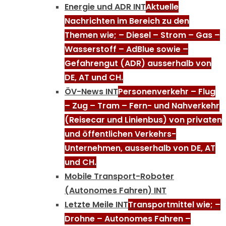
Energie und ADR INT
Aktuelle
Nachrichten im Bereich zu den
Themen wie; – Diesel – Strom – Gas –
Wasserstoff – AdBlue sowie –
Gefahrengut (ADR) ausserhalb von
DE, AT und CH.
ÖV-News INT
Personenverkehr – Flug
– Zug – Tram – Fern- und Nahverkehr
(Reisecar und Linienbus) von privaten
und öffentlichen Verkehrs-
Unternehmen, ausserhalb von DE, AT
und CH.
Mobile Transport-Roboter
(Autonomes Fahren) INT
Letzte Meile INT
Transportmittel wie; –
Drohne – Autonomes Fahren –