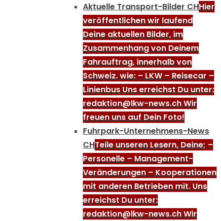
Aktuelle Transport-Bilder CH
Hier
veröffentlichen wir laufend
Deine aktuellen Bilder, im
Zusammenhang von Deinem
Fahrauftrag, innerhalb von
Schweiz. wie: – LKW – Reisecar –
Linienbus Uns erreichst Du unter:
redaktion@lkw-news.ch Wir
freuen uns auf Dein Foto!
Fuhrpark-Unternehmens-News
CH
Teile unseren Lesern, Deine; –
Personelle – Management-
Veränderungen – Kooperationen
mit anderen Betrieben mit. Uns
erreichst Du unter:
redaktion@lkw-news.ch Wir