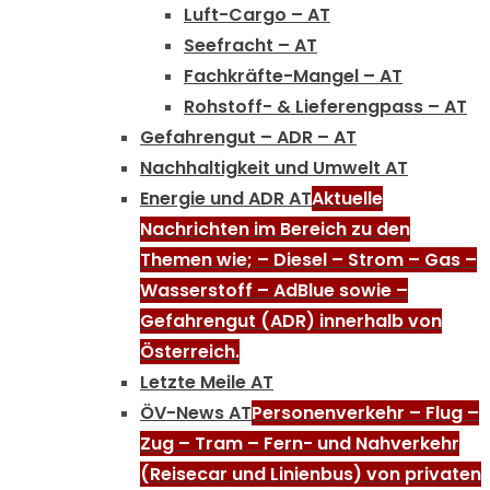
Luft-Cargo – AT
Seefracht – AT
Fachkräfte-Mangel – AT
Rohstoff- & Lieferengpass – AT
Gefahrengut – ADR – AT
Nachhaltigkeit und Umwelt AT
Energie und ADR AT
Aktuelle
Nachrichten im Bereich zu den
Themen wie; – Diesel – Strom – Gas –
Wasserstoff – AdBlue sowie –
Gefahrengut (ADR) innerhalb von
Österreich.
Letzte Meile AT
ÖV-News AT
Personenverkehr – Flug –
Zug – Tram – Fern- und Nahverkehr
(Reisecar und Linienbus) von privaten