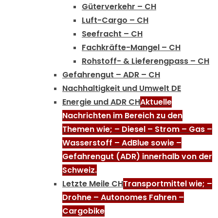
Güterverkehr – CH
Luft-Cargo – CH
Seefracht – CH
Fachkräfte-Mangel – CH
Rohstoff- & Lieferengpass – CH
Gefahrengut – ADR – CH
Nachhaltigkeit und Umwelt DE
Energie und ADR CH
Aktuelle
Nachrichten im Bereich zu den
Themen wie; – Diesel – Strom – Gas –
Wasserstoff – AdBlue sowie –
Gefahrengut (ADR) innerhalb von der
Schweiz.
Letzte Meile CH
Transportmittel wie; –
Drohne – Autonomes Fahren –
Cargobike