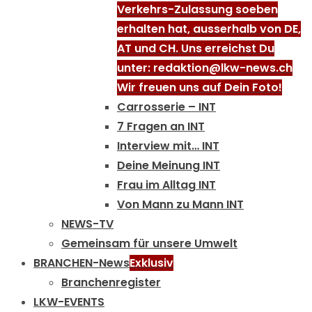
Verkehrs-Zulassung soeben
erhalten hat, ausserhalb von DE,
AT und CH. Uns erreichst Du
unter: redaktion@lkw-news.ch
Wir freuen uns auf Dein Foto!
Carrosserie – INT
7 Fragen an INT
Interview mit… INT
Deine Meinung INT
Frau im Alltag INT
Von Mann zu Mann INT
NEWS-TV
Gemeinsam für unsere Umwelt
BRANCHEN-News
Exklusiv
Branchenregister
LKW-EVENTS