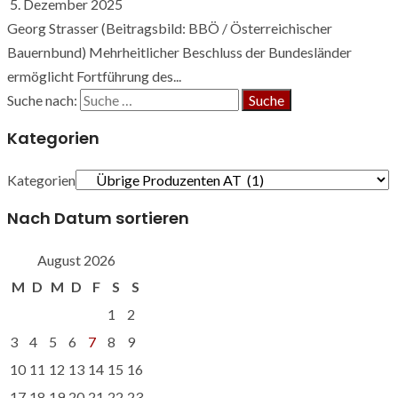
5. Dezember 2025
Georg Strasser (Beitragsbild: BBÖ / Österreichischer
Bauernbund) Mehrheitlicher Beschluss der Bundesländer
ermöglicht Fortführung des...
Suche nach:
Kategorien
Kategorien
Nach Datum sortieren
August 2026
M
D
M
D
F
S
S
1
2
3
4
5
6
7
8
9
10
11
12
13
14
15
16
17
18
19
20
21
22
23