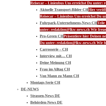
Reisecar – Linienbus Uns erreichst Du unter: 
Aktuelle Transport-Bilder CH
Hier veröf
Reisecar – Linienbus Uns erreichst Du u
Fuhrpark-Unternehmens-News CH
Teile
unter: redaktion@lkw-news.ch Wir freue
Pro-Green CH
Präsentiere hier Deinen n
Du unter: redaktion@lkw-news.ch Wir fr
Carrosserie – CH
Interview mit… CH
Deine Meinung CH
Frau im Alltag CH
Von Mann zu Mann CH
Montags-Serie CH
DE-NEWS
Strassen-News DE
Behörden-News DE