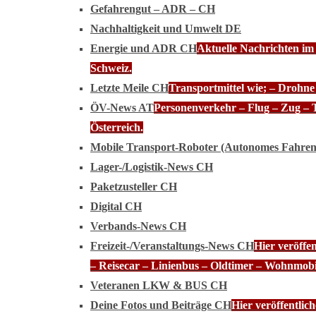
Gefahrengut – ADR – CH
Nachhaltigkeit und Umwelt DE
Energie und ADR CH
Aktuelle Nachrichten im
Schweiz.
Letzte Meile CH
Transportmittel wie; – Drohn
ÖV-News AT
Personenverkehr – Flug – Zug – 
Österreich.
Mobile Transport-Roboter (Autonomes Fahre
Lager-/Logistik-News CH
Paketzusteller CH
Digital CH
Verbands-News CH
Freizeit-/Veranstaltungs-News CH
Hier veröffe
– Reisecar – Linienbus – Oldtimer – Wohnmobi
Veteranen LKW & BUS CH
Deine Fotos und Beiträge CH
Hier veröffentli