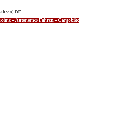
Fahren) DE
Drohne – Autonomes Fahren – Cargobike