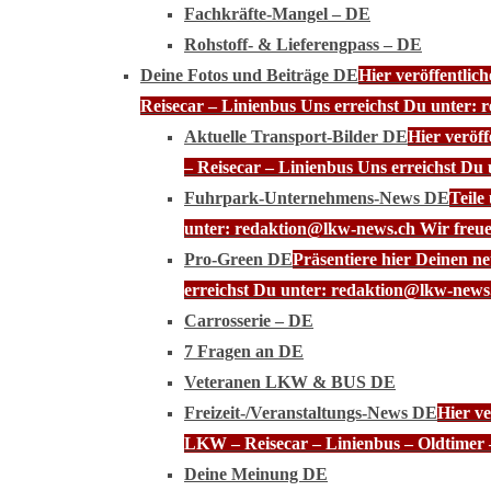
Fachkräfte-Mangel – DE
Rohstoff- & Lieferengpass – DE
Deine Fotos und Beiträge DE
Hier veröffentli
Reisecar – Linienbus Uns erreichst Du unter: 
Aktuelle Transport-Bilder DE
Hier veröf
– Reisecar – Linienbus Uns erreichst Du
Fuhrpark-Unternehmens-News DE
Teile
unter: redaktion@lkw-news.ch Wir freue
Pro-Green DE
Präsentiere hier Deinen n
erreichst Du unter: redaktion@lkw-news.
Carrosserie – DE
7 Fragen an DE
Veteranen LKW & BUS DE
Freizeit-/Veranstaltungs-News DE
Hier ve
LKW – Reisecar – Linienbus – Oldtimer 
Deine Meinung DE