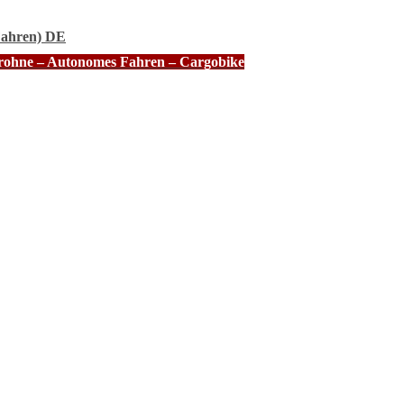
Fahren) DE
Drohne – Autonomes Fahren – Cargobike