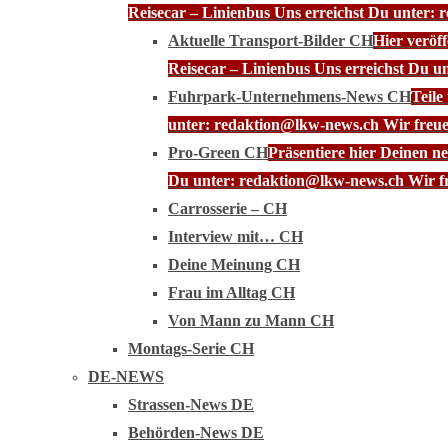
Reisecar – Linienbus Uns erreichst Du unter: 
Aktuelle Transport-Bilder CH
Hier veröf
Reisecar – Linienbus Uns erreichst Du u
Fuhrpark-Unternehmens-News CH
Teile
unter: redaktion@lkw-news.ch Wir freue
Pro-Green CH
Präsentiere hier Deinen n
Du unter: redaktion@lkw-news.ch Wir fr
Carrosserie – CH
Interview mit… CH
Deine Meinung CH
Frau im Alltag CH
Von Mann zu Mann CH
Montags-Serie CH
DE-NEWS
Strassen-News DE
Behörden-News DE