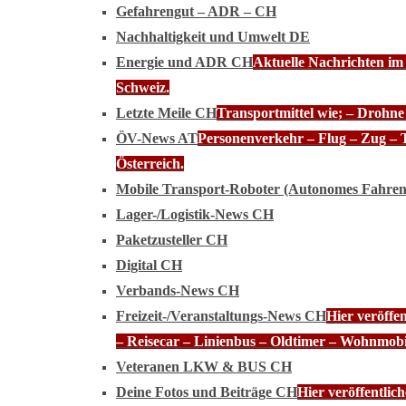
Gefahrengut – ADR – CH
Nachhaltigkeit und Umwelt DE
Energie und ADR CH
Aktuelle Nachrichten im
Schweiz.
Letzte Meile CH
Transportmittel wie; – Drohn
ÖV-News AT
Personenverkehr – Flug – Zug – 
Österreich.
Mobile Transport-Roboter (Autonomes Fahre
Lager-/Logistik-News CH
Paketzusteller CH
Digital CH
Verbands-News CH
Freizeit-/Veranstaltungs-News CH
Hier veröffe
– Reisecar – Linienbus – Oldtimer – Wohnmobi
Veteranen LKW & BUS CH
Deine Fotos und Beiträge CH
Hier veröffentli