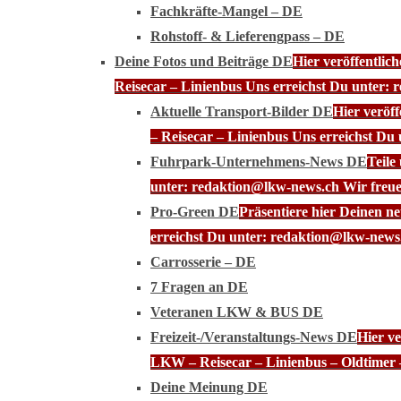
Fachkräfte-Mangel – DE
Rohstoff- & Lieferengpass – DE
Deine Fotos und Beiträge DE
Hier veröffentli
Reisecar – Linienbus Uns erreichst Du unter: 
Aktuelle Transport-Bilder DE
Hier veröf
– Reisecar – Linienbus Uns erreichst Du
Fuhrpark-Unternehmens-News DE
Teile
unter: redaktion@lkw-news.ch Wir freue
Pro-Green DE
Präsentiere hier Deinen n
erreichst Du unter: redaktion@lkw-news.
Carrosserie – DE
7 Fragen an DE
Veteranen LKW & BUS DE
Freizeit-/Veranstaltungs-News DE
Hier ve
LKW – Reisecar – Linienbus – Oldtimer 
Deine Meinung DE