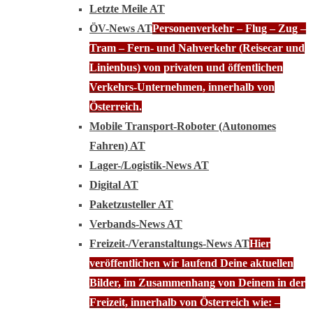
Letzte Meile AT
ÖV-News AT
Personenverkehr – Flug – Zug –
Tram – Fern- und Nahverkehr (Reisecar und
Linienbus) von privaten und öffentlichen
Verkehrs-Unternehmen, innerhalb von
Österreich.
Mobile Transport-Roboter (Autonomes
Fahren) AT
Lager-/Logistik-News AT
Digital AT
Paketzusteller AT
Verbands-News AT
Freizeit-/Veranstaltungs-News AT
Hier
veröffentlichen wir laufend Deine aktuellen
Bilder, im Zusammenhang von Deinem in der
Freizeit, innerhalb von Österreich wie: –