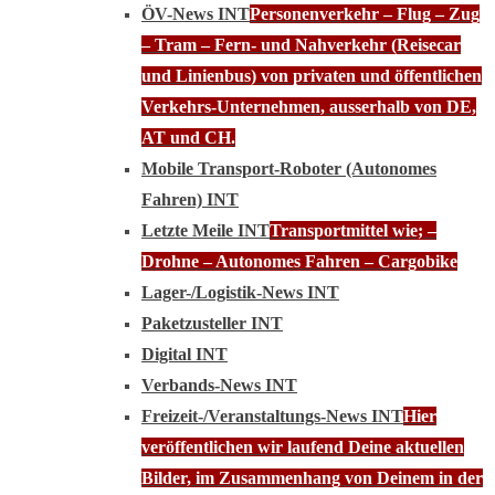
ÖV-News INT
Personenverkehr – Flug – Zug
– Tram – Fern- und Nahverkehr (Reisecar
und Linienbus) von privaten und öffentlichen
Verkehrs-Unternehmen, ausserhalb von DE,
AT und CH.
Mobile Transport-Roboter (Autonomes
Fahren) INT
Letzte Meile INT
Transportmittel wie; –
Drohne – Autonomes Fahren – Cargobike
Lager-/Logistik-News INT
Paketzusteller INT
Digital INT
Verbands-News INT
Freizeit-/Veranstaltungs-News INT
Hier
veröffentlichen wir laufend Deine aktuellen
Bilder, im Zusammenhang von Deinem in der