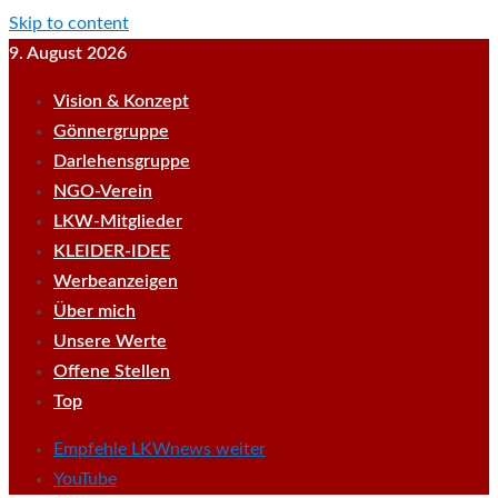
Skip to content
9. August 2026
Vision & Konzept
Gönnergruppe
Darlehensgruppe
NGO-Verein
LKW-Mitglieder
KLEIDER-IDEE
Werbeanzeigen
Über mich
Unsere Werte
Offene Stellen
Top
Empfehle LKWnews weiter
YouTube