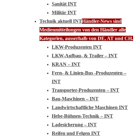
Sanität INT
Militär INT
Technik aktuell INT
Händler-News sind
Medienmitteilungen von den Händler alle
Kategorien, ausserhalb von DE, AT und CH.
LKW-Produzenten INT
LKW-Aufbau- & Trailer – INT
KRAN – INT
Fern- & Linien-Bus -Produzenten –
INT
Transporter-Produzenten – INT
Bau-Maschinen – INT
Landwirtschaftliche Maschinen INT
Hebe-Bühnen-Technik – INT
Ladesicherung – INT
Reifen und Felgen INT