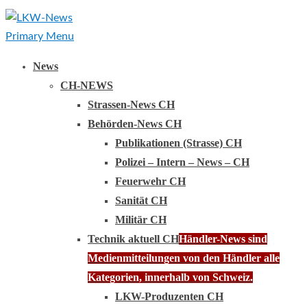
Primary Menu
News
CH-NEWS
Strassen-News CH
Behörden-News CH
Publikationen (Strasse) CH
Polizei – Intern – News – CH
Feuerwehr CH
Sanität CH
Militär CH
Technik aktuell CH
Händler-News sind
Medienmitteilungen von den Händler alle
Kategorien, innerhalb von Schweiz.
LKW-Produzenten CH