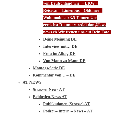
von Deutschland wie: – LKW –
Reisecar – Linienbus – Oldtimer –
Wohnmobil ab 3.5 Tonnen Uns
erreichst Du unter: redaktion@lkw-
news.ch Wir freuen uns auf Dein Foto!
Deine Meinung DE
Interview mit… DE
Frau im Alltag DE
Von Mann zu Mann DE
Montags-Serie DE
Kommentar von… – DE
AT-NEWS
Strassen-News AT
Behörden-News AT
Publikationen (Strasse) AT
Polizei – Intern – News – AT