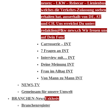
neuen; – LKW – Reisecar – Lienienbus
welches die Verkehrs-Zulassung soeben
erhalten hat, ausserhalb von DE, AT
und CH. Uns erreichst Du unter:
redaktion@lkw-news.ch Wir freuen uns
auf Dein Foto!
Carrosserie – INT
7 Fragen an INT
Interview mit… INT
Deine Meinung INT
Frau im Alltag INT
Von Mann zu Mann INT
NEWS-TV
Gemeinsam für unsere Umwelt
BRANCHEN-News
Exklusiv
Branchenregister