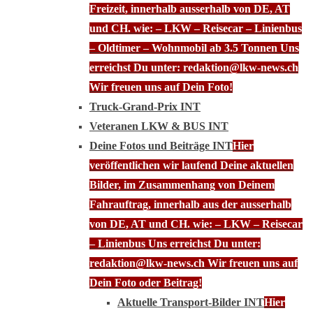
Freizeit, innerhalb ausserhalb von DE, AT
und CH. wie: – LKW – Reisecar – Linienbus
– Oldtimer – Wohnmobil ab 3.5 Tonnen Uns
erreichst Du unter: redaktion@lkw-news.ch
Wir freuen uns auf Dein Foto!
Truck-Grand-Prix INT
Veteranen LKW & BUS INT
Deine Fotos und Beiträge INT
Hier
veröffentlichen wir laufend Deine aktuellen
Bilder, im Zusammenhang von Deinem
Fahrauftrag, innerhalb aus der ausserhalb
von DE, AT und CH. wie: – LKW – Reisecar
– Linienbus Uns erreichst Du unter:
redaktion@lkw-news.ch Wir freuen uns auf
Dein Foto oder Beitrag!
Aktuelle Transport-Bilder INT
Hier