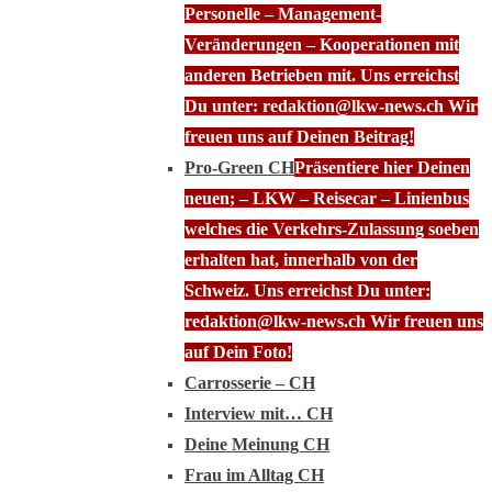
Personelle – Management-
Veränderungen – Kooperationen mit
anderen Betrieben mit. Uns erreichst
Du unter: redaktion@lkw-news.ch Wir
freuen uns auf Deinen Beitrag!
Pro-Green CH
Präsentiere hier Deinen
neuen; – LKW – Reisecar – Linienbus
welches die Verkehrs-Zulassung soeben
erhalten hat, innerhalb von der
Schweiz. Uns erreichst Du unter:
redaktion@lkw-news.ch Wir freuen uns
auf Dein Foto!
Carrosserie – CH
Interview mit… CH
Deine Meinung CH
Frau im Alltag CH