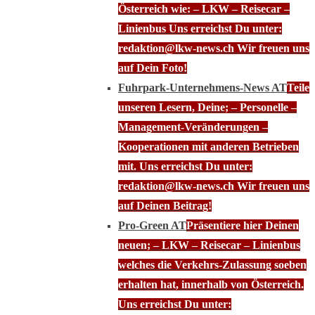
Österreich wie: – LKW – Reisecar –
Linienbus Uns erreichst Du unter:
redaktion@lkw-news.ch Wir freuen uns
auf Dein Foto!
Fuhrpark-Unternehmens-News AT
Teile
unseren Lesern, Deine; – Personelle –
Management-Veränderungen –
Kooperationen mit anderen Betrieben
mit. Uns erreichst Du unter:
redaktion@lkw-news.ch Wir freuen uns
auf Deinen Beitrag!
Pro-Green AT
Präsentiere hier Deinen
neuen; – LKW – Reisecar – Linienbus
welches die Verkehrs-Zulassung soeben
erhalten hat, innerhalb von Österreich.
Uns erreichst Du unter: