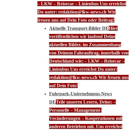
– LKW – Reisecar – Linienbus Uns erreichst
Du unter: redaktion@lkw-news.ch Wir
freuen uns auf Dein Foto oder Beitrag!
Aktuelle Transport-Bilder DE
Hier
veröffentlichen wir laufend Deine
aktuellen Bilder, im Zusammenhang
von Deinem Fahrauftrag, innerhalb von
Deutschland wie: – LKW – Reisecar –
Linienbus Uns erreichst Du unter:
redaktion@lkw-news.ch Wir freuen uns
auf Dein Foto!
Fuhrpark-Unternehmens-News
DE
Teile unseren Lesern, Deine; –
Personelle – Management-
Veränderungen – Kooperationen mit
anderen Betrieben mit. Uns erreichst