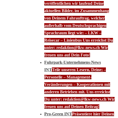
veröffentlichen wir laufend Deine
aktuellen Bilder, im Zusammenhang
von Deinem Fahrauftrag, welcher
außerhalb vom Deutschsprachigen
Sprachraum liegt wie: – LKW –
Reisecar – Linienbus Uns erreichst Du
unter: redaktion@lkw-news.ch Wir
freuen uns auf Dein Foto!
Fuhrpark-Unternehmens-News
INT
Teile unseren Lesern, Deine; –
Personelle – Management-
Veränderungen – Kooperationen mit
anderen Betrieben mit. Uns erreichst
Du unter: redaktion@lkw-news.ch Wir
freuen uns auf Deinen Beitrag!
Pro-Green INT
Präsentiere hier Deinen