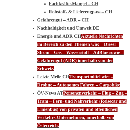
Fachkräfte-Mangel – CH
Rohstoff- & Lieferengpass – CH
Gefahrengut – ADR – CH
Nachhaltigkeit und Umwelt DE
Energie und ADR CH
Aktuelle Nachrichten
im Bereich zu den Themen wie; – Diesel –
Strom – Gas – Wasserstoff – AdBlue sowie –
Gefahrengut (ADR) innerhalb von der
Schweiz.
Letzte Meile CH
Transportmittel wie; –
Drohne – Autonomes Fahren – Cargobike
ÖV-News AT
Personenverkehr – Flug – Zug –
Tram – Fern- und Nahverkehr (Reisecar und
Linienbus) von privaten und öffentlichen
Verkehrs-Unternehmen, innerhalb von
Österreich.