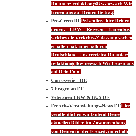
Du unter: redaktion@lkw-news.ch Wir
freuen uns auf Deinen Beitrag!
Pro-Green DE
Präsentiere hier Deinen
neuen; – LKW – Reisecar – Linienbus
welches die Verkehrs-Zulassung soeben
erhalten hat, innerhalb von
Deutschland. Uns erreichst Du unter:
redaktion@lkw-news.ch Wir freuen uns
auf Dein Foto!
Carrosserie – DE
7 Fragen an DE
Veteranen LKW & BUS DE
Freizeit-/Veranstaltungs-News DE
Hier
veröffentlichen wir laufend Deine
aktuellen Bilder, im Zusammenhang
von Deinem in der Freizeit, innerhalb