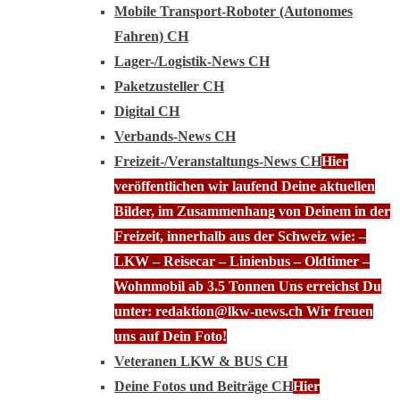
Mobile Transport-Roboter (Autonomes
Fahren) CH
Lager-/Logistik-News CH
Paketzusteller CH
Digital CH
Verbands-News CH
Freizeit-/Veranstaltungs-News CH
Hier
veröffentlichen wir laufend Deine aktuellen
Bilder, im Zusammenhang von Deinem in der
Freizeit, innerhalb aus der Schweiz wie: –
LKW – Reisecar – Linienbus – Oldtimer –
Wohnmobil ab 3.5 Tonnen Uns erreichst Du
unter: redaktion@lkw-news.ch Wir freuen
uns auf Dein Foto!
Veteranen LKW & BUS CH
Deine Fotos und Beiträge CH
Hier