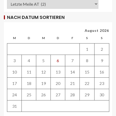
NACH DATUM SORTIEREN
REISECAR- UND LINIENBUS-PRODUZENTEN
DE
RDA-Projekt soll Lade- und
August 2026
Infrastrukturbedarf von elektrisch
betriebenen Reisebussen ermitteln
M
D
M
D
F
S
S
26
1
2
ÖV-NEWS CH
Tramhaltestelle «Bahnhofquai» wird
3
4
5
6
7
8
9
barrierefrei: Sanierungsarbeiten
starten Mitte Dezember
10
11
12
13
14
15
16
27
17
18
19
20
21
22
23
ÖV-NEWS CH
24
25
26
27
28
29
30
Fahrplan 2026: Angebotsausbau auf
diversen Linien
31
28