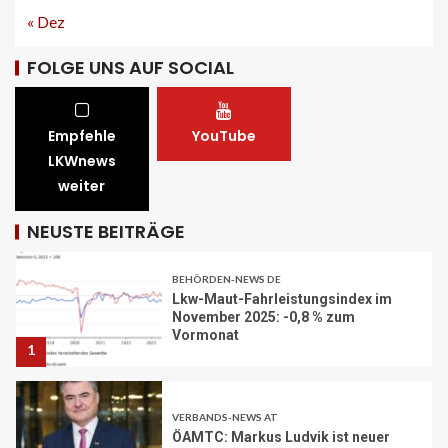
« Dez
STRASSEN-NEWS CH
A13 Landquart-Sarganserland:
FOLGE UNS AUF SOCIAL
Baustelle in Winterpause
29
Empfehle
YouTube
STRASSEN-NEWS CH
LKWnews
A1 Nordumfahrung Zürich: Sanierung
weiter
der 2. Röhre des Gubristtunnels
abgeschlossen
30
NEUSTE BEITRÄGE
BEHÖRDEN-NEWS DE
Lkw-Maut-Fahrleistungsindex im
November 2025: -0,8 % zum
Vormonat
1
VERBANDS-NEWS AT
ÖAMTC: Markus Ludvik ist neuer