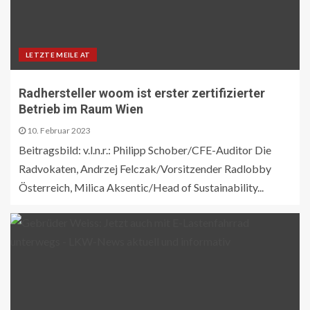
LETZTE MEILE AT
Radhersteller woom ist erster zertifizierter
Betrieb im Raum Wien
10. Februar 2023
Beitragsbild: v.l.n.r.: Philipp Schober/CFE-Auditor Die
Radvokaten, Andrzej Felczak/Vorsitzender Radlobby
Österreich, Milica Aksentic/Head of Sustainability...