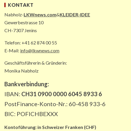
KONTAKT
Nabholz-
LKWnews.com
&
KLEIDER-IDEE
PAKETZUSTELLER INT
Gewerbestrasse 10
DHL: Die ungewöhnlichsten
Transporte 2025 – von Antilopen bis
CH-7307 Jenins
zu Kunstskulpturen
4
Telefon: +41 62 874 00 55
E-Mail:
info@lkwnews.com
STRASSEN-NEWS DE
Geschäftsführerin & Gründerin:
A2: Sperrung nach Lkw-Unfall legt
wichtigen Korridor lahm
Monika Nabholz
5
Bankverbindung:
IBAN:
CH31 0900 0000 6045 8933 6
PostFinance-Konto-Nr.: 60-458 933-6
BIC: POFICHBEXXX
Kontoführung:
in
Schweizer Franken (CHF)