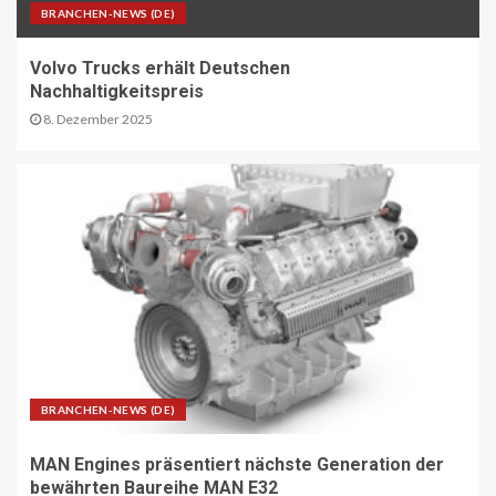
BRANCHEN-NEWS (DE)
ÖV-NEWS CH
Volvo Trucks erhält Deutschen
Tramhaltestelle «Bahnhofquai» wird
Nachhaltigkeitspreis
barrierefrei: Sanierungsarbeiten
starten Mitte Dezember
8. Dezember 2025
27
ÖV-NEWS CH
Fahrplan 2026: Angebotsausbau auf
diversen Linien
28
STRASSEN-NEWS CH
A13 Landquart-Sarganserland:
Baustelle in Winterpause
BRANCHEN-NEWS (DE)
29
MAN Engines präsentiert nächste Generation der
STRASSEN-NEWS CH
bewährten Baureihe MAN E32