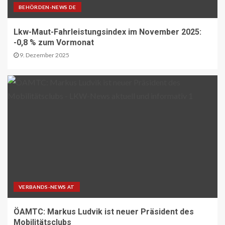
BEHÖRDEN-NEWS DE
DIGITAL DE
Lkw-Maut-Fahrleistungsindex im November 2025:
Repräsentative Studie vom Vodafone
Institut
-0,8 % zum Vormonat
13
9. Dezember 2025
PAKETZUSTELLER DE
Sonderbriefmarke würdigt
„Stolpersteine“-Initiative zum
Gedenken an NS-Opfer
14
STRASSEN-NEWS CH
A9 Südumfahrung Visp: Sperrung
Eyholztunnel in Fahrtrichtung Brig
15
VERBANDS-NEWS AT
ÖAMTC: Markus Ludvik ist neuer Präsident des
Mobilitätsclubs
BRANCHEN-NEWS (DE)