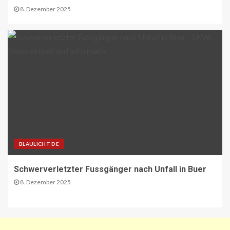
A1 Nordumfahrung Zürich: Sanierung
8. Dezember 2025
der 2. Röhre des Gubristtunnels
abgeschlossen
30
BEHÖRDEN-NEWS DE
Lkw-Maut-Fahrleistungsindex im
November 2025: -0,8 % zum
Vormonat
1
VERBANDS-NEWS AT
ÖAMTC: Markus Ludvik ist neuer
BLAULICHT DE
Präsident des Mobilitätsclubs
2
Schwerverletzter Fussgänger nach Unfall in Buer
8. Dezember 2025
ÖV-NEWS CH
Neue Billettautomaten mit
Informationen in Echtzeit
3