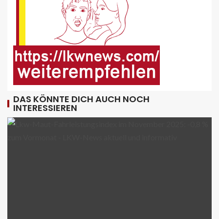
Berufsverkehr lahm
9
FUHRPARK-UNTERNEHMENS-NEWS DE
Sattelauflieger im Kundeneinsatz
beim Bau mobiler Strassen
10
DAS KÖNNTE DICH AUCH NOCH
INTERESSIEREN
PUBLIKATIONEN (STRASSE) DE
„Alles im Tacho?!“ macht Lenk- und
Ruhezeiten begreifbar
11
KRAN - DE
Hagedorn wächst mit Hüffermann-
Erwerb und stärkt seine Schwerlast-
und Kranlogistik
12