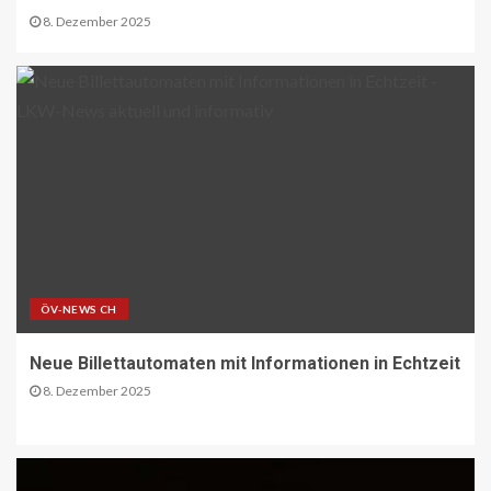
CO2 nur im Sprudelwasser
8. Dezember 2025
16
NACHHALTIGKEIT UND UMWELT DE
Entwaldungsverordnung:
Baugewerbe begrüsst EU-Einigung
17
PAKETZUSTELLER DE
Deutsche Post erweitert
Serviceangebot in Partnerfilialen:
Kooperation mit Western Union
ÖV-NEWS CH
ermöglicht weltweite Geldtransfers
18
Neue Billettautomaten mit Informationen in Echtzeit
8. Dezember 2025
LETZTE MEILE DE
PAKETZUSTELLER DE
DHL startet Aufbau eigener E-LKW-
Ladeparks an seinen deutschen
Paketzentren
19