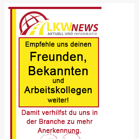
BRANCHEN-NEWS (DE)
Volvo Trucks erhält Deutschen
Nachhaltigkeitspreis
6
BRANCHEN-NEWS (DE)
MAN Engines präsentiert nächste
Generation der bewährten Baureihe
MAN E32
7
BLAULICHT DE
Schwerverletzter Fussgänger nach
Unfall in Buer
8
BLAULICHT DE
Offenburg, A5 – Zwei Unfälle legen