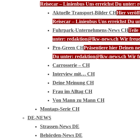
Reisecar – Linienbus Uns erreichst Du unter: 
Aktuelle Transport-Bilder CH
Hier veröf
Reisecar – Linienbus Uns erreichst Du u
Fuhrpark-Unternehmens-News CH
Teile
unter: redaktion@lkw-news.ch Wir freue
Pro-Green CH
Präsentiere hier Deinen n
Du unter: redaktion@lkw-news.ch Wir fr
Carrosserie – CH
Interview mit… CH
Deine Meinung CH
Frau im Alltag CH
Von Mann zu Mann CH
Montags-Serie CH
DE-NEWS
Strassen-News DE
Behörden-News DE