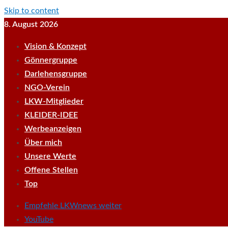
Skip to content
8. August 2026
Vision & Konzept
Gönnergruppe
Darlehensgruppe
NGO-Verein
LKW-Mitglieder
KLEIDER-IDEE
Werbeanzeigen
Über mich
Unsere Werte
Offene Stellen
Top
Empfehle LKWnews weiter
YouTube