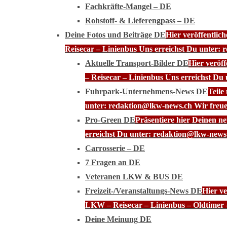
Fachkräfte-Mangel – DE
Rohstoff- & Lieferengpass – DE
Deine Fotos und Beiträge DE
Hier veröffentli
Reisecar – Linienbus Uns erreichst Du unter: 
Aktuelle Transport-Bilder DE
Hier veröf
– Reisecar – Linienbus Uns erreichst Du
Fuhrpark-Unternehmens-News DE
Teile
unter: redaktion@lkw-news.ch Wir freue
Pro-Green DE
Präsentiere hier Deinen n
erreichst Du unter: redaktion@lkw-news.
Carrosserie – DE
7 Fragen an DE
Veteranen LKW & BUS DE
Freizeit-/Veranstaltungs-News DE
Hier ve
LKW – Reisecar – Linienbus – Oldtimer 
Deine Meinung DE