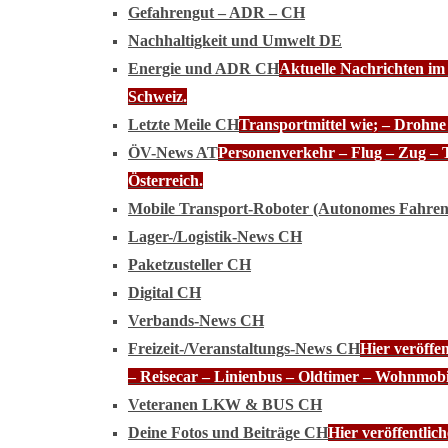
Gefahrengut – ADR – CH
Nachhaltigkeit und Umwelt DE
Energie und ADR CH
Aktuelle Nachrichten im
Schweiz.
Letzte Meile CH
Transportmittel wie; – Drohn
ÖV-News AT
Personenverkehr – Flug – Zug – 
Österreich.
Mobile Transport-Roboter (Autonomes Fahre
Lager-/Logistik-News CH
Paketzusteller CH
Digital CH
Verbands-News CH
Freizeit-/Veranstaltungs-News CH
Hier veröffe
– Reisecar – Linienbus – Oldtimer – Wohnmobi
Veteranen LKW & BUS CH
Deine Fotos und Beiträge CH
Hier veröffentli