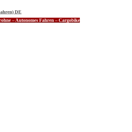
Fahren) DE
Drohne – Autonomes Fahren – Cargobike