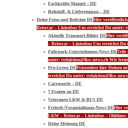
Fachkräfte-Mangel – DE
Rohstoff- & Lieferengpass – DE
Deine Fotos und Beiträge DE
Hier veröffentli
Reisecar – Linienbus Uns erreichst Du unter: 
Aktuelle Transport-Bilder DE
Hier veröf
– Reisecar – Linienbus Uns erreichst Du
Fuhrpark-Unternehmens-News DE
Teile
unter: redaktion@lkw-news.ch Wir freue
Pro-Green DE
Präsentiere hier Deinen n
erreichst Du unter: redaktion@lkw-news.
Carrosserie – DE
7 Fragen an DE
Veteranen LKW & BUS DE
Freizeit-/Veranstaltungs-News DE
Hier ve
LKW – Reisecar – Linienbus – Oldtimer 
Deine Meinung DE