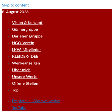
Skip to content
8. August 2026
Vision & Konzept
Gönnergruppe
Darlehensgruppe
NGO-Verein
LKW-Mitglieder
KLEIDER-IDEE
Werbeanzeigen
Über mich
Unsere Werte
Offene Stellen
Top
Empfehle LKWnews weiter
YouTube