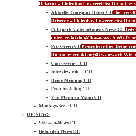
Reisecar – Linienbus Uns erreichst Du unter: 
Aktuelle Transport-Bilder CH
Hier veröf
Reisecar – Linienbus Uns erreichst Du u
Fuhrpark-Unternehmens-News CH
Teile
unter: redaktion@lkw-news.ch Wir freue
Pro-Green CH
Präsentiere hier Deinen n
Du unter: redaktion@lkw-news.ch Wir fr
Carrosserie – CH
Interview mit… CH
Deine Meinung CH
Frau im Alltag CH
Von Mann zu Mann CH
Montags-Serie CH
DE-NEWS
Strassen-News DE
Behörden-News DE