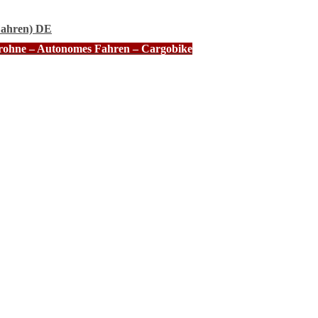
Fahren) DE
Drohne – Autonomes Fahren – Cargobike