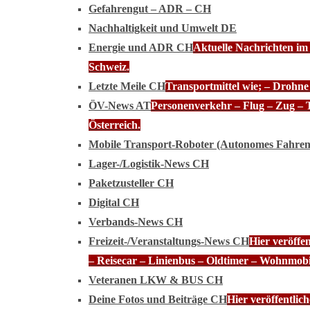
Gefahrengut – ADR – CH
Nachhaltigkeit und Umwelt DE
Energie und ADR CH
Aktuelle Nachrichten im
Schweiz.
Letzte Meile CH
Transportmittel wie; – Drohn
ÖV-News AT
Personenverkehr – Flug – Zug – 
Österreich.
Mobile Transport-Roboter (Autonomes Fahre
Lager-/Logistik-News CH
Paketzusteller CH
Digital CH
Verbands-News CH
Freizeit-/Veranstaltungs-News CH
Hier veröffe
– Reisecar – Linienbus – Oldtimer – Wohnmobi
Veteranen LKW & BUS CH
Deine Fotos und Beiträge CH
Hier veröffentli