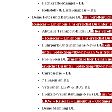
Fachkräfte-Mangel – DE
Rohstoff- & Lieferengpass – DE
Deine Fotos und Beiträge DE
Hier veröffentli
Reisecar – Linienbus Uns erreichst Du unter: 
Aktuelle Transport-Bilder DE
Hier veröf
– Reisecar – Linienbus Uns erreichst Du
Fuhrpark-Unternehmens-News DE
Teile
unter: redaktion@lkw-news.ch Wir freue
Pro-Green DE
Präsentiere hier Deinen n
erreichst Du unter: redaktion@lkw-news.
Carrosserie – DE
7 Fragen an DE
Veteranen LKW & BUS DE
Freizeit-/Veranstaltungs-News DE
Hier ve
LKW – Reisecar – Linienbus – Oldtimer 
Deine Meinung DE