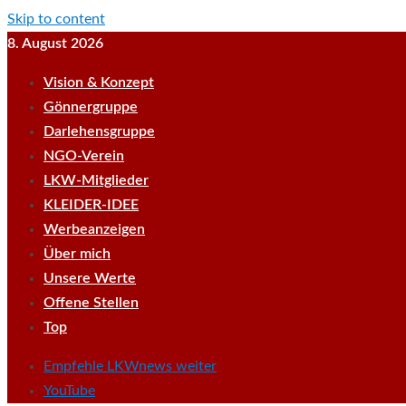
Skip to content
8. August 2026
Vision & Konzept
Gönnergruppe
Darlehensgruppe
NGO-Verein
LKW-Mitglieder
KLEIDER-IDEE
Werbeanzeigen
Über mich
Unsere Werte
Offene Stellen
Top
Empfehle LKWnews weiter
YouTube