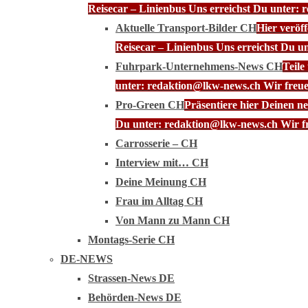
Reisecar – Linienbus Uns erreichst Du unter: 
Aktuelle Transport-Bilder CH
Hier veröf
Reisecar – Linienbus Uns erreichst Du u
Fuhrpark-Unternehmens-News CH
Teile
unter: redaktion@lkw-news.ch Wir freue
Pro-Green CH
Präsentiere hier Deinen n
Du unter: redaktion@lkw-news.ch Wir fr
Carrosserie – CH
Interview mit… CH
Deine Meinung CH
Frau im Alltag CH
Von Mann zu Mann CH
Montags-Serie CH
DE-NEWS
Strassen-News DE
Behörden-News DE