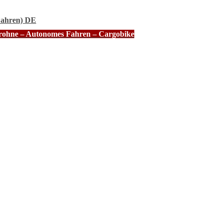
Fahren) DE
Drohne – Autonomes Fahren – Cargobike