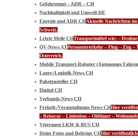
Gefahrengut – ADR – CH
Nachhaltigkeit und Umwelt DE
Energie und ADR CH
Aktuelle Nachrichten im
Schweiz.
Letzte Meile CH
Transportmittel wie; – Drohn
ÖV-News AT
Personenverkehr – Flug – Zug – 
Österreich.
Mobile Transport-Roboter (Autonomes Fahre
Lager-/Logistik-News CH
Paketzusteller CH
Digital CH
Verbands-News CH
Freizeit-/Veranstaltungs-News CH
Hier veröffe
– Reisecar – Linienbus – Oldtimer – Wohnmobi
Veteranen LKW & BUS CH
Deine Fotos und Beiträge CH
Hier veröffentli