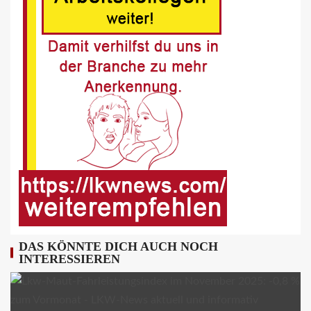
BLAULICHT DE
Offenburg, A5 – Zwei Unfälle legen
Berufsverkehr lahm
9
FUHRPARK-UNTERNEHMENS-NEWS DE
Sattelauflieger im Kundeneinsatz
beim Bau mobiler Strassen
10
PUBLIKATIONEN (STRASSE) DE
„Alles im Tacho?!“ macht Lenk- und
Ruhezeiten begreifbar
11
DAS KÖNNTE DICH AUCH NOCH
INTERESSIEREN
KRAN - DE
Hagedorn wächst mit Hüffermann-
Erwerb und stärkt seine Schwerlast-
und Kranlogistik