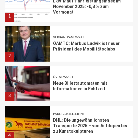
VERBANDS-NEWS AT
ÖAMTC: Markus Ludvik ist neuer
Präsident des Mobilitätsclubs
2
ÖV-NEWS CH
Neue Billettautomaten mit
Informationen in Echtzeit
3
PAKETZUSTELLER INT
DHL: Die ungewöhnlichsten
Transporte 2025 – von Antilopen bis
zu Kunstskulpturen
4
STRASSEN-NEWS DE
A2: Sperrung nach Lkw-Unfall legt
wichtigen Korridor lahm