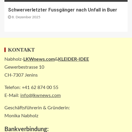
Informationen in Echtzeit
Schwerverletzter Fussgänger nach Unfall in Buer
3
8. Dezember 2025
PAKETZUSTELLER INT
DHL: Die ungewöhnlichsten
Transporte 2025 – von Antilopen bis
zu Kunstskulpturen
4
KONTAKT
Nabholz-
LKWnews.com
&
KLEIDER-IDEE
Gewerbestrasse 10
STRASSEN-NEWS DE
A2: Sperrung nach Lkw-Unfall legt
CH-7307 Jenins
wichtigen Korridor lahm
5
Telefon: +41 62 874 00 55
E-Mail:
info@lkwnews.com
Geschäftsführerin & Gründerin:
Monika Nabholz
Bankverbindung: