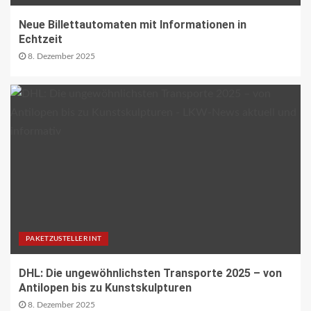
Paketzentren
19
Neue Billettautomaten mit Informationen in
Echtzeit
8. Dezember 2025
BLAULICHT DE
TECHNIK AKTUELL
Mannheim: Lkw in Vollbrand
20
BLAULICHT DE
Strassenverkehrsgefährdung auf der
B51
21
PAKETZUSTELLER INT
ÖV-NEWS INT
Nachtzüge der neuen Generation
bringen mehr Komfort für Reisende
DHL: Die ungewöhnlichsten Transporte 2025 – von
22
Antilopen bis zu Kunstskulpturen
8. Dezember 2025