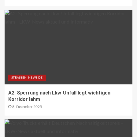
ÜBRIGE PRODUZENTEN AT
Langfristige Absicherung des
landwirtschaftlichen
Versicherungssystems gelungen
23
BEHÖRDEN-NEWS DE
Bund zieht Fazit zur
Bundesfernstrassen-Reform
24
STRASSEN-NEWS DE
NACHHALTIGKEIT UND UMWELT DE
Wo Strassen aufblühen: Zehn
A2: Sperrung nach Lkw-Unfall legt wichtigen
Kommunen zeigen, wie Wandel
Korridor lahm
gelingt
25
8. Dezember 2025
REISECAR- UND LINIENBUS-PRODUZENTEN DE
RDA-Projekt soll Lade- und
Infrastrukturbedarf von elektrisch