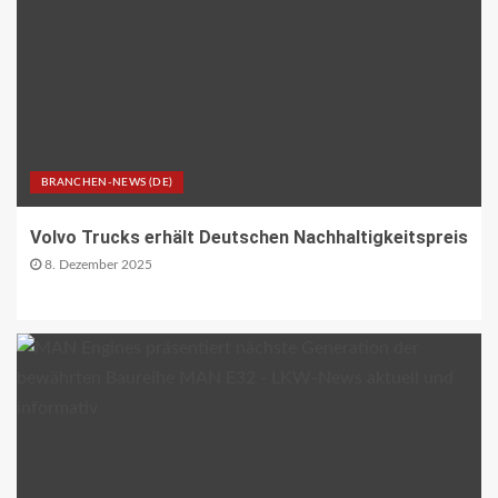
betriebenen Reisebussen ermitteln
26
ÖV-NEWS CH
Tramhaltestelle «Bahnhofquai» wird
barrierefrei: Sanierungsarbeiten
starten Mitte Dezember
27
BRANCHEN-NEWS (DE)
Volvo Trucks erhält Deutschen Nachhaltigkeitspreis
ÖV-NEWS CH
8. Dezember 2025
Fahrplan 2026: Angebotsausbau auf
diversen Linien
28
STRASSEN-NEWS CH
A13 Landquart-Sarganserland:
Baustelle in Winterpause
29