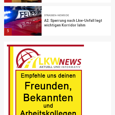
5
BRANCHEN-NEWS (DE)
Volvo Trucks erhält Deutschen
Nachhaltigkeitspreis
6
BRANCHEN-NEWS (DE)
MAN Engines präsentiert nächste
Generation der bewährten Baureihe
MAN E32
7
BLAULICHT DE
Schwerverletzter Fussgänger nach
Unfall in Buer
8