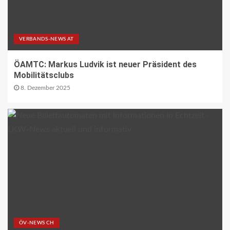
BRANCHEN-NEWS (DE)
CO2 nur im Sprudelwasser
VERBANDS-NEWS AT
16
ÖAMTC: Markus Ludvik ist neuer Präsident des
Mobilitätsclubs
NACHHALTIGKEIT UND UMWELT DE
Entwaldungsverordnung:
8. Dezember 2025
Baugewerbe begrüsst EU-Einigung
17
PAKETZUSTELLER DE
Deutsche Post erweitert
Serviceangebot in Partnerfilialen:
Kooperation mit Western Union
ermöglicht weltweite Geldtransfers
18
LETZTE MEILE DE
PAKETZUSTELLER DE
DHL startet Aufbau eigener E-LKW-
Ladeparks an seinen deutschen
ÖV-NEWS CH