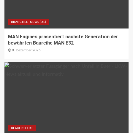
STRASSEN-NEWS CH
A1 Nordumfahrung Zürich: Sanierung
der 2. Röhre des Gubristtunnels
BRANCHEN-NEWS (DE)
abgeschlossen
30
MAN Engines präsentiert nächste Generation der
bewährten Baureihe MAN E32
BEHÖRDEN-NEWS DE
8. Dezember 2025
Lkw-Maut-Fahrleistungsindex im
November 2025: -0,8 % zum
Vormonat
1
VERBANDS-NEWS AT
ÖAMTC: Markus Ludvik ist neuer
Präsident des Mobilitätsclubs
2
ÖV-NEWS CH
BLAULICHT DE
Neue Billettautomaten mit