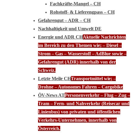
Fachkräfte-Mangel – CH
Rohstoff- & Lieferengpass – CH
Gefahrengut – ADR – CH
Nachhaltigkeit und Umwelt DE
Energie und ADR CH
Aktuelle Nachrichten
im Bereich zu den Themen wie; – Diesel –
Strom – Gas – Wasserstoff – AdBlue sowie –
Gefahrengut (ADR) innerhalb von der
Schweiz.
Letzte Meile CH
Transportmittel wie; –
Drohne – Autonomes Fahren – Cargobike
ÖV-News AT
Personenverkehr – Flug – Zug –
Tram – Fern- und Nahverkehr (Reisecar und
Linienbus) von privaten und öffentlichen
Verkehrs-Unternehmen, innerhalb von
Österreich.