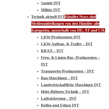
Sanität INT
Militär INT
Technik aktuell INT
Händler-News sind
Medienmitteilungen von den Händler alle
Kategorien, ausserhalb von DE, AT und CH.
LKW-Produzenten INT
LKW-Aufbau- & Trailer – INT
KRAN – INT
Fern- & Linien-Bus -Produzenten –
INT
Transporter-Produzenten – INT
Bau-Maschinen – INT
Landwirtschaftliche Maschinen INT
Hebe-Bühnen-Technik – INT
Ladesicherung – INT
Reifen und Felgen INT