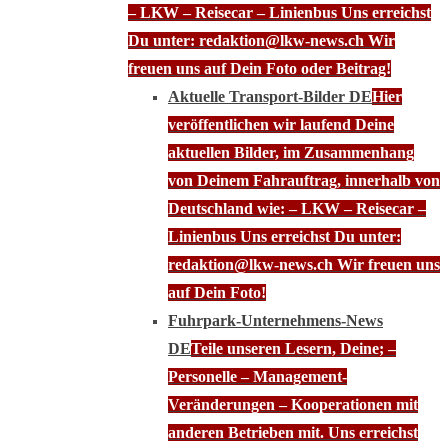
– LKW – Reisecar – Linienbus Uns erreichst
Du unter: redaktion@lkw-news.ch Wir
freuen uns auf Dein Foto oder Beitrag!
Aktuelle Transport-Bilder DE
Hier
veröffentlichen wir laufend Deine
aktuellen Bilder, im Zusammenhang
von Deinem Fahrauftrag, innerhalb von
Deutschland wie: – LKW – Reisecar –
Linienbus Uns erreichst Du unter:
redaktion@lkw-news.ch Wir freuen uns
auf Dein Foto!
Fuhrpark-Unternehmens-News
DE
Teile unseren Lesern, Deine; –
Personelle – Management-
Veränderungen – Kooperationen mit
anderen Betrieben mit. Uns erreichst