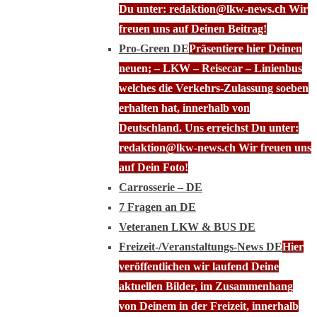
Du unter: redaktion@lkw-news.ch Wir
freuen uns auf Deinen Beitrag!
Pro-Green DE
Präsentiere hier Deinen
neuen; – LKW – Reisecar – Linienbus
welches die Verkehrs-Zulassung soeben
erhalten hat, innerhalb von
Deutschland. Uns erreichst Du unter:
redaktion@lkw-news.ch Wir freuen uns
auf Dein Foto!
Carrosserie – DE
7 Fragen an DE
Veteranen LKW & BUS DE
Freizeit-/Veranstaltungs-News DE
Hier
veröffentlichen wir laufend Deine
aktuellen Bilder, im Zusammenhang
von Deinem in der Freizeit, innerhalb