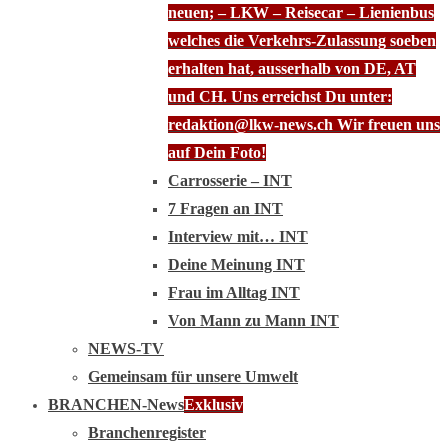
neuen; – LKW – Reisecar – Lienienbus
welches die Verkehrs-Zulassung soeben
erhalten hat, ausserhalb von DE, AT
und CH. Uns erreichst Du unter:
redaktion@lkw-news.ch Wir freuen uns
auf Dein Foto!
Carrosserie – INT
7 Fragen an INT
Interview mit… INT
Deine Meinung INT
Frau im Alltag INT
Von Mann zu Mann INT
NEWS-TV
Gemeinsam für unsere Umwelt
BRANCHEN-News
Exklusiv
Branchenregister