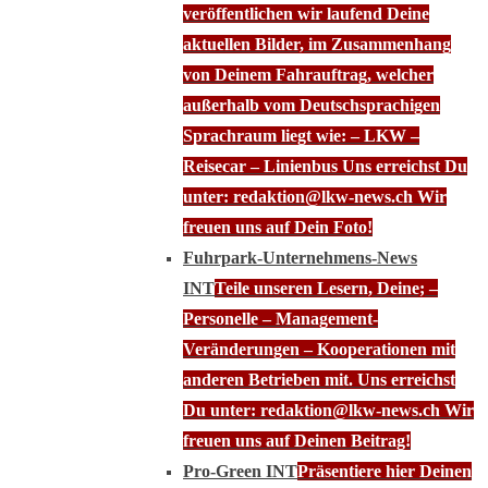
veröffentlichen wir laufend Deine
aktuellen Bilder, im Zusammenhang
von Deinem Fahrauftrag, welcher
außerhalb vom Deutschsprachigen
Sprachraum liegt wie: – LKW –
Reisecar – Linienbus Uns erreichst Du
unter: redaktion@lkw-news.ch Wir
freuen uns auf Dein Foto!
Fuhrpark-Unternehmens-News
INT
Teile unseren Lesern, Deine; –
Personelle – Management-
Veränderungen – Kooperationen mit
anderen Betrieben mit. Uns erreichst
Du unter: redaktion@lkw-news.ch Wir
freuen uns auf Deinen Beitrag!
Pro-Green INT
Präsentiere hier Deinen