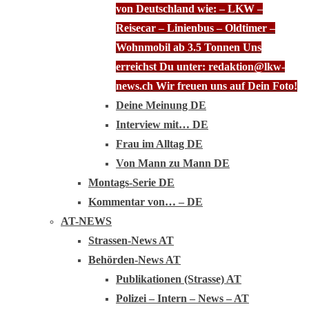
von Deutschland wie: – LKW –
Reisecar – Linienbus – Oldtimer –
Wohnmobil ab 3.5 Tonnen Uns
erreichst Du unter: redaktion@lkw-
news.ch Wir freuen uns auf Dein Foto!
Deine Meinung DE
Interview mit… DE
Frau im Alltag DE
Von Mann zu Mann DE
Montags-Serie DE
Kommentar von… – DE
AT-NEWS
Strassen-News AT
Behörden-News AT
Publikationen (Strasse) AT
Polizei – Intern – News – AT