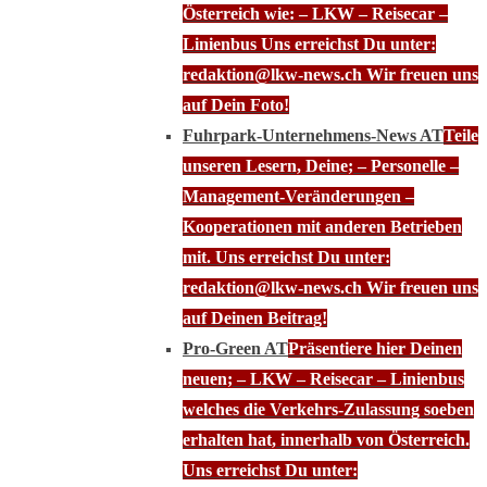
Österreich wie: – LKW – Reisecar –
Linienbus Uns erreichst Du unter:
redaktion@lkw-news.ch Wir freuen uns
auf Dein Foto!
Fuhrpark-Unternehmens-News AT
Teile
unseren Lesern, Deine; – Personelle –
Management-Veränderungen –
Kooperationen mit anderen Betrieben
mit. Uns erreichst Du unter:
redaktion@lkw-news.ch Wir freuen uns
auf Deinen Beitrag!
Pro-Green AT
Präsentiere hier Deinen
neuen; – LKW – Reisecar – Linienbus
welches die Verkehrs-Zulassung soeben
erhalten hat, innerhalb von Österreich.
Uns erreichst Du unter: