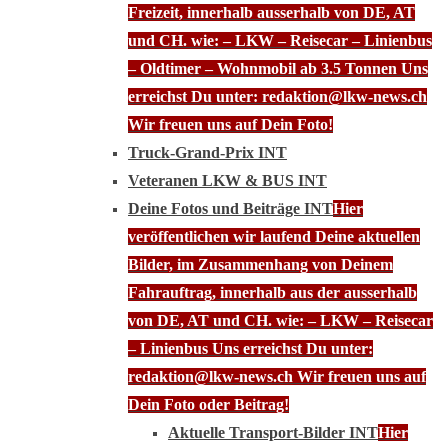
Freizeit, innerhalb ausserhalb von DE, AT
und CH. wie: – LKW – Reisecar – Linienbus
– Oldtimer – Wohnmobil ab 3.5 Tonnen Uns
erreichst Du unter: redaktion@lkw-news.ch
Wir freuen uns auf Dein Foto!
Truck-Grand-Prix INT
Veteranen LKW & BUS INT
Deine Fotos und Beiträge INT
Hier
veröffentlichen wir laufend Deine aktuellen
Bilder, im Zusammenhang von Deinem
Fahrauftrag, innerhalb aus der ausserhalb
von DE, AT und CH. wie: – LKW – Reisecar
– Linienbus Uns erreichst Du unter:
redaktion@lkw-news.ch Wir freuen uns auf
Dein Foto oder Beitrag!
Aktuelle Transport-Bilder INT
Hier