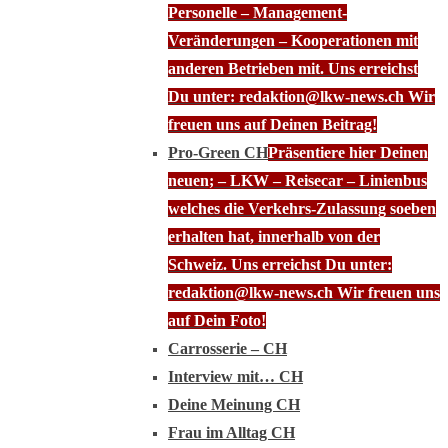
Personelle – Management-
Veränderungen – Kooperationen mit
anderen Betrieben mit. Uns erreichst
Du unter: redaktion@lkw-news.ch Wir
freuen uns auf Deinen Beitrag!
Pro-Green CH
Präsentiere hier Deinen
neuen; – LKW – Reisecar – Linienbus
welches die Verkehrs-Zulassung soeben
erhalten hat, innerhalb von der
Schweiz. Uns erreichst Du unter:
redaktion@lkw-news.ch Wir freuen uns
auf Dein Foto!
Carrosserie – CH
Interview mit… CH
Deine Meinung CH
Frau im Alltag CH