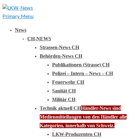
Primary Menu
News
CH-NEWS
Strassen-News CH
Behörden-News CH
Publikationen (Strasse) CH
Polizei – Intern – News – CH
Feuerwehr CH
Sanität CH
Militär CH
Technik aktuell CH
Händler-News sind
Medienmitteilungen von den Händler alle
Kategorien, innerhalb von Schweiz.
LKW-Produzenten CH