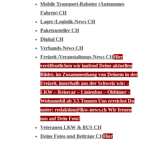
Mobile Transport-Roboter (Autonomes
Fahren) CH
Lager-/Logistik-News CH
Paketzusteller CH
Digital CH
Verbands-News CH
Freizeit-/Veranstaltungs-News CH
Hier
veröffentlichen wir laufend Deine aktuellen
Bilder, im Zusammenhang von Deinem in der
Freizeit, innerhalb aus der Schweiz wie: –
LKW – Reisecar – Linienbus – Oldtimer –
Wohnmobil ab 3.5 Tonnen Uns erreichst Du
unter: redaktion@lkw-news.ch Wir freuen
uns auf Dein Foto!
Veteranen LKW & BUS CH
Deine Fotos und Beiträge CH
Hier