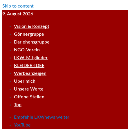
Skip to content
9. August 2026
Vision & Konzept
Gönnergruppe
Darlehensgruppe
NGO-Verein
LKW-Mitglieder
KLEIDER-IDEE
Werbeanzeigen
Über mich
Unsere Werte
Offene Stellen
Top
Empfehle LKWnews weiter
YouTube