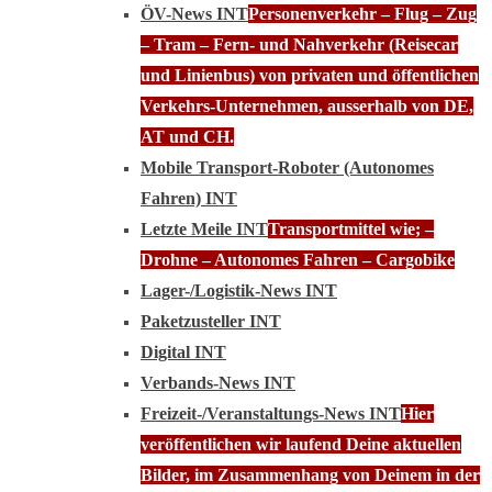
ÖV-News INT
Personenverkehr – Flug – Zug
– Tram – Fern- und Nahverkehr (Reisecar
und Linienbus) von privaten und öffentlichen
Verkehrs-Unternehmen, ausserhalb von DE,
AT und CH.
Mobile Transport-Roboter (Autonomes
Fahren) INT
Letzte Meile INT
Transportmittel wie; –
Drohne – Autonomes Fahren – Cargobike
Lager-/Logistik-News INT
Paketzusteller INT
Digital INT
Verbands-News INT
Freizeit-/Veranstaltungs-News INT
Hier
veröffentlichen wir laufend Deine aktuellen
Bilder, im Zusammenhang von Deinem in der