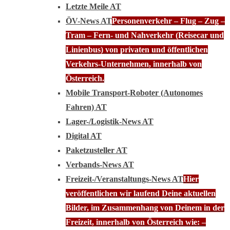
Letzte Meile AT
ÖV-News AT
Personenverkehr – Flug – Zug –
Tram – Fern- und Nahverkehr (Reisecar und
Linienbus) von privaten und öffentlichen
Verkehrs-Unternehmen, innerhalb von
Österreich.
Mobile Transport-Roboter (Autonomes
Fahren) AT
Lager-/Logistik-News AT
Digital AT
Paketzusteller AT
Verbands-News AT
Freizeit-/Veranstaltungs-News AT
Hier
veröffentlichen wir laufend Deine aktuellen
Bilder, im Zusammenhang von Deinem in der
Freizeit, innerhalb von Österreich wie: –