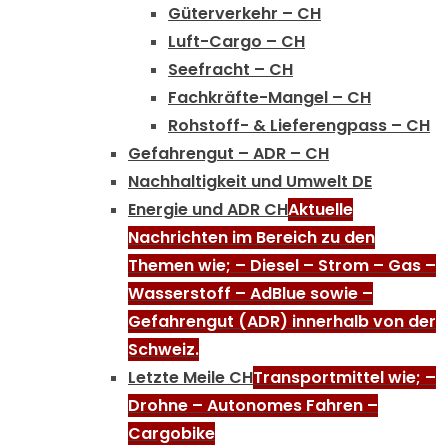
Güterverkehr – CH
Luft-Cargo – CH
Seefracht – CH
Fachkräfte-Mangel – CH
Rohstoff- & Lieferengpass – CH
Gefahrengut – ADR – CH
Nachhaltigkeit und Umwelt DE
Energie und ADR CH
Aktuelle
Nachrichten im Bereich zu den
Themen wie; – Diesel – Strom – Gas –
Wasserstoff – AdBlue sowie –
Gefahrengut (ADR) innerhalb von der
Schweiz.
Letzte Meile CH
Transportmittel wie; –
Drohne – Autonomes Fahren –
Cargobike