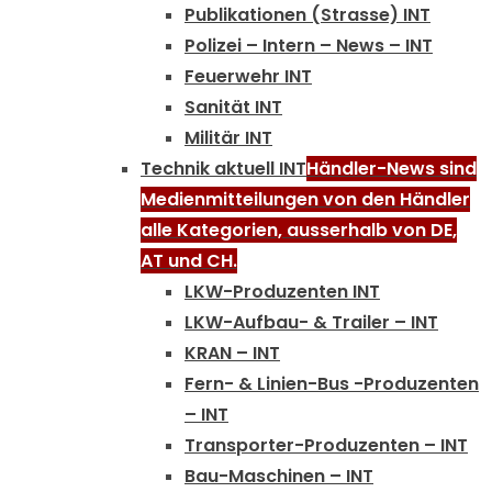
Publikationen (Strasse) INT
Polizei – Intern – News – INT
Feuerwehr INT
Sanität INT
Militär INT
Technik aktuell INT
Händler-News sind
Medienmitteilungen von den Händler
alle Kategorien, ausserhalb von DE,
AT und CH.
LKW-Produzenten INT
LKW-Aufbau- & Trailer – INT
KRAN – INT
Fern- & Linien-Bus -Produzenten
– INT
Transporter-Produzenten – INT
Bau-Maschinen – INT