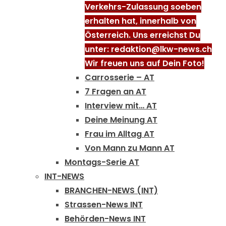
Verkehrs-Zulassung soeben
erhalten hat, innerhalb von
Österreich. Uns erreichst Du
unter: redaktion@lkw-news.ch
Wir freuen uns auf Dein Foto!
Carrosserie – AT
7 Fragen an AT
Interview mit… AT
Deine Meinung AT
Frau im Alltag AT
Von Mann zu Mann AT
Montags-Serie AT
INT-NEWS
BRANCHEN-NEWS (INT)
Strassen-News INT
Behörden-News INT