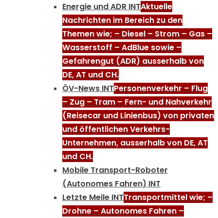
Energie und ADR INT
Aktuelle
Nachrichten im Bereich zu den
Themen wie; – Diesel – Strom – Gas –
Wasserstoff – AdBlue sowie –
Gefahrengut (ADR) ausserhalb von
DE, AT und CH.
ÖV-News INT
Personenverkehr – Flug
– Zug – Tram – Fern- und Nahverkehr
(Reisecar und Linienbus) von privaten
und öffentlichen Verkehrs-
Unternehmen, ausserhalb von DE, AT
und CH.
Mobile Transport-Roboter
(Autonomes Fahren) INT
Letzte Meile INT
Transportmittel wie; –
Drohne – Autonomes Fahren –