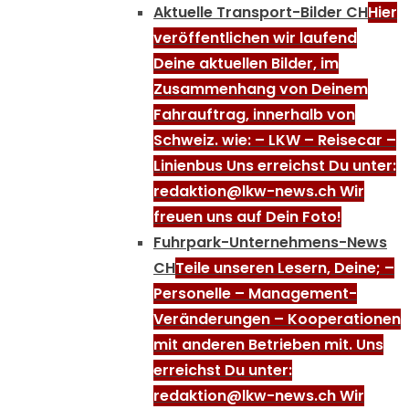
Aktuelle Transport-Bilder CH
Hier
veröffentlichen wir laufend
Deine aktuellen Bilder, im
Zusammenhang von Deinem
Fahrauftrag, innerhalb von
Schweiz. wie: – LKW – Reisecar –
Linienbus Uns erreichst Du unter:
redaktion@lkw-news.ch Wir
freuen uns auf Dein Foto!
Fuhrpark-Unternehmens-News
CH
Teile unseren Lesern, Deine; –
Personelle – Management-
Veränderungen – Kooperationen
mit anderen Betrieben mit. Uns
erreichst Du unter:
redaktion@lkw-news.ch Wir