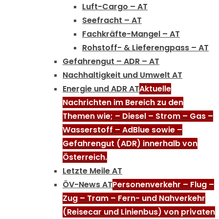
Luft-Cargo – AT
Seefracht – AT
Fachkräfte-Mangel – AT
Rohstoff- & Lieferengpass – AT
Gefahrengut – ADR – AT
Nachhaltigkeit und Umwelt AT
Energie und ADR AT
Aktuelle
Nachrichten im Bereich zu den
Themen wie; – Diesel – Strom – Gas –
Wasserstoff – AdBlue sowie –
Gefahrengut (ADR) innerhalb von
Österreich.
Letzte Meile AT
ÖV-News AT
Personenverkehr – Flug –
Zug – Tram – Fern- und Nahverkehr
(Reisecar und Linienbus) von privaten