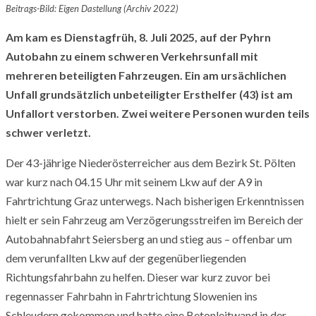
Beitrags-Bild: Eigen Dastellung (Archiv 2022)
Am
kam es Dienstagfrüh, 8. Juli 2025, auf der Pyhrn
Autobahn zu einem schweren Verkehrsunfall mit
mehreren beteiligten Fahrzeugen. Ein am ursächlichen
Unfall grundsätzlich unbeteiligter Ersthelfer (43) ist am
Unfallort verstorben. Zwei weitere Personen wurden teils
schwer verletzt.
Der 43-jährige Niederösterreicher aus dem Bezirk St. Pölten
war kurz nach 04.15 Uhr mit seinem Lkw auf der A9 in
Fahrtrichtung Graz unterwegs. Nach bisherigen Erkenntnissen
hielt er sein Fahrzeug am Verzögerungsstreifen im Bereich der
Autobahnabfahrt Seiersberg an und stieg aus – offenbar um
dem verunfallten Lkw auf der gegenüberliegenden
Richtungsfahrbahn zu helfen. Dieser war kurz zuvor bei
regennasser Fahrbahn in Fahrtrichtung Slowenien ins
Schleudern gekommen und hatte eine Betonleitwand in der