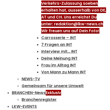
Verkehrs-Zulassung soeben
erhalten hat, ausserhalb von DE,
AT und CH. Uns erreichst Du
unter: redaktion@lkw-news.ch
Wir freuen uns auf Dein Foto!
Carrosserie – INT
7 Fragen an INT
Interview mit… INT
Deine Meinung INT
Frau im Alltag INT
Von Mann zu Mann INT
NEWS-TV
Gemeinsam für unsere Umwelt
BRANCHEN-News
Exklusiv
Branchenregister
LKW-EVENTS