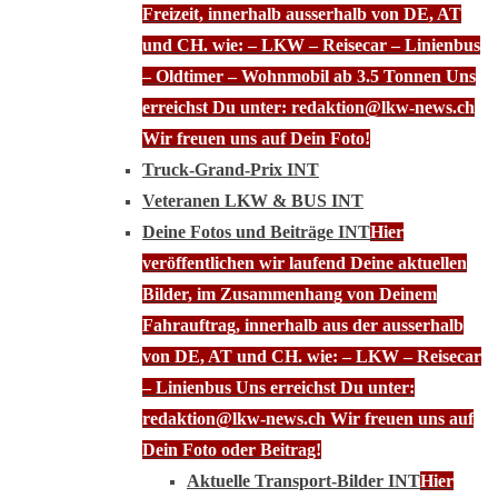
Freizeit, innerhalb ausserhalb von DE, AT
und CH. wie: – LKW – Reisecar – Linienbus
– Oldtimer – Wohnmobil ab 3.5 Tonnen Uns
erreichst Du unter: redaktion@lkw-news.ch
Wir freuen uns auf Dein Foto!
Truck-Grand-Prix INT
Veteranen LKW & BUS INT
Deine Fotos und Beiträge INT
Hier
veröffentlichen wir laufend Deine aktuellen
Bilder, im Zusammenhang von Deinem
Fahrauftrag, innerhalb aus der ausserhalb
von DE, AT und CH. wie: – LKW – Reisecar
– Linienbus Uns erreichst Du unter:
redaktion@lkw-news.ch Wir freuen uns auf
Dein Foto oder Beitrag!
Aktuelle Transport-Bilder INT
Hier