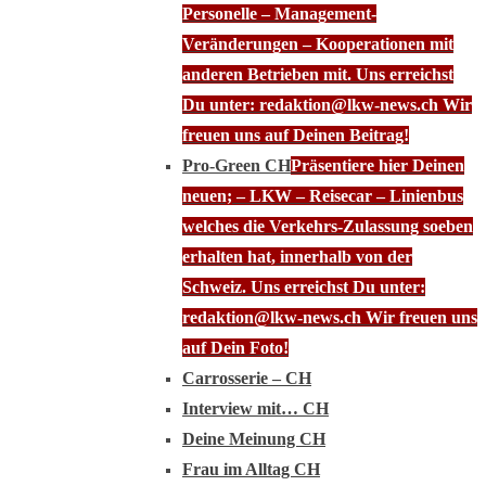
Personelle – Management-
Veränderungen – Kooperationen mit
anderen Betrieben mit. Uns erreichst
Du unter: redaktion@lkw-news.ch Wir
freuen uns auf Deinen Beitrag!
Pro-Green CH
Präsentiere hier Deinen
neuen; – LKW – Reisecar – Linienbus
welches die Verkehrs-Zulassung soeben
erhalten hat, innerhalb von der
Schweiz. Uns erreichst Du unter:
redaktion@lkw-news.ch Wir freuen uns
auf Dein Foto!
Carrosserie – CH
Interview mit… CH
Deine Meinung CH
Frau im Alltag CH