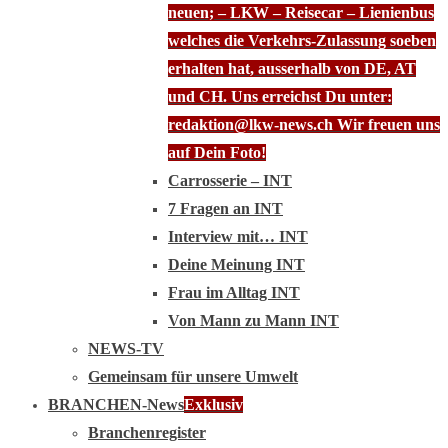
neuen; – LKW – Reisecar – Lienienbus
welches die Verkehrs-Zulassung soeben
erhalten hat, ausserhalb von DE, AT
und CH. Uns erreichst Du unter:
redaktion@lkw-news.ch Wir freuen uns
auf Dein Foto!
Carrosserie – INT
7 Fragen an INT
Interview mit… INT
Deine Meinung INT
Frau im Alltag INT
Von Mann zu Mann INT
NEWS-TV
Gemeinsam für unsere Umwelt
BRANCHEN-News
Exklusiv
Branchenregister