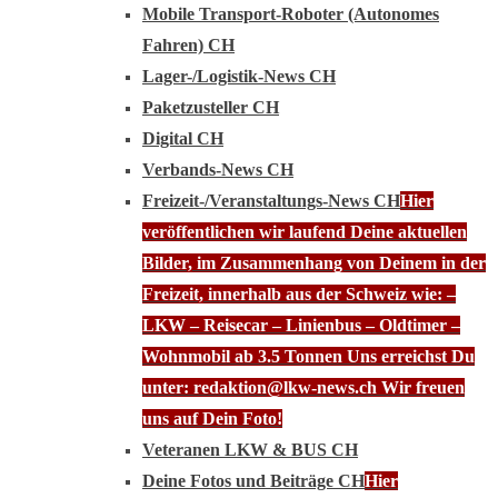
Mobile Transport-Roboter (Autonomes
Fahren) CH
Lager-/Logistik-News CH
Paketzusteller CH
Digital CH
Verbands-News CH
Freizeit-/Veranstaltungs-News CH
Hier
veröffentlichen wir laufend Deine aktuellen
Bilder, im Zusammenhang von Deinem in der
Freizeit, innerhalb aus der Schweiz wie: –
LKW – Reisecar – Linienbus – Oldtimer –
Wohnmobil ab 3.5 Tonnen Uns erreichst Du
unter: redaktion@lkw-news.ch Wir freuen
uns auf Dein Foto!
Veteranen LKW & BUS CH
Deine Fotos und Beiträge CH
Hier