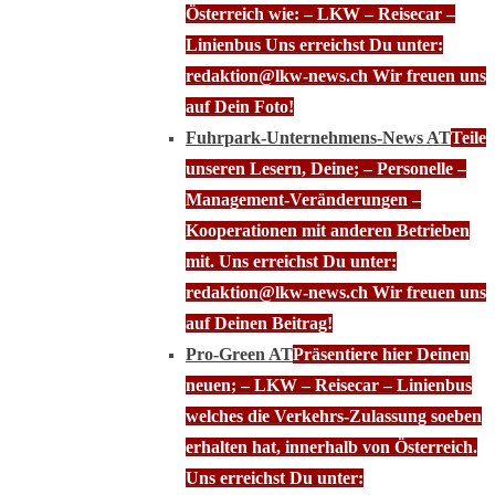
Österreich wie: – LKW – Reisecar –
Linienbus Uns erreichst Du unter:
redaktion@lkw-news.ch Wir freuen uns
auf Dein Foto!
Fuhrpark-Unternehmens-News AT
Teile
unseren Lesern, Deine; – Personelle –
Management-Veränderungen –
Kooperationen mit anderen Betrieben
mit. Uns erreichst Du unter:
redaktion@lkw-news.ch Wir freuen uns
auf Deinen Beitrag!
Pro-Green AT
Präsentiere hier Deinen
neuen; – LKW – Reisecar – Linienbus
welches die Verkehrs-Zulassung soeben
erhalten hat, innerhalb von Österreich.
Uns erreichst Du unter: