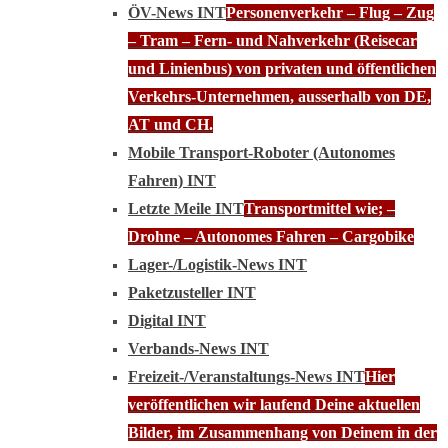
ÖV-News INT
Personenverkehr – Flug – Zug
– Tram – Fern- und Nahverkehr (Reisecar
und Linienbus) von privaten und öffentlichen
Verkehrs-Unternehmen, ausserhalb von DE,
AT und CH.
Mobile Transport-Roboter (Autonomes
Fahren) INT
Letzte Meile INT
Transportmittel wie; –
Drohne – Autonomes Fahren – Cargobike
Lager-/Logistik-News INT
Paketzusteller INT
Digital INT
Verbands-News INT
Freizeit-/Veranstaltungs-News INT
Hier
veröffentlichen wir laufend Deine aktuellen
Bilder, im Zusammenhang von Deinem in der