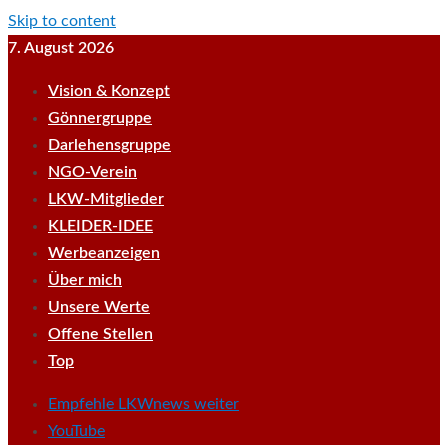
Skip to content
7. August 2026
Vision & Konzept
Gönnergruppe
Darlehensgruppe
NGO-Verein
LKW-Mitglieder
KLEIDER-IDEE
Werbeanzeigen
Über mich
Unsere Werte
Offene Stellen
Top
Empfehle LKWnews weiter
YouTube