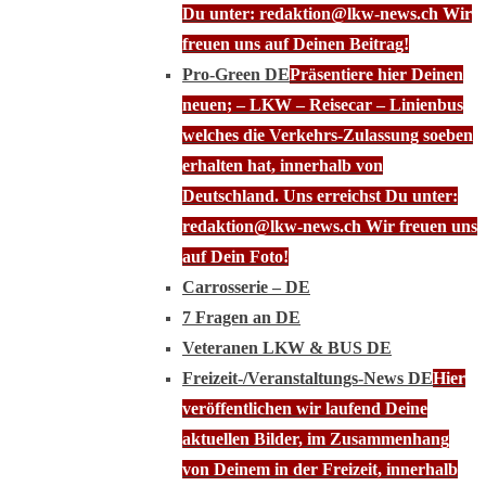
Du unter: redaktion@lkw-news.ch Wir
freuen uns auf Deinen Beitrag!
Pro-Green DE
Präsentiere hier Deinen
neuen; – LKW – Reisecar – Linienbus
welches die Verkehrs-Zulassung soeben
erhalten hat, innerhalb von
Deutschland. Uns erreichst Du unter:
redaktion@lkw-news.ch Wir freuen uns
auf Dein Foto!
Carrosserie – DE
7 Fragen an DE
Veteranen LKW & BUS DE
Freizeit-/Veranstaltungs-News DE
Hier
veröffentlichen wir laufend Deine
aktuellen Bilder, im Zusammenhang
von Deinem in der Freizeit, innerhalb