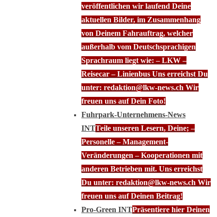
veröffentlichen wir laufend Deine
aktuellen Bilder, im Zusammenhang
von Deinem Fahrauftrag, welcher
außerhalb vom Deutschsprachigen
Sprachraum liegt wie: – LKW –
Reisecar – Linienbus Uns erreichst Du
unter: redaktion@lkw-news.ch Wir
freuen uns auf Dein Foto!
Fuhrpark-Unternehmens-News
INT
Teile unseren Lesern, Deine; –
Personelle – Management-
Veränderungen – Kooperationen mit
anderen Betrieben mit. Uns erreichst
Du unter: redaktion@lkw-news.ch Wir
freuen uns auf Deinen Beitrag!
Pro-Green INT
Präsentiere hier Deinen