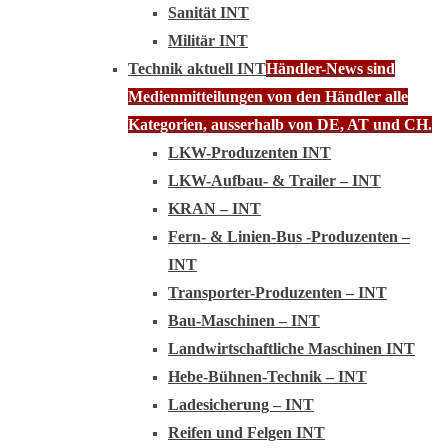
Sanität INT
Militär INT
Technik aktuell INT
Händler-News sind
Medienmitteilungen von den Händler alle
Kategorien, ausserhalb von DE, AT und CH.
LKW-Produzenten INT
LKW-Aufbau- & Trailer – INT
KRAN – INT
Fern- & Linien-Bus -Produzenten –
INT
Transporter-Produzenten – INT
Bau-Maschinen – INT
Landwirtschaftliche Maschinen INT
Hebe-Bühnen-Technik – INT
Ladesicherung – INT
Reifen und Felgen INT