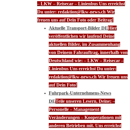
– LKW – Reisecar – Linienbus Uns erreichst
Du unter: redaktion@lkw-news.ch Wir
freuen uns auf Dein Foto oder Beitrag!
Aktuelle Transport-Bilder DE
Hier
veröffentlichen wir laufend Deine
aktuellen Bilder, im Zusammenhang
von Deinem Fahrauftrag, innerhalb von
Deutschland wie: – LKW – Reisecar –
Linienbus Uns erreichst Du unter:
redaktion@lkw-news.ch Wir freuen uns
auf Dein Foto!
Fuhrpark-Unternehmens-News
DE
Teile unseren Lesern, Deine; –
Personelle – Management-
Veränderungen – Kooperationen mit
anderen Betrieben mit. Uns erreichst