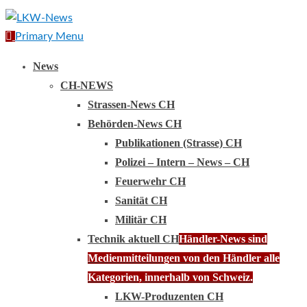
Primary Menu
News
CH-NEWS
Strassen-News CH
Behörden-News CH
Publikationen (Strasse) CH
Polizei – Intern – News – CH
Feuerwehr CH
Sanität CH
Militär CH
Technik aktuell CH
Händler-News sind
Medienmitteilungen von den Händler alle
Kategorien, innerhalb von Schweiz.
LKW-Produzenten CH