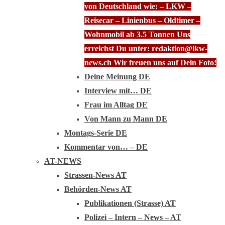
von Deutschland wie: – LKW –
Reisecar – Linienbus – Oldtimer –
Wohnmobil ab 3.5 Tonnen Uns
erreichst Du unter: redaktion@lkw-
news.ch Wir freuen uns auf Dein Foto!
Deine Meinung DE
Interview mit… DE
Frau im Alltag DE
Von Mann zu Mann DE
Montags-Serie DE
Kommentar von… – DE
AT-NEWS
Strassen-News AT
Behörden-News AT
Publikationen (Strasse) AT
Polizei – Intern – News – AT