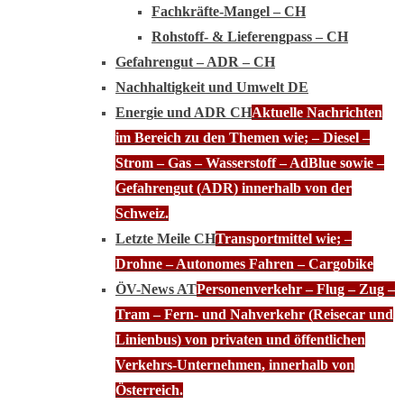
Fachkräfte-Mangel – CH
Rohstoff- & Lieferengpass – CH
Gefahrengut – ADR – CH
Nachhaltigkeit und Umwelt DE
Energie und ADR CH
Aktuelle Nachrichten
im Bereich zu den Themen wie; – Diesel –
Strom – Gas – Wasserstoff – AdBlue sowie –
Gefahrengut (ADR) innerhalb von der
Schweiz.
Letzte Meile CH
Transportmittel wie; –
Drohne – Autonomes Fahren – Cargobike
ÖV-News AT
Personenverkehr – Flug – Zug –
Tram – Fern- und Nahverkehr (Reisecar und
Linienbus) von privaten und öffentlichen
Verkehrs-Unternehmen, innerhalb von
Österreich.