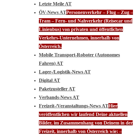
Letzte Meile AT
ÖV-News AT
Personenverkehr – Flug – Zug –
Tram – Fern- und Nahverkehr (Reisecar und
Linienbus) von privaten und öffentlichen
Verkehrs-Unternehmen, innerhalb von
Österreich.
Mobile Transport-Roboter (Autonomes
Fahren) AT
Lager-/Logistik-News AT
Digital AT
Paketzusteller AT
Verbands-News AT
Freizeit-/Veranstaltungs-News AT
Hier
veröffentlichen wir laufend Deine aktuellen
Bilder, im Zusammenhang von Deinem in der
Freizeit, innerhalb von Österreich wie: –