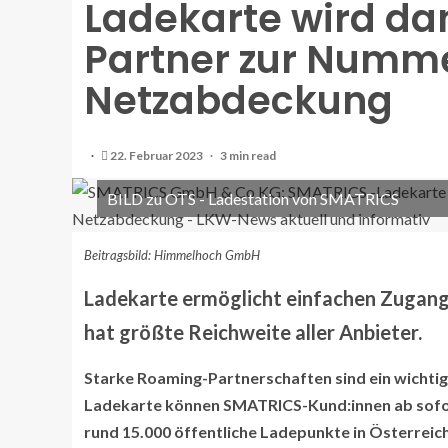
Ladekarte wird da
Partner zur Numme
Netzabdeckung
22. Februar 2023
3 min read
BILD zu OTS - Ladestation von SMATRICS
Beitragsbild: Himmelhoch GmbH
Ladekarte ermöglicht einfachen Zugang
hat größte Reichweite aller Anbieter.
Starke Roaming-Partnerschaften sind ein wichtig
Ladekarte können SMATRICS-Kund:innen ab sofo
rund 15.000 öffentliche Ladepunkte in Österreic