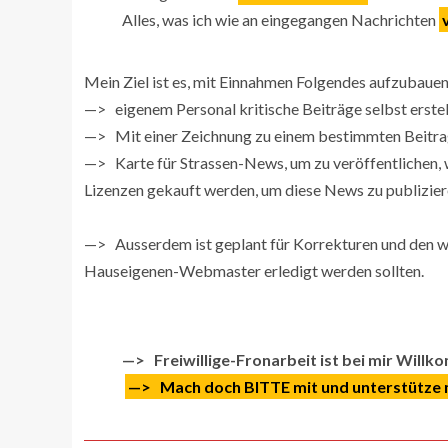
Alles, was ich wie an eingegangen Nachrichten
Mein Ziel ist es, mit Einnahmen Folgendes aufzubauen
—> eigenem Personal kritische Beiträge selbst erst
—> Mit einer Zeichnung zu einem bestimmten Beitra
—> Karte für Strassen-News, um zu veröffentlichen, 
Lizenzen gekauft werden, um diese News zu publizier
—> Ausserdem ist geplant für Korrekturen und den w
Hauseigenen-Webmaster erledigt werden sollten.
—> Freiwillige-Fronarbeit ist bei mir Will
—> Mach doch BITTE mit und unterstütze 