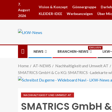
7.
Vision & Konzept
Gönnergruppe
Darle
August
KLEIDER-IDEE
Werbeanzeigen
Über Mi
2026
EXKLUSIV
NEWS
BRANCHEN-NEWS
LKW-
Home
AT-NEWS
Nachhaltigkeit und Umwelt AT
SMATRICS GmbH & Co KG: SMATRICS -Ladekarte wird
NACHHALTIGKEIT UND UMWELT AT
SMATRICS GmbH & 