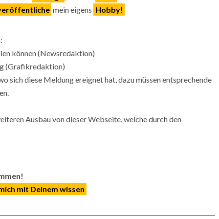
veröffentliche
mein eigens
Hobby!
:
ellen können (Newsredaktion)
g (Grafikredaktion)
wo sich diese Meldung ereignet hat, dazu müssen entsprechende
en.
eiteren Ausbau von dieser Webseite, welche durch den
kommen!
mich mit Deinem wissen
.