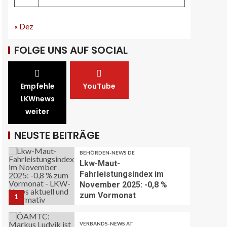
28
« Dez
STRASSEN-NEWS CH
A13 Landquart-
FOLGE UNS AUF SOCIAL
Sarganserland: Baustelle in
Winterpause
29
Empfehle
YouTube
STRASSEN-NEWS CH
A1 Nordumfahrung Zürich:
LKWnews
Sanierung der 2. Röhre des
weiter
Gubristtunnels
abgeschlossen
30
NEUSTE BEITRÄGE
BEHÖRDEN-NEWS DE
Lkw-Maut-
Fahrleistungsindex im
November 2025: -0,8 %
zum Vormonat
1
VERBANDS-NEWS AT