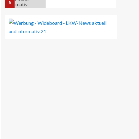
5
BRANCHEN-NEWS (DE)
Volvo Trucks erhält
Deutschen
Nachhaltigkeitspreis
6
BRANCHEN-NEWS (DE)
MAN Engines präsentiert
nächste Generation der
bewährten Baureihe MAN
E32
7
BLAULICHT DE
Schwerverletzter
Fussgänger nach Unfall in
Buer
8
BLAULICHT DE