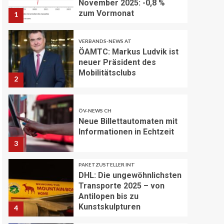
November 2025: -0,8 %
zum Vormonat
1
VERBANDS-NEWS AT
ÖAMTC: Markus Ludvik ist
neuer Präsident des
Mobilitätsclubs
2
ÖV-NEWS CH
Neue Billettautomaten mit
Informationen in Echtzeit
3
PAKETZUSTELLER INT
DHL: Die ungewöhnlichsten
Transporte 2025 – von
Antilopen bis zu
Kunstskulpturen
4