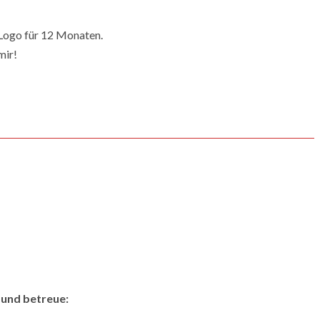
 Logo für 12 Monaten.
mir!
n und betreue: