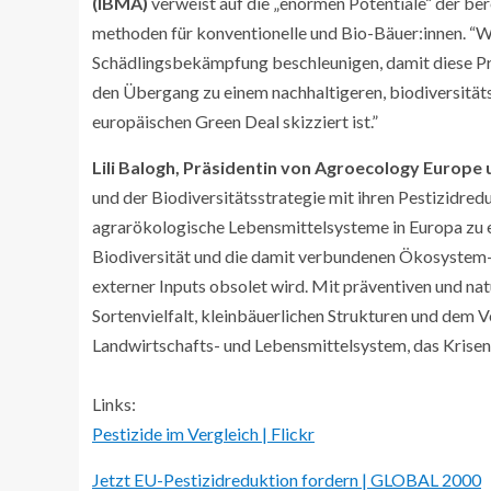
(IBMA)
verweist auf die „enormen Potentiale“ der ber
methoden für konventionelle und Bio-Bäuer:innen. “W
Schädlingsbekämpfung beschleunigen, damit diese Pro
den Übergang zu einem nachhaltigeren, biodiversität
europäischen Green Deal skizziert ist.”
Lili Balogh, Präsidentin von Agroecology Europe
und der Biodiversitätsstrategie mit ihren Pestizidredu
agrarökologische Lebensmittelsysteme in Europa zu eta
Biodiversität und die damit verbundenen Ökosystem-L
externer Inputs obsolet wird. Mit präventiven und n
Sortenvielfalt, kleinbäuerlichen Strukturen und dem V
Landwirtschafts- und Lebensmittelsystem, das Krisen 
Links:
Pestizide im Vergleich | Flickr
Jetzt EU-Pestizidreduktion fordern | GLOBAL 2000