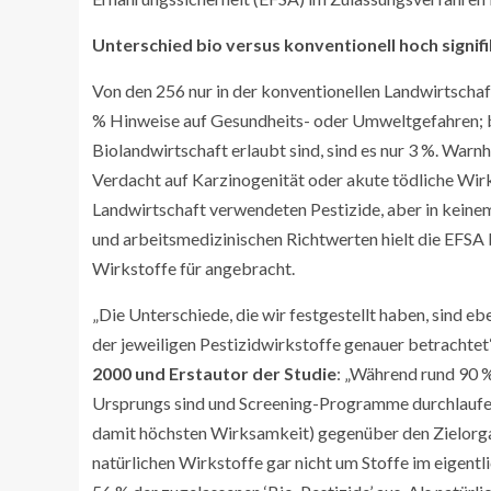
Unterschied bio versus konventionell hoch signif
Von den 256 nur in der konventionellen Landwirtschaf
% Hinweise auf Gesundheits- oder Umweltgefahren; bei
Biolandwirtschaft erlaubt sind, sind es nur 3 %. War
Verdacht auf Karzinogenität oder akute tödliche Wirk
Landwirtschaft verwendeten Pestizide, aber in keinem
und arbeitsmedizinischen Richtwerten hielt die EFSA b
Wirkstoffe für angebracht.
„Die Unterschiede, die wir festgestellt haben, sind 
der jeweiligen Pestizidwirkstoffe genauer betrachtet“
2000 und Erstautor der Studie
: „Während rund 90 
Ursprungs sind und Screening-Programme durchlaufen
damit höchsten Wirksamkeit) gegenüber den Zielorgani
natürlichen Wirkstoffe gar nicht um Stoffe im eigen