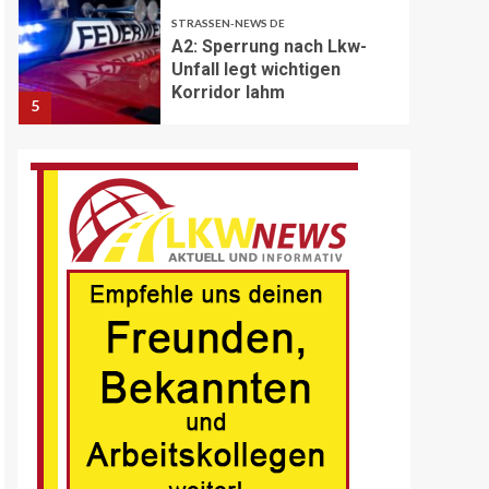
STRASSEN-NEWS DE
A2: Sperrung nach Lkw-
Unfall legt wichtigen
Korridor lahm
5
BRANCHEN-NEWS (DE)
Volvo Trucks erhält
Deutschen
Nachhaltigkeitspreis
6
BRANCHEN-NEWS (DE)
MAN Engines präsentiert
nächste Generation der
bewährten Baureihe MAN
E32
7
BLAULICHT DE
Schwerverletzter