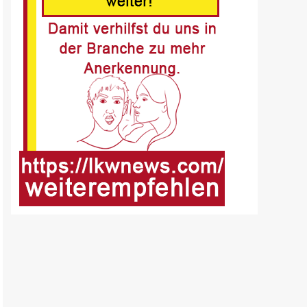
Fussgänger nach Unfall in
Buer
8
BLAULICHT DE
Offenburg, A5 – Zwei
Unfälle legen
Berufsverkehr lahm
9
FUHRPARK-UNTERNEHMENS-NEWS
DE
Sattelauflieger im
Kundeneinsatz beim Bau
mobiler Strassen
10
PUBLIKATIONEN (STRASSE) DE
„Alles im Tacho?!“ macht
Lenk- und Ruhezeiten
begreifbar
11