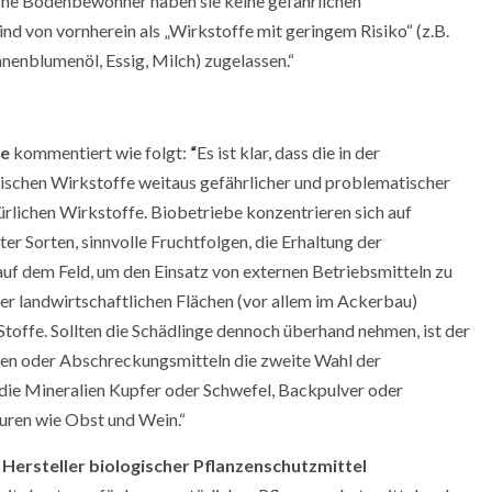
liche Bodenbewohner haben sie keine gefährlichen
nd von vornherein als „Wirkstoffe mit geringem Risiko“ (z.B.
nnenblumenöl, Essig, Milch) zugelassen.“
pe
kommentiert wie folgt:
“
Es ist klar, dass die in der
ischen Wirkstoffe weitaus gefährlicher und problematischer
türlichen Wirkstoffe. Biobetriebe konzentrieren sich auf
Sorten, sinnvolle Fruchtfolgen, die Erhaltung der
uf dem Feld, um den Einsatz von externen Betriebsmitteln zu
r landwirtschaftlichen Flächen (vor allem im Ackerbau)
 Stoffe. Sollten die Schädlinge dennoch überhand nehmen, ist der
en oder Abschreckungsmitteln die zweite Wahl der
 die Mineralien Kupfer oder Schwefel, Backpulver oder
turen wie Obst und Wein.“
 Hersteller biologischer Pflanzenschutzmittel