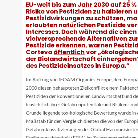
EU-weit bis zum Jahr 2030 auf 25 
Risiko von Pestiziden zu halbieren 
Pestizidwirkungen zu schützen, mac
erlaubten natürlichen Pestizide v
Interesses. Doch während die einen 
vielversprechende Alternativen z
Pestizide erkennen, warnen Pestizi
Corteva
öffentlich
vor „ökologische
der Biolandwirtschaft einhergehe
des Pestizideinsatzes in Europa.”
Im Auftrag von IFOAM Organics Europe, dem Europä
2000 diesen behaupteten Zielkonflikt einem
Faktenc
Pestiziden der konventionellen Landwirtschaft und den
hinsichtlich ihrer Gefahrenpotentiale und Risiken sow
Grunde liegende toxikologische Bewertung wurde in w
Maßstab für den Vergleich dienten die von der Euro
Gefahrenklassifizierungen des Global Harmonisierte
Ernährungssicherheit (EFSA) im Zulassungsverfahren 