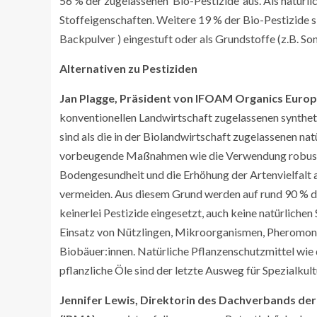
56 % der zugelassenen ‘Bio-Pestizide’ aus. Als natür
Stoffeigenschaften. Weitere 19 % der Bio-Pestizide si
Backpulver ) eingestuft oder als Grundstoffe (z.B. So
Alternativen zu Pestiziden
Jan Plagge, Präsident von IFOAM Organics Euro
konventionellen Landwirtschaft zugelassenen synthet
sind als die in der Biolandwirtschaft zugelassenen na
vorbeugende Maßnahmen wie die Verwendung robuster 
Bodengesundheit und die Erhöhung der Artenvielfalt a
vermeiden. Aus diesem Grund werden auf rund 90 % de
keinerlei Pestizide eingesetzt, auch keine natürlichen
Einsatz von Nützlingen, Mikroorganismen, Pheromon
Biobäuer:innen. Natürliche Pflanzenschutzmittel wie
pflanzliche Öle sind der letzte Ausweg für Spezialkul
Jennifer Lewis, Direktorin des Dachverbands der