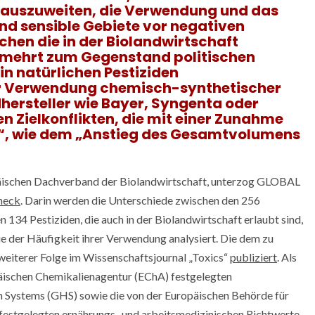
% auszuweiten, die Verwendung und das
und sensible Gebiete vor negativen
hen die in der Biolandwirtschaft
ermehrt zum Gegenstand politischen
in natürlichen Pestiziden
ur Verwendung chemisch-synthetischer
dhersteller wie Bayer, Syngenta oder
n Zielkonflikten, die mit einer Zunahme
n“, wie dem „Anstieg des Gesamtvolumens
ischen Dachverband der Biolandwirtschaft, unterzog GLOBAL
heck
. Darin werden die Unterschiede zwischen den 256
 134 Pestiziden, die auch in der Biolandwirtschaft erlaubt sind,
ie der Häufigkeit ihrer Verwendung analysiert. Die dem zu
eiterer Folge im Wissenschaftsjournal „Toxics“
publiziert
. Als
päischen Chemikalienagentur (EChA) festgelegten
n Systems (GHS) sowie die von der Europäischen Behörde für
festgelegten ernährungs- und arbeitsmedizinischen Richtwerte.