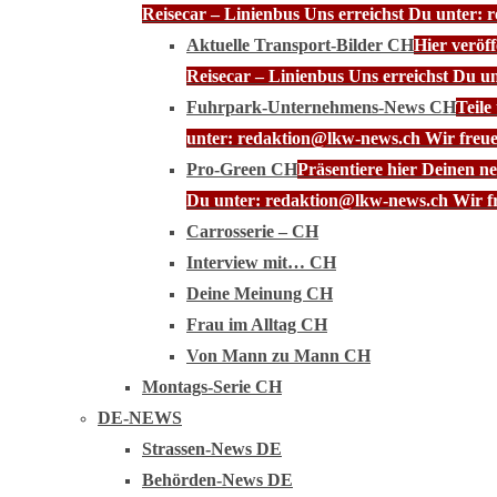
Reisecar – Linienbus Uns erreichst Du unter: 
Aktuelle Transport-Bilder CH
Hier veröf
Reisecar – Linienbus Uns erreichst Du u
Fuhrpark-Unternehmens-News CH
Teile
unter: redaktion@lkw-news.ch Wir freue
Pro-Green CH
Präsentiere hier Deinen n
Du unter: redaktion@lkw-news.ch Wir fr
Carrosserie – CH
Interview mit… CH
Deine Meinung CH
Frau im Alltag CH
Von Mann zu Mann CH
Montags-Serie CH
DE-NEWS
Strassen-News DE
Behörden-News DE