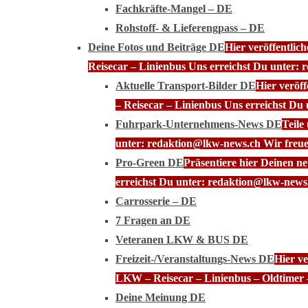
Fachkräfte-Mangel – DE
Rohstoff- & Lieferengpass – DE
Deine Fotos und Beiträge DE
Hier veröffentli
Reisecar – Linienbus Uns erreichst Du unter: 
Aktuelle Transport-Bilder DE
Hier veröf
– Reisecar – Linienbus Uns erreichst Du
Fuhrpark-Unternehmens-News DE
Teile
unter: redaktion@lkw-news.ch Wir freue
Pro-Green DE
Präsentiere hier Deinen n
erreichst Du unter: redaktion@lkw-news.
Carrosserie – DE
7 Fragen an DE
Veteranen LKW & BUS DE
Freizeit-/Veranstaltungs-News DE
Hier ve
LKW – Reisecar – Linienbus – Oldtimer 
Deine Meinung DE