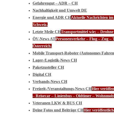
Gefahrengut – ADR – CH
Nachhaltigkeit und Umwelt DE
Energie und ADR CH
Aktuelle Nachrichten im
Schweiz.
Letzte Meile CH
Transportmittel wie; – Drohn
ÖV-News AT
Personenverkehr – Flug – Zug – 
Österreich.
Mobile Transport-Roboter (Autonomes Fahre
Lager-/Logistik-News CH
Paketzusteller CH
Digital CH
Verbands-News CH
Freizeit-/Veranstaltungs-News CH
Hier veröffe
– Reisecar – Linienbus – Oldtimer – Wohnmobi
Veteranen LKW & BUS CH
Deine Fotos und Beiträge CH
Hier veröffentli