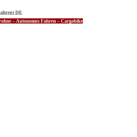
Fahren) DE
Drohne – Autonomes Fahren – Cargobike