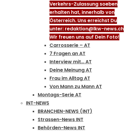
Verkehrs-Zulassung soeben
erhalten hat, innerhalb von
Österreich. Uns erreichst Du
unter: redaktion@lkw-news.ch
Wir freuen uns auf Dein Foto!
Carrosserie – AT
7 Fragen an AT
Interview mit… AT
Deine Meinung AT
Frau im Alltag AT
Von Mann zu Mann AT
Montags-Serie AT
INT-NEWS
BRANCHEN-NEWS (INT)
Strassen-News INT
Behörden-News INT