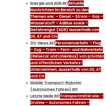
Energie und ADR INT
Aktuelle
Nachrichten im Bereich zu den
Themen wie; – Diesel – Strom – Gas –
Wasserstoff – AdBlue sowie –
Gefahrengut (ADR) ausserhalb von
DE, AT und CH.
ÖV-News INT
Personenverkehr – Flug
– Zug – Tram – Fern- und Nahverkehr
(Reisecar und Linienbus) von privaten
und öffentlichen Verkehrs-
Unternehmen, ausserhalb von DE, AT
und CH.
Mobile Transport-Roboter
(Autonomes Fahren) INT
Letzte Meile INT
Transportmittel wie; –
Drohne – Autonomes Fahren –