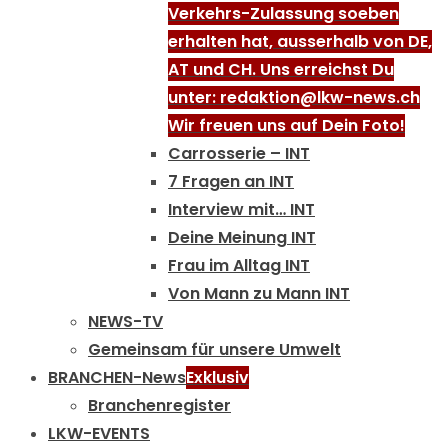
Verkehrs-Zulassung soeben
erhalten hat, ausserhalb von DE,
AT und CH. Uns erreichst Du
unter: redaktion@lkw-news.ch
Wir freuen uns auf Dein Foto!
Carrosserie – INT
7 Fragen an INT
Interview mit… INT
Deine Meinung INT
Frau im Alltag INT
Von Mann zu Mann INT
NEWS-TV
Gemeinsam für unsere Umwelt
BRANCHEN-News
Exklusiv
Branchenregister
LKW-EVENTS