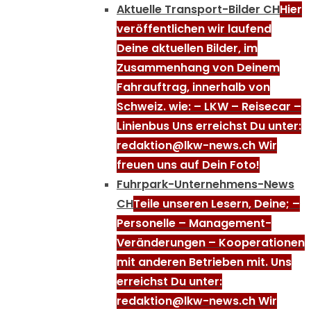
Aktuelle Transport-Bilder CH
Hier
veröffentlichen wir laufend
Deine aktuellen Bilder, im
Zusammenhang von Deinem
Fahrauftrag, innerhalb von
Schweiz. wie: – LKW – Reisecar –
Linienbus Uns erreichst Du unter:
redaktion@lkw-news.ch Wir
freuen uns auf Dein Foto!
Fuhrpark-Unternehmens-News
CH
Teile unseren Lesern, Deine; –
Personelle – Management-
Veränderungen – Kooperationen
mit anderen Betrieben mit. Uns
erreichst Du unter:
redaktion@lkw-news.ch Wir