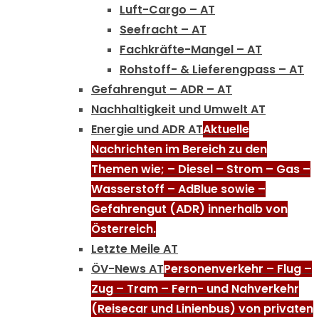
Luft-Cargo – AT
Seefracht – AT
Fachkräfte-Mangel – AT
Rohstoff- & Lieferengpass – AT
Gefahrengut – ADR – AT
Nachhaltigkeit und Umwelt AT
Energie und ADR AT
Aktuelle
Nachrichten im Bereich zu den
Themen wie; – Diesel – Strom – Gas –
Wasserstoff – AdBlue sowie –
Gefahrengut (ADR) innerhalb von
Österreich.
Letzte Meile AT
ÖV-News AT
Personenverkehr – Flug –
Zug – Tram – Fern- und Nahverkehr
(Reisecar und Linienbus) von privaten