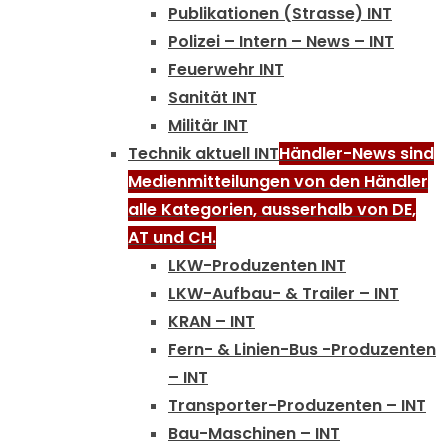
Publikationen (Strasse) INT
Polizei – Intern – News – INT
Feuerwehr INT
Sanität INT
Militär INT
Technik aktuell INT
Händler-News sind
Medienmitteilungen von den Händler
alle Kategorien, ausserhalb von DE,
AT und CH.
LKW-Produzenten INT
LKW-Aufbau- & Trailer – INT
KRAN – INT
Fern- & Linien-Bus -Produzenten
– INT
Transporter-Produzenten – INT
Bau-Maschinen – INT