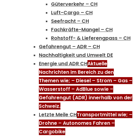
Güterverkehr – CH
Luft-Cargo – CH
Seefracht – CH
Fachkräfte-Mangel – CH
Rohstoff- & Lieferengpass – CH
Gefahrengut – ADR – CH
Nachhaltigkeit und Umwelt DE
Energie und ADR CH
Aktuelle
Nachrichten im Bereich zu den
Themen wie; – Diesel – Strom – Gas –
Wasserstoff – AdBlue sowie –
Gefahrengut (ADR) innerhalb von der
Schweiz.
Letzte Meile CH
Transportmittel wie; –
Drohne – Autonomes Fahren –
Cargobike