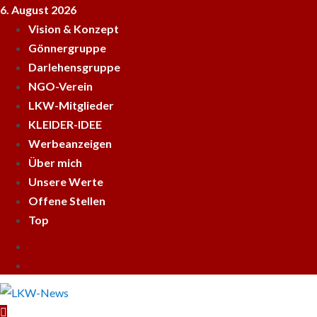
Skip
6. August 2026
to
Vision & Konzept
content
Gönnergruppe
Darlehensgruppe
NGO-Verein
LKW-Mitglieder
KLEIDER-IDEE
Werbeanzeigen
Über mich
Unsere Werte
Offene Stellen
Top
Empfehle
LKWnews
YouTube
weiter
Primary