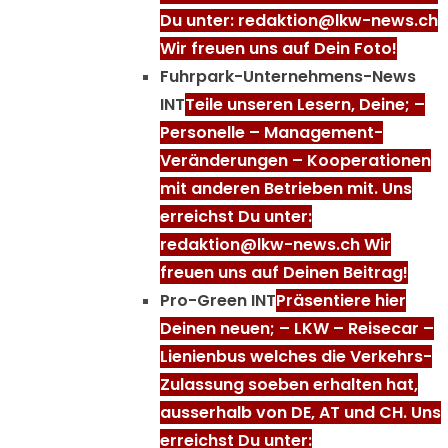
Du unter: redaktion@lkw-news.ch
Wir freuen uns auf Dein Foto!
Fuhrpark-Unternehmens-News
INT
Teile unseren Lesern, Deine; –
Personelle – Management-
Veränderungen – Kooperationen
mit anderen Betrieben mit. Uns
erreichst Du unter:
redaktion@lkw-news.ch Wir
freuen uns auf Deinen Beitrag!
Pro-Green INT
Präsentiere hier
Deinen neuen; – LKW – Reisecar –
Lienienbus welches die Verkehrs-
Zulassung soeben erhalten hat,
ausserhalb von DE, AT und CH. Uns
erreichst Du unter: