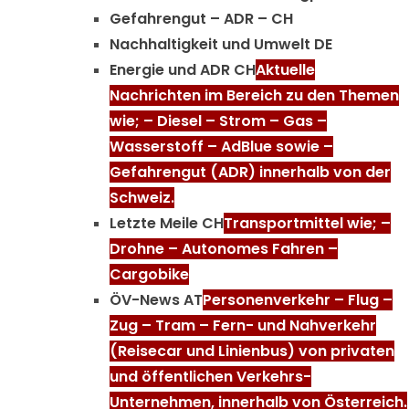
Gefahrengut – ADR – CH
Nachhaltigkeit und Umwelt DE
Energie und ADR CH
Aktuelle
Nachrichten im Bereich zu den Themen
wie; – Diesel – Strom – Gas –
Wasserstoff – AdBlue sowie –
Gefahrengut (ADR) innerhalb von der
Schweiz.
Letzte Meile CH
Transportmittel wie; –
Drohne – Autonomes Fahren –
Cargobike
ÖV-News AT
Personenverkehr – Flug –
Zug – Tram – Fern- und Nahverkehr
(Reisecar und Linienbus) von privaten
und öffentlichen Verkehrs-
Unternehmen, innerhalb von Österreich.