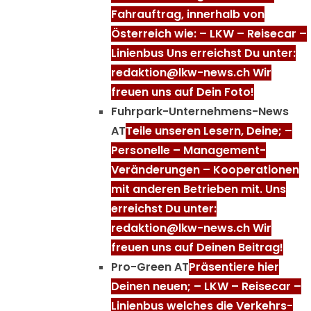
Fahrauftrag, innerhalb von
Österreich wie: – LKW – Reisecar –
Linienbus Uns erreichst Du unter:
redaktion@lkw-news.ch Wir
freuen uns auf Dein Foto!
Fuhrpark-Unternehmens-News
AT
Teile unseren Lesern, Deine; –
Personelle – Management-
Veränderungen – Kooperationen
mit anderen Betrieben mit. Uns
erreichst Du unter:
redaktion@lkw-news.ch Wir
freuen uns auf Deinen Beitrag!
Pro-Green AT
Präsentiere hier
Deinen neuen; – LKW – Reisecar –
Linienbus welches die Verkehrs-