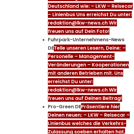
Deutschland wie: – LKW – Reisecar
– Linienbus Uns erreichst Du unter:
redaktion@lkw-news.ch Wir
freuen uns auf Dein Foto!
Fuhrpark-Unternehmens-News
DE
Teile unseren Lesern, Deine; –
Personelle – Management-
Veränderungen – Kooperationen
mit anderen Betrieben mit. Uns
erreichst Du unter:
redaktion@lkw-news.ch Wir
freuen uns auf Deinen Beitrag!
Pro-Green DE
Präsentiere hier
Deinen neuen; – LKW – Reisecar –
Linienbus welches die Verkehrs-
Zulassung soeben erhalten hat,