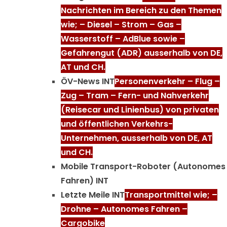
Nachrichten im Bereich zu den Themen
wie; – Diesel – Strom – Gas –
Wasserstoff – AdBlue sowie –
Gefahrengut (ADR) ausserhalb von DE,
AT und CH.
ÖV-News INT
Personenverkehr – Flug –
Zug – Tram – Fern- und Nahverkehr
(Reisecar und Linienbus) von privaten
und öffentlichen Verkehrs-
Unternehmen, ausserhalb von DE, AT
und CH.
Mobile Transport-Roboter (Autonomes
Fahren) INT
Letzte Meile INT
Transportmittel wie; –
Drohne – Autonomes Fahren –
Cargobike