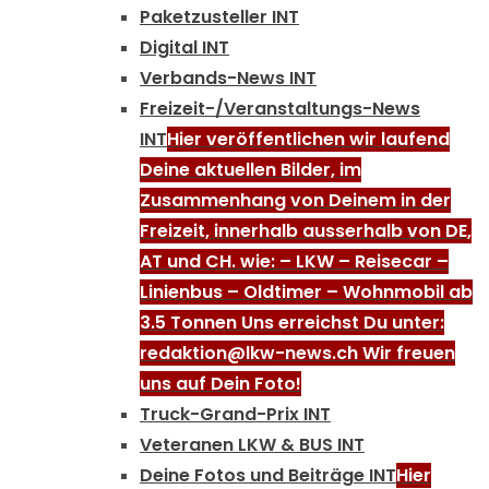
Paketzusteller INT
Digital INT
Verbands-News INT
Freizeit-/Veranstaltungs-News
INT
Hier veröffentlichen wir laufend
Deine aktuellen Bilder, im
Zusammenhang von Deinem in der
Freizeit, innerhalb ausserhalb von DE,
AT und CH. wie: – LKW – Reisecar –
Linienbus – Oldtimer – Wohnmobil ab
3.5 Tonnen Uns erreichst Du unter:
redaktion@lkw-news.ch Wir freuen
uns auf Dein Foto!
Truck-Grand-Prix INT
Veteranen LKW & BUS INT
Deine Fotos und Beiträge INT
Hier