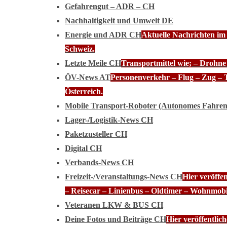
Gefahrengut – ADR – CH
Nachhaltigkeit und Umwelt DE
Energie und ADR CH
Aktuelle Nachrichten im
Schweiz.
Letzte Meile CH
Transportmittel wie; – Drohn
ÖV-News AT
Personenverkehr – Flug – Zug – 
Österreich.
Mobile Transport-Roboter (Autonomes Fahre
Lager-/Logistik-News CH
Paketzusteller CH
Digital CH
Verbands-News CH
Freizeit-/Veranstaltungs-News CH
Hier veröffe
– Reisecar – Linienbus – Oldtimer – Wohnmobi
Veteranen LKW & BUS CH
Deine Fotos und Beiträge CH
Hier veröffentli