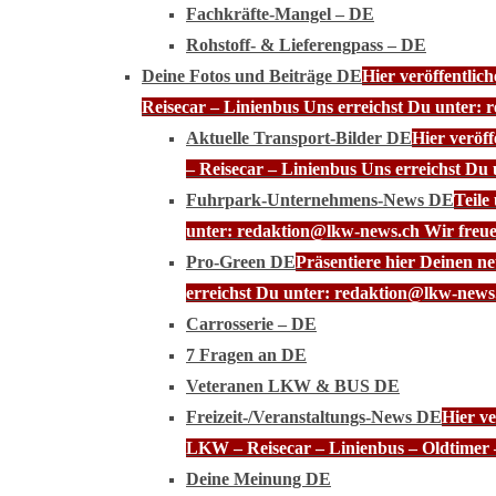
Fachkräfte-Mangel – DE
Rohstoff- & Lieferengpass – DE
Deine Fotos und Beiträge DE
Hier veröffentli
Reisecar – Linienbus Uns erreichst Du unter: 
Aktuelle Transport-Bilder DE
Hier veröf
– Reisecar – Linienbus Uns erreichst Du
Fuhrpark-Unternehmens-News DE
Teile
unter: redaktion@lkw-news.ch Wir freue
Pro-Green DE
Präsentiere hier Deinen n
erreichst Du unter: redaktion@lkw-news.
Carrosserie – DE
7 Fragen an DE
Veteranen LKW & BUS DE
Freizeit-/Veranstaltungs-News DE
Hier ve
LKW – Reisecar – Linienbus – Oldtimer 
Deine Meinung DE