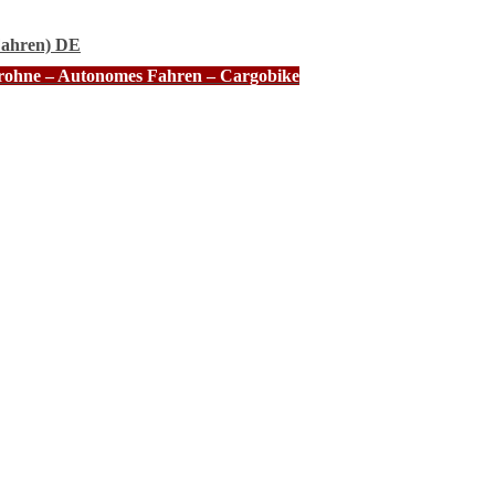
Fahren) DE
Drohne – Autonomes Fahren – Cargobike