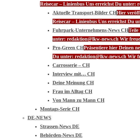
Reisecar – Linienbus Uns erreichst Du unter: 
Aktuelle Transport-Bilder CH
Hier veröf
Reisecar – Linienbus Uns erreichst Du u
Fuhrpark-Unternehmens-News CH
Teile
unter: redaktion@lkw-news.ch Wir freue
Pro-Green CH
Präsentiere hier Deinen n
Du unter: redaktion@lkw-news.ch Wir fr
Carrosserie – CH
Interview mit… CH
Deine Meinung CH
Frau im Alltag CH
Von Mann zu Mann CH
Montags-Serie CH
DE-NEWS
Strassen-News DE
Behörden-News DE