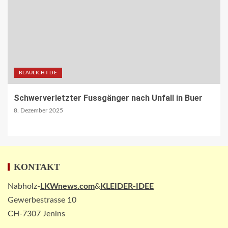
ÖV-NEWS CH
Fahrplan 2026: Angebotsausbau auf
diversen Linien
28
BLAULICHT DE
STRASSEN-NEWS CH
A13 Landquart-Sarganserland:
Baustelle in Winterpause
Schwerverletzter Fussgänger nach Unfall in Buer
29
8. Dezember 2025
STRASSEN-NEWS CH
A1 Nordumfahrung Zürich: Sanierung
der 2. Röhre des Gubristtunnels
KONTAKT
abgeschlossen
30
Nabholz-
LKWnews.com
&
KLEIDER-IDEE
Gewerbestrasse 10
BEHÖRDEN-NEWS DE
CH-7307 Jenins
Lkw-Maut-Fahrleistungsindex im
November 2025: -0,8 % zum