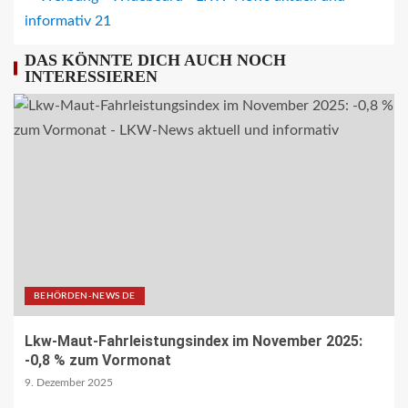
MAN Engines präsentiert nächste
Generation der bewährten Baureihe
MAN E32
DAS KÖNNTE DICH AUCH NOCH
7
INTERESSIEREN
BLAULICHT DE
Schwerverletzter Fussgänger nach
Unfall in Buer
8
BLAULICHT DE
Offenburg, A5 – Zwei Unfälle legen
Berufsverkehr lahm
9
BEHÖRDEN-NEWS DE
Lkw-Maut-Fahrleistungsindex im November 2025:
FUHRPARK-UNTERNEHMENS-NEWS DE
-0,8 % zum Vormonat
Sattelauflieger im Kundeneinsatz
9. Dezember 2025
beim Bau mobiler Strassen