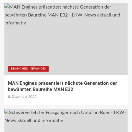
24
NACHHALTIGKEIT UND UMWELT DE
Wo Strassen aufblühen: Zehn
Kommunen zeigen, wie Wandel
gelingt
25
REISECAR- UND LINIENBUS-PRODUZENTEN DE
RDA-Projekt soll Lade- und
BRANCHEN-NEWS (DE)
Infrastrukturbedarf von elektrisch
betriebenen Reisebussen ermitteln
26
MAN Engines präsentiert nächste Generation der
bewährten Baureihe MAN E32
8. Dezember 2025
ÖV-NEWS CH
Tramhaltestelle «Bahnhofquai» wird
barrierefrei: Sanierungsarbeiten
starten Mitte Dezember
27