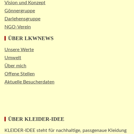
Vision und Konzept
STRASSEN-NEWS DE
Gönnergruppe
A2: Sperrung nach Lkw-Unfall legt
Darlehensgruppe
wichtigen Korridor lahm
NGO-Verein
5
ÜBER LKWNEWS
Unsere Werte
Umwelt
Über mich
Offene Stellen
Aktuelle Besucherdaten
ÜBER KLEIDER-IDEE
KLEIDER-IDEE steht für nachhaltige, passgenaue Kleidung