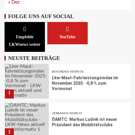
A1 Nordumfahrung Zürich: Sanierung
« Dez
der 2. Röhre des Gubristtunnels
abgeschlossen
FOLGE UNS AUF SOCIAL
30
BEHÖRDEN-NEWS DE
Empfehle
YouTube
Lkw-Maut-Fahrleistungsindex im
LKWnews weiter
November 2025: -0,8 % zum
Vormonat
1
NEUSTE BEITRÄGE
VERBANDS-NEWS AT
ÖAMTC: Markus Ludvik ist neuer
Präsident des Mobilitätsclubs
2
ÖV-NEWS CH
Neue Billettautomaten mit
Informationen in Echtzeit
3