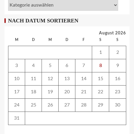
ÖV-NEWS CH
Tramhaltestelle «Bahnhofquai» wird
NACH DATUM SORTIEREN
barrierefrei: Sanierungsarbeiten
starten Mitte Dezember
August 2026
27
M
D
M
D
F
S
S
1
2
ÖV-NEWS CH
Fahrplan 2026: Angebotsausbau auf
3
4
5
6
7
8
9
diversen Linien
28
10
11
12
13
14
15
16
17
18
19
20
21
22
23
STRASSEN-NEWS CH
A13 Landquart-Sarganserland:
24
25
26
27
28
29
30
Baustelle in Winterpause
29
31
STRASSEN-NEWS CH