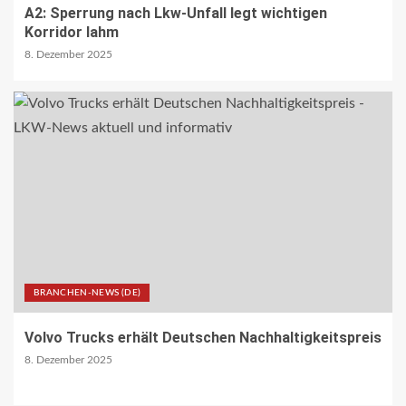
A2: Sperrung nach Lkw-Unfall legt wichtigen
BLAULICHT DE
Korridor lahm
Strassenverkehrsgefährdung auf der
B51
8. Dezember 2025
21
ÖV-NEWS INT
Nachtzüge der neuen Generation
bringen mehr Komfort für Reisende
22
ÜBRIGE PRODUZENTEN AT
Langfristige Absicherung des
landwirtschaftlichen
Versicherungssystems gelungen
BRANCHEN-NEWS (DE)
23
Volvo Trucks erhält Deutschen Nachhaltigkeitspreis
8. Dezember 2025
BEHÖRDEN-NEWS DE
Bund zieht Fazit zur
Bundesfernstrassen-Reform