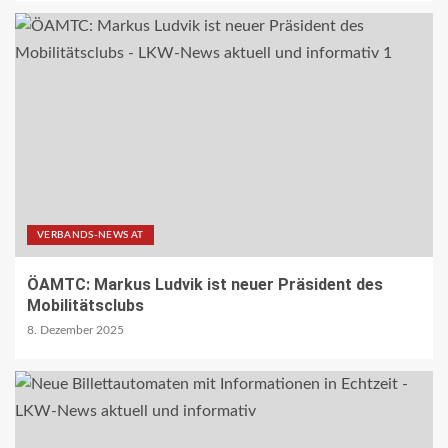
10
PUBLIKATIONEN (STRASSE) DE
„Alles im Tacho?!“ macht Lenk- und
Ruhezeiten begreifbar
11
KRAN - DE
Hagedorn wächst mit Hüffermann-
Erwerb und stärkt seine Schwerlast-
VERBANDS-NEWS AT
und Kranlogistik
12
ÖAMTC: Markus Ludvik ist neuer Präsident des
Mobilitätsclubs
DIGITAL DE
8. Dezember 2025
Repräsentative Studie vom Vodafone
Institut
13
PAKETZUSTELLER DE