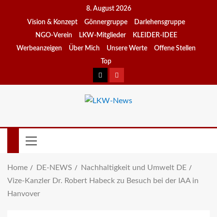
8. August 2026
Vision & Konzept
Gönnergruppe
Darlehensgruppe
NGO-Verein
LKW-Mitglieder
KLEIDER-IDEE
Werbeanzeigen
Über Mich
Unsere Werte
Offene Stellen
Top
Home
DE-NEWS
Nachhaltigkeit und Umwelt DE
Vize-Kanzler Dr. Robert Habeck zu Besuch bei der IAA in
Hanvover