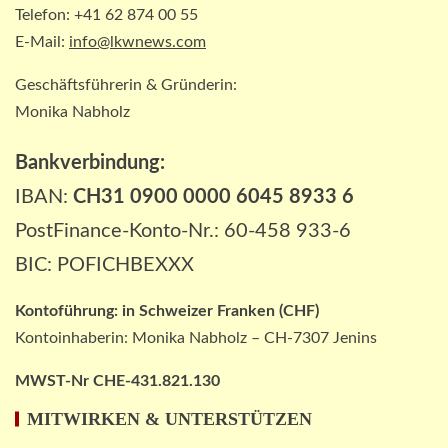
Vormonat
Telefon: +41 62 874 00 55
1
E-Mail:
info@lkwnews.com
Geschäftsführerin & Gründerin:
VERBANDS-NEWS AT
ÖAMTC: Markus Ludvik ist neuer
Monika Nabholz
Präsident des Mobilitätsclubs
2
Bankverbindung:
IBAN:
CH31 0900 0000 6045 8933 6
ÖV-NEWS CH
PostFinance-Konto-Nr.: 60-458 933-6
Neue Billettautomaten mit
Informationen in Echtzeit
BIC: POFICHBEXXX
3
Kontoführung:
in
Schweizer Franken (CHF)
Kontoinhaberin: Monika Nabholz – CH-7307 Jenins
PAKETZUSTELLER INT
DHL: Die ungewöhnlichsten
Transporte 2025 – von Antilopen bis
MWST-Nr CHE-431.821.130
zu Kunstskulpturen
4
MITWIRKEN & UNTERSTÜTZEN