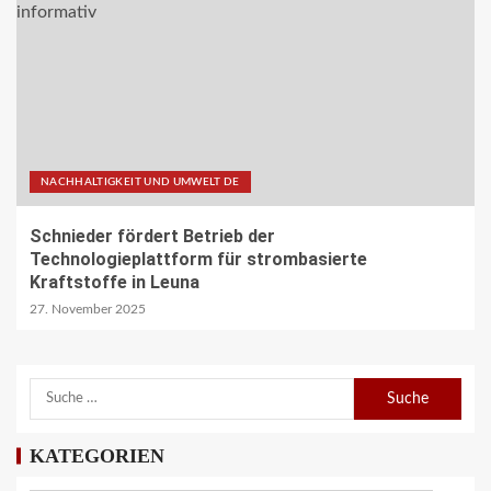
NACHHALTIGKEIT UND UMWELT DE
Schnieder fördert Betrieb der
Technologieplattform für strombasierte
Kraftstoffe in Leuna
27. November 2025
REISECAR- UND LINIENBUS-PRODUZENTEN DE
RDA-Projekt soll Lade- und
Infrastrukturbedarf von elektrisch
KATEGORIEN
betriebenen Reisebussen ermitteln
26