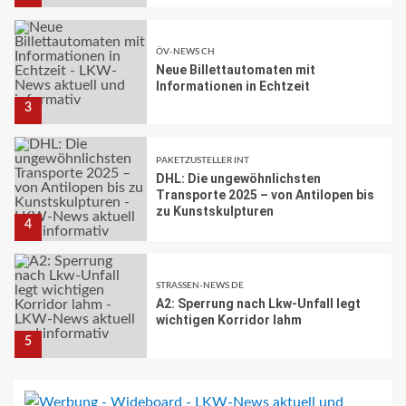
PAKETZUSTELLER INT
DHL: Die ungewöhnlichsten
Transporte 2025 – von Antilopen bis
zu Kunstskulpturen
4
STRASSEN-NEWS DE
A2: Sperrung nach Lkw-Unfall legt
wichtigen Korridor lahm
5
BRANCHEN-NEWS (DE)
Volvo Trucks erhält Deutschen
Nachhaltigkeitspreis
6
BRANCHEN-NEWS (DE)