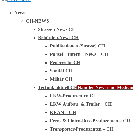
Primary
News
Menu
CH-NEWS
Strassen-News CH
Behörden-News CH
Publikationen (Strasse) CH
Polizei – Intern – News – CH
Feuerwehr CH
Sanität CH
Militär CH
Technik aktuell CH
Händler-News sind Medienmi
LKW-Produzenten CH
LKW-Aufbau- & Trailer – CH
KRAN – CH
Fern- & Linien-Bus -Produzenten – CH
Transporter-Produzenten – CH