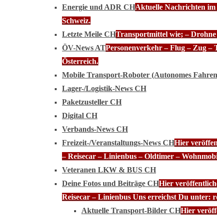
Energie und ADR CH
Aktuelle Nachrichten im
Schweiz.
Letzte Meile CH
Transportmittel wie; – Drohn
ÖV-News AT
Personenverkehr – Flug – Zug – 
Österreich.
Mobile Transport-Roboter (Autonomes Fahre
Lager-/Logistik-News CH
Paketzusteller CH
Digital CH
Verbands-News CH
Freizeit-/Veranstaltungs-News CH
Hier veröffe
– Reisecar – Linienbus – Oldtimer – Wohnmobi
Veteranen LKW & BUS CH
Deine Fotos und Beiträge CH
Hier veröffentli
Reisecar – Linienbus Uns erreichst Du unter: 
Aktuelle Transport-Bilder CH
Hier veröf