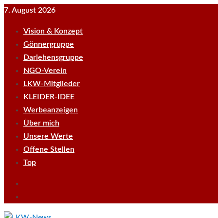
Skip
7. August 2026
to
Vision & Konzept
content
Gönnergruppe
Darlehensgruppe
NGO-Verein
LKW-Mitglieder
KLEIDER-IDEE
Werbeanzeigen
Über mich
Unsere Werte
Offene Stellen
Top
Empfehle
LKWnews
YouTube
weiter