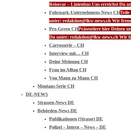
Reisecar – Linienbus Uns erreichst Du u
Fuhrpark-Unternehmens-News CH
Teile
unter: redaktion@lkw-news.ch Wir freue
Pro-Green CH
Präsentiere hier Deinen n
Du unter: redaktion@lkw-news.ch Wir fr
Carrosserie – CH
Interview mit… CH
Deine Meinung CH
Frau im Alltag CH
Von Mann zu Mann CH
Montags-Serie CH
DE-NEWS
Strassen-News DE
Behörden-News DE
Publikationen (Strasse) DE
Polizei – Intern – News – DE