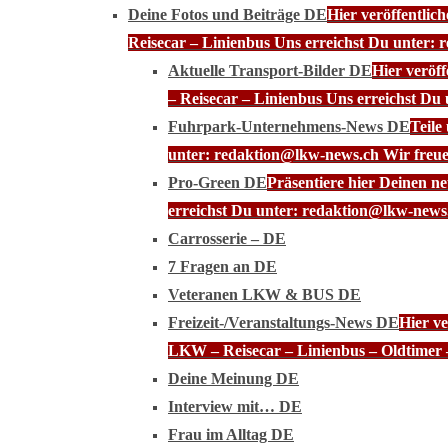
Deine Fotos und Beiträge DE
Hier veröffentli
Reisecar – Linienbus Uns erreichst Du unter: 
Aktuelle Transport-Bilder DE
Hier veröf
– Reisecar – Linienbus Uns erreichst Du
Fuhrpark-Unternehmens-News DE
Teile
unter: redaktion@lkw-news.ch Wir freue
Pro-Green DE
Präsentiere hier Deinen n
erreichst Du unter: redaktion@lkw-news.
Carrosserie – DE
7 Fragen an DE
Veteranen LKW & BUS DE
Freizeit-/Veranstaltungs-News DE
Hier ve
LKW – Reisecar – Linienbus – Oldtimer 
Deine Meinung DE
Interview mit… DE
Frau im Alltag DE