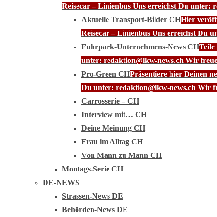
Reisecar – Linienbus Uns erreichst Du unter: 
Aktuelle Transport-Bilder CH
Hier veröf
Reisecar – Linienbus Uns erreichst Du u
Fuhrpark-Unternehmens-News CH
Teile
unter: redaktion@lkw-news.ch Wir freue
Pro-Green CH
Präsentiere hier Deinen n
Du unter: redaktion@lkw-news.ch Wir fr
Carrosserie – CH
Interview mit… CH
Deine Meinung CH
Frau im Alltag CH
Von Mann zu Mann CH
Montags-Serie CH
DE-NEWS
Strassen-News DE
Behörden-News DE