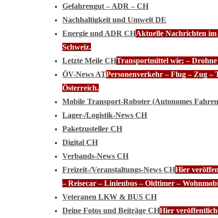
Gefahrengut – ADR – CH
Nachhaltigkeit und Umwelt DE
Energie und ADR CH
Aktuelle Nachrichten im
Schweiz.
Letzte Meile CH
Transportmittel wie; – Drohn
ÖV-News AT
Personenverkehr – Flug – Zug – 
Österreich.
Mobile Transport-Roboter (Autonomes Fahre
Lager-/Logistik-News CH
Paketzusteller CH
Digital CH
Verbands-News CH
Freizeit-/Veranstaltungs-News CH
Hier veröffe
– Reisecar – Linienbus – Oldtimer – Wohnmobi
Veteranen LKW & BUS CH
Deine Fotos und Beiträge CH
Hier veröffentli