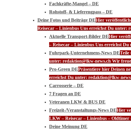
Fachkräfte-Mangel – DE
Rohstoff- & Lieferengpass – DE
Deine Fotos und Beiträge DE
Hier veröffentli
Reisecar – Linienbus Uns erreichst Du unter: 
Aktuelle Transport-Bilder DE
Hier veröf
– Reisecar – Linienbus Uns erreichst Du
Fuhrpark-Unternehmens-News DE
Teile
unter: redaktion@lkw-news.ch Wir freue
Pro-Green DE
Präsentiere hier Deinen n
erreichst Du unter: redaktion@lkw-news.
Carrosserie – DE
7 Fragen an DE
Veteranen LKW & BUS DE
Freizeit-/Veranstaltungs-News DE
Hier ve
LKW – Reisecar – Linienbus – Oldtimer 
Deine Meinung DE