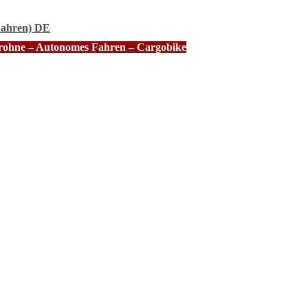
Fahren) DE
Drohne – Autonomes Fahren – Cargobike