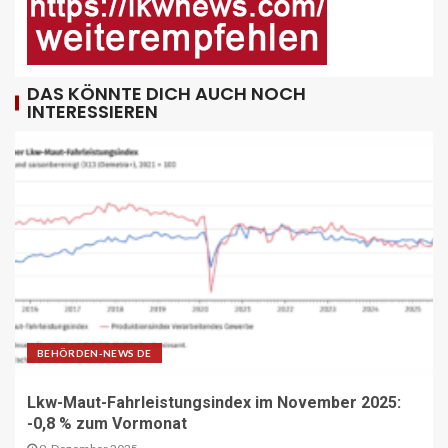
„Alles im Tacho?!“ macht Lenk- und
Ruhezeiten begreifbar
11
DAS KÖNNTE DICH AUCH NOCH
INTERESSIEREN
KRAN - DE
Hagedorn wächst mit Hüffermann-
Erwerb und stärkt seine Schwerlast-
und Kranlogistik
12
DIGITAL DE
Repräsentative Studie vom Vodafone
Institut
13
BEHÖRDEN-NEWS DE
PAKETZUSTELLER DE
Sonderbriefmarke würdigt
Lkw-Maut-Fahrleistungsindex im November 2025:
„Stolpersteine“-Initiative zum
-0,8 % zum Vormonat
Gedenken an NS-Opfer
14