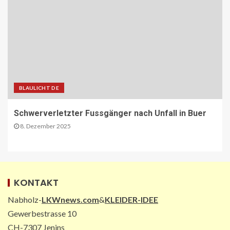
VERBANDS-NEWS AT
ÖAMTC: Markus Ludvik ist neuer
Präsident des Mobilitätsclubs
2
ÖV-NEWS CH
Neue Billettautomaten mit
BLAULICHT DE
Informationen in Echtzeit
3
Schwerverletzter Fussgänger nach Unfall in Buer
8. Dezember 2025
PAKETZUSTELLER INT
DHL: Die ungewöhnlichsten
Transporte 2025 – von Antilopen bis
zu Kunstskulpturen
4
KONTAKT
Nabholz-
LKWnews.com
&
KLEIDER-IDEE
STRASSEN-NEWS DE
Gewerbestrasse 10
A2: Sperrung nach Lkw-Unfall legt
CH-7307 Jenins
wichtigen Korridor lahm