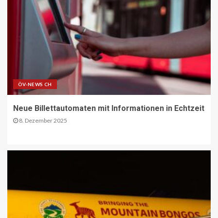
Deutsche Post erweitert
Serviceangebot in Partnerfilialen:
Kooperation mit Western Union
ermöglicht weltweite Geldtransfers
18
LETZTE MEILE DE
PAKETZUSTELLER DE
DHL startet Aufbau eigener E-LKW-
Ladeparks an seinen deutschen
ÖV-NEWS CH
Paketzentren
19
Neue Billettautomaten mit Informationen in Echtzeit
8. Dezember 2025
BLAULICHT DE
TECHNIK AKTUELL
Mannheim: Lkw in Vollbrand
20
BLAULICHT DE
Strassenverkehrsgefährdung auf der
B51