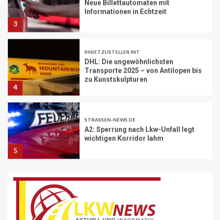
Transporte 2025 – von Antilopen bis
zu Kunstskulpturen
4
STRASSEN-NEWS DE
A2: Sperrung nach Lkw-Unfall legt
wichtigen Korridor lahm
5
BRANCHEN-NEWS (DE)
Volvo Trucks erhält Deutschen
Nachhaltigkeitspreis
6
BRANCHEN-NEWS (DE)
MAN Engines präsentiert nächste
Generation der bewährten Baureihe
MAN E32
7