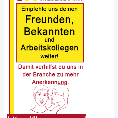
BLAULICHT DE
Schwerverletzter Fussgänger nach
Unfall in Buer
8
BLAULICHT DE
Offenburg, A5 – Zwei Unfälle legen
Berufsverkehr lahm
9
FUHRPARK-UNTERNEHMENS-NEWS DE
Sattelauflieger im Kundeneinsatz
beim Bau mobiler Strassen
10
PUBLIKATIONEN (STRASSE) DE