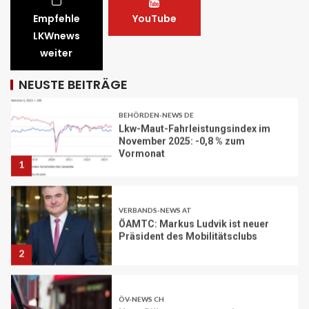
Empfehle
YouTube
BEHÖRDEN-NEWS DE
LKWnews
Lkw-Maut-Fahrleistungsindex im
weiter
November 2025: -0,8 % zum
Vormonat
1
NEUSTE BEITRÄGE
VERBANDS-NEWS AT
ÖAMTC: Markus Ludvik ist neuer
Präsident des Mobilitätsclubs
2
ÖV-NEWS CH
Neue Billettautomaten mit
Informationen in Echtzeit
3
PAKETZUSTELLER INT
DHL: Die ungewöhnlichsten