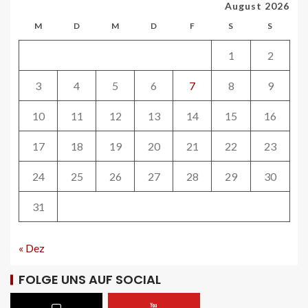
August 2026
barrierefrei: Sanierungsarbeiten
starten Mitte Dezember
M
D
M
D
F
S
S
27
1
2
ÖV-NEWS CH
3
4
5
6
7
8
9
Fahrplan 2026: Angebotsausbau auf
diversen Linien
10
11
12
13
14
15
16
28
17
18
19
20
21
22
23
STRASSEN-NEWS CH
24
25
26
27
28
29
30
A13 Landquart-Sarganserland:
Baustelle in Winterpause
31
29
« Dez
STRASSEN-NEWS CH
A1 Nordumfahrung Zürich: Sanierung
der 2. Röhre des Gubristtunnels
FOLGE UNS AUF SOCIAL
abgeschlossen
30