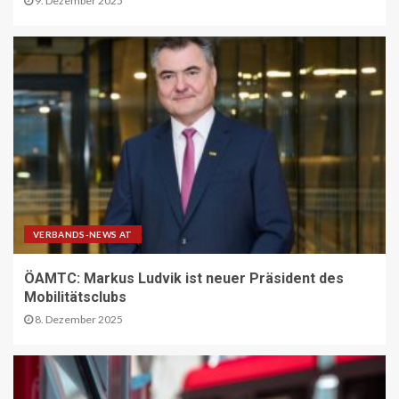
9. Dezember 2025
STRASSEN-NEWS CH
A9 Südumfahrung Visp: Sperrung
Eyholztunnel in Fahrtrichtung Brig
15
BRANCHEN-NEWS (DE)
CO2 nur im Sprudelwasser
16
VERBANDS-NEWS AT
ÖAMTC: Markus Ludvik ist neuer Präsident des
NACHHALTIGKEIT UND UMWELT DE
Mobilitätsclubs
Entwaldungsverordnung:
8. Dezember 2025
Baugewerbe begrüsst EU-Einigung
17
PAKETZUSTELLER DE