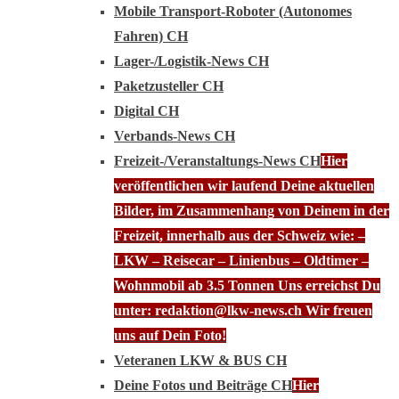
Mobile Transport-Roboter (Autonomes
Fahren) CH
Lager-/Logistik-News CH
Paketzusteller CH
Digital CH
Verbands-News CH
Freizeit-/Veranstaltungs-News CH
Hier
veröffentlichen wir laufend Deine aktuellen
Bilder, im Zusammenhang von Deinem in der
Freizeit, innerhalb aus der Schweiz wie: –
LKW – Reisecar – Linienbus – Oldtimer –
Wohnmobil ab 3.5 Tonnen Uns erreichst Du
unter: redaktion@lkw-news.ch Wir freuen
uns auf Dein Foto!
Veteranen LKW & BUS CH
Deine Fotos und Beiträge CH
Hier