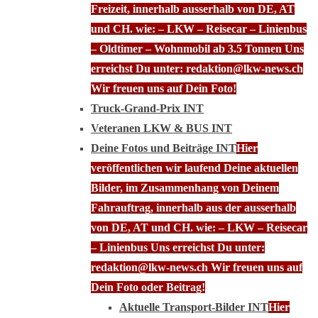
Freizeit, innerhalb ausserhalb von DE, AT
und CH. wie: – LKW – Reisecar – Linienbus
– Oldtimer – Wohnmobil ab 3.5 Tonnen Uns
erreichst Du unter: redaktion@lkw-news.ch
Wir freuen uns auf Dein Foto!
Truck-Grand-Prix INT
Veteranen LKW & BUS INT
Deine Fotos und Beiträge INT
Hier
veröffentlichen wir laufend Deine aktuellen
Bilder, im Zusammenhang von Deinem
Fahrauftrag, innerhalb aus der ausserhalb
von DE, AT und CH. wie: – LKW – Reisecar
– Linienbus Uns erreichst Du unter:
redaktion@lkw-news.ch Wir freuen uns auf
Dein Foto oder Beitrag!
Aktuelle Transport-Bilder INT
Hier