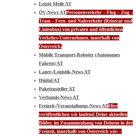
Letzte Meile AT
ÖV-News AT
Personenverkehr – Flug – Zug –
Tram – Fern- und Nahverkehr (Reisecar und
Linienbus) von privaten und öffentlichen
Verkehrs-Unternehmen, innerhalb von
Österreich.
Mobile Transport-Roboter (Autonomes
Fahren) AT
Lager-/Logistik-News AT
Digital AT
Paketzusteller AT
Verbands-News AT
Freizeit-/Veranstaltungs-News AT
Hier
veröffentlichen wir laufend Deine aktuellen
Bilder, im Zusammenhang von Deinem in der
Freizeit, innerhalb von Österreich wie: –