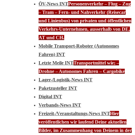
ÖV-News INT
Personenverkehr – Flug – Zug
– Tram – Fern- und Nahverkehr (Reisecar
und Linienbus) von privaten und öffentlichen
Verkehrs-Unternehmen, ausserhalb von DE,
AT und CH.
Mobile Transport-Roboter (Autonomes
Fahren) INT
Letzte Meile INT
Transportmittel wie; –
Drohne – Autonomes Fahren – Cargobike
Lager-/Logistik-News INT
Paketzusteller INT
Digital INT
Verbands-News INT
Freizeit-/Veranstaltungs-News INT
Hier
veröffentlichen wir laufend Deine aktuellen
Bilder, im Zusammenhang von Deinem in der