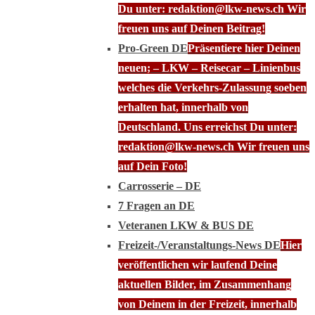
Du unter: redaktion@lkw-news.ch Wir
freuen uns auf Deinen Beitrag!
Pro-Green DE
Präsentiere hier Deinen
neuen; – LKW – Reisecar – Linienbus
welches die Verkehrs-Zulassung soeben
erhalten hat, innerhalb von
Deutschland. Uns erreichst Du unter:
redaktion@lkw-news.ch Wir freuen uns
auf Dein Foto!
Carrosserie – DE
7 Fragen an DE
Veteranen LKW & BUS DE
Freizeit-/Veranstaltungs-News DE
Hier
veröffentlichen wir laufend Deine
aktuellen Bilder, im Zusammenhang
von Deinem in der Freizeit, innerhalb