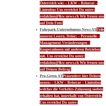
Österreich wie: – LKW – Reisecar –
Linienbus Uns erreichst Du unter:
redaktion@lkw-news.ch Wir freuen uns
auf Dein Foto!
Fuhrpark-Unternehmens-News AT
Teile
unseren Lesern, Deine; – Personelle –
Management-Veränderungen –
Kooperationen mit anderen Betrieben
mit. Uns erreichst Du unter:
redaktion@lkw-news.ch Wir freuen uns
auf Deinen Beitrag!
Pro-Green AT
Präsentiere hier Deinen
neuen; – LKW – Reisecar – Linienbus
welches die Verkehrs-Zulassung soeben
erhalten hat, innerhalb von Österreich.
Uns erreichst Du unter: