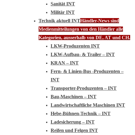
Sanität INT
Militär INT
Technik aktuell INT
Händler-News sind
Medienmitteilungen von den Händler alle
Kategorien, ausserhalb von DE, AT und CH.
LKW-Produzenten INT
LKW-Aufbau- & Trailer – INT
KRAN – INT
Fern- & Linien-Bus -Produzenten –
INT
Transporter-Produzenten – INT
Bau-Maschinen – INT
Landwirtschaftliche Maschinen INT
Hebe-Bühnen-Technik – INT
Ladesicherung – INT
Reifen und Felgen INT