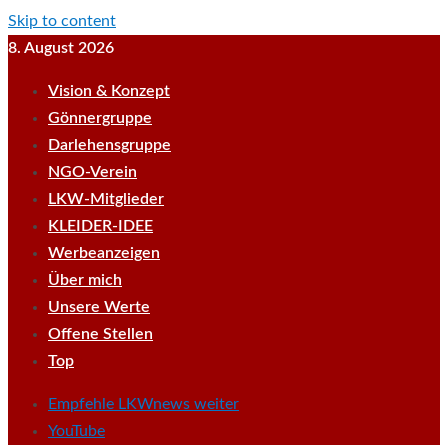
Skip to content
8. August 2026
Vision & Konzept
Gönnergruppe
Darlehensgruppe
NGO-Verein
LKW-Mitglieder
KLEIDER-IDEE
Werbeanzeigen
Über mich
Unsere Werte
Offene Stellen
Top
Empfehle LKWnews weiter
YouTube