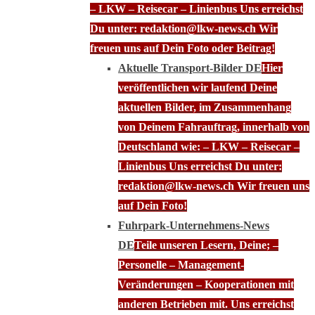
– LKW – Reisecar – Linienbus Uns erreichst
Du unter: redaktion@lkw-news.ch Wir
freuen uns auf Dein Foto oder Beitrag!
Aktuelle Transport-Bilder DE
Hier
veröffentlichen wir laufend Deine
aktuellen Bilder, im Zusammenhang
von Deinem Fahrauftrag, innerhalb von
Deutschland wie: – LKW – Reisecar –
Linienbus Uns erreichst Du unter:
redaktion@lkw-news.ch Wir freuen uns
auf Dein Foto!
Fuhrpark-Unternehmens-News
DE
Teile unseren Lesern, Deine; –
Personelle – Management-
Veränderungen – Kooperationen mit
anderen Betrieben mit. Uns erreichst