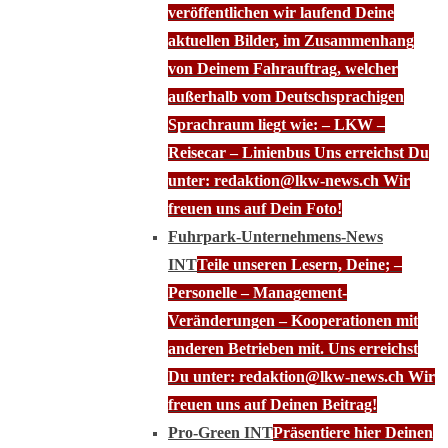
veröffentlichen wir laufend Deine
aktuellen Bilder, im Zusammenhang
von Deinem Fahrauftrag, welcher
außerhalb vom Deutschsprachigen
Sprachraum liegt wie: – LKW –
Reisecar – Linienbus Uns erreichst Du
unter: redaktion@lkw-news.ch Wir
freuen uns auf Dein Foto!
Fuhrpark-Unternehmens-News
INT
Teile unseren Lesern, Deine; –
Personelle – Management-
Veränderungen – Kooperationen mit
anderen Betrieben mit. Uns erreichst
Du unter: redaktion@lkw-news.ch Wir
freuen uns auf Deinen Beitrag!
Pro-Green INT
Präsentiere hier Deinen