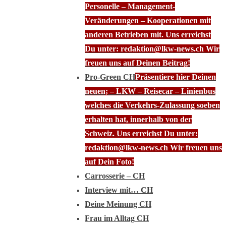
Personelle – Management-
Veränderungen – Kooperationen mit
anderen Betrieben mit. Uns erreichst
Du unter: redaktion@lkw-news.ch Wir
freuen uns auf Deinen Beitrag!
Pro-Green CH
Präsentiere hier Deinen
neuen; – LKW – Reisecar – Linienbus
welches die Verkehrs-Zulassung soeben
erhalten hat, innerhalb von der
Schweiz. Uns erreichst Du unter:
redaktion@lkw-news.ch Wir freuen uns
auf Dein Foto!
Carrosserie – CH
Interview mit… CH
Deine Meinung CH
Frau im Alltag CH