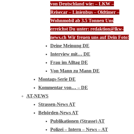
von Deutschland wie: – LKW –
Reisecar – Linienbus – Oldtimer –
Wohnmobil ab 3.5 Tonnen Uns
erreichst Du unter: redaktion@lkw-
news.ch Wir freuen uns auf Dein Foto!
Deine Meinung DE
Interview mit… DE
Frau im Alltag DE
Von Mann zu Mann DE
Montags-Serie DE
Kommentar von… – DE
AT-NEWS
Strassen-News AT
Behörden-News AT
Publikationen (Strasse) AT
Polizei – Intern – News – AT