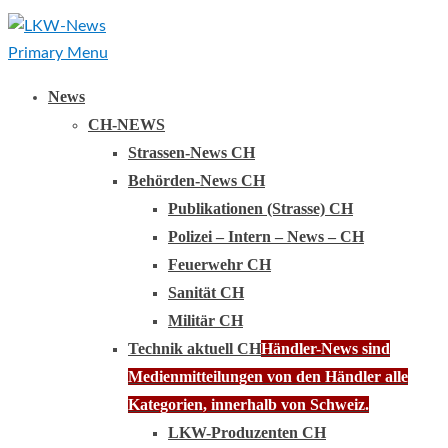
Primary Menu
News
CH-NEWS
Strassen-News CH
Behörden-News CH
Publikationen (Strasse) CH
Polizei – Intern – News – CH
Feuerwehr CH
Sanität CH
Militär CH
Technik aktuell CH
Händler-News sind
Medienmitteilungen von den Händler alle
Kategorien, innerhalb von Schweiz.
LKW-Produzenten CH