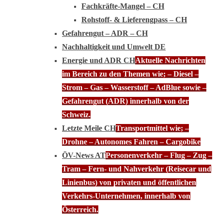
Fachkräfte-Mangel – CH
Rohstoff- & Lieferengpass – CH
Gefahrengut – ADR – CH
Nachhaltigkeit und Umwelt DE
Energie und ADR CH
Aktuelle Nachrichten
im Bereich zu den Themen wie; – Diesel –
Strom – Gas – Wasserstoff – AdBlue sowie –
Gefahrengut (ADR) innerhalb von der
Schweiz.
Letzte Meile CH
Transportmittel wie; –
Drohne – Autonomes Fahren – Cargobike
ÖV-News AT
Personenverkehr – Flug – Zug –
Tram – Fern- und Nahverkehr (Reisecar und
Linienbus) von privaten und öffentlichen
Verkehrs-Unternehmen, innerhalb von
Österreich.