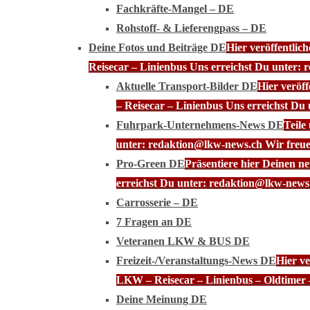
Fachkräfte-Mangel – DE
Rohstoff- & Lieferengpass – DE
Deine Fotos und Beiträge DE
Hier veröffentli
Reisecar – Linienbus Uns erreichst Du unter: 
Aktuelle Transport-Bilder DE
Hier veröf
– Reisecar – Linienbus Uns erreichst Du
Fuhrpark-Unternehmens-News DE
Teile
unter: redaktion@lkw-news.ch Wir freue
Pro-Green DE
Präsentiere hier Deinen n
erreichst Du unter: redaktion@lkw-news.
Carrosserie – DE
7 Fragen an DE
Veteranen LKW & BUS DE
Freizeit-/Veranstaltungs-News DE
Hier ve
LKW – Reisecar – Linienbus – Oldtimer 
Deine Meinung DE