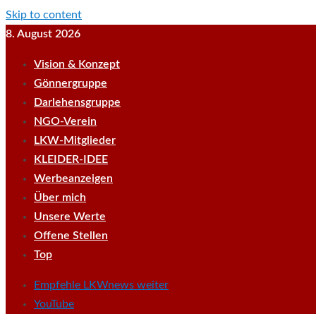
Skip to content
8. August 2026
Vision & Konzept
Gönnergruppe
Darlehensgruppe
NGO-Verein
LKW-Mitglieder
KLEIDER-IDEE
Werbeanzeigen
Über mich
Unsere Werte
Offene Stellen
Top
Empfehle LKWnews weiter
YouTube