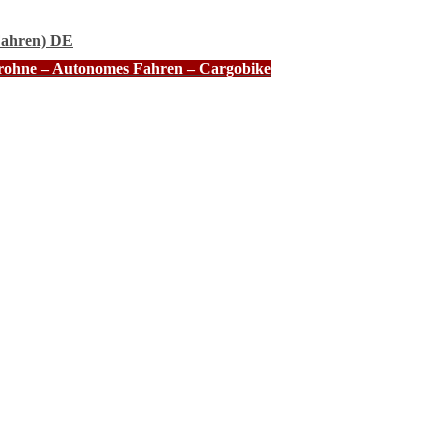
Fahren) DE
Drohne – Autonomes Fahren – Cargobike