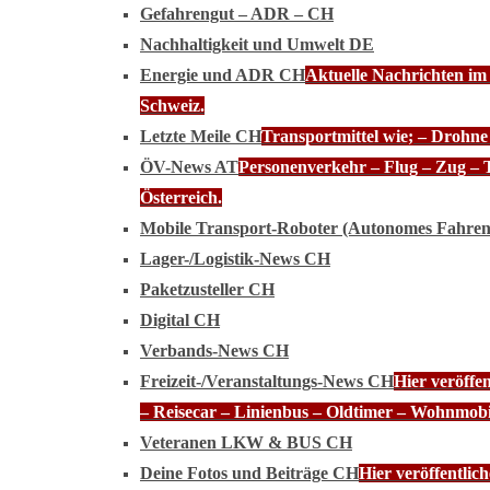
Gefahrengut – ADR – CH
Nachhaltigkeit und Umwelt DE
Energie und ADR CH
Aktuelle Nachrichten im
Schweiz.
Letzte Meile CH
Transportmittel wie; – Drohn
ÖV-News AT
Personenverkehr – Flug – Zug – 
Österreich.
Mobile Transport-Roboter (Autonomes Fahre
Lager-/Logistik-News CH
Paketzusteller CH
Digital CH
Verbands-News CH
Freizeit-/Veranstaltungs-News CH
Hier veröffe
– Reisecar – Linienbus – Oldtimer – Wohnmobi
Veteranen LKW & BUS CH
Deine Fotos und Beiträge CH
Hier veröffentli