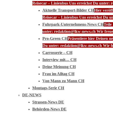
Reisecar – Linienbus Uns erreichst Du unter: 
Aktuelle Transport-Bilder CH
Hier veröf
Reisecar – Linienbus Uns erreichst Du u
Fuhrpark-Unternehmens-News CH
Teile
unter: redaktion@lkw-news.ch Wir freue
Pro-Green CH
Präsentiere hier Deinen n
Du unter: redaktion@lkw-news.ch Wir fr
Carrosserie – CH
Interview mit… CH
Deine Meinung CH
Frau im Alltag CH
Von Mann zu Mann CH
Montags-Serie CH
DE-NEWS
Strassen-News DE
Behörden-News DE