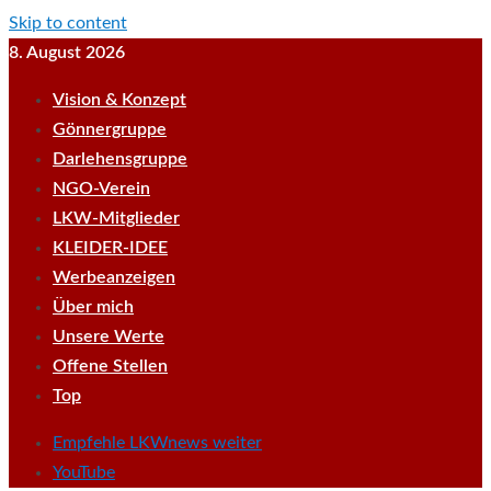
Skip to content
8. August 2026
Vision & Konzept
Gönnergruppe
Darlehensgruppe
NGO-Verein
LKW-Mitglieder
KLEIDER-IDEE
Werbeanzeigen
Über mich
Unsere Werte
Offene Stellen
Top
Empfehle LKWnews weiter
YouTube