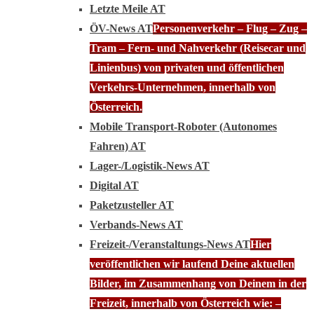
Letzte Meile AT
ÖV-News AT
Personenverkehr – Flug – Zug –
Tram – Fern- und Nahverkehr (Reisecar und
Linienbus) von privaten und öffentlichen
Verkehrs-Unternehmen, innerhalb von
Österreich.
Mobile Transport-Roboter (Autonomes
Fahren) AT
Lager-/Logistik-News AT
Digital AT
Paketzusteller AT
Verbands-News AT
Freizeit-/Veranstaltungs-News AT
Hier
veröffentlichen wir laufend Deine aktuellen
Bilder, im Zusammenhang von Deinem in der
Freizeit, innerhalb von Österreich wie: –