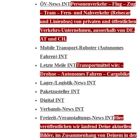
ÖV-News INT
Personenverkehr – Flug – Zug
– Tram – Fern- und Nahverkehr (Reisecar
und Linienbus) von privaten und öffentlichen
Verkehrs-Unternehmen, ausserhalb von DE,
AT und CH.
Mobile Transport-Roboter (Autonomes
Fahren) INT
Letzte Meile INT
Transportmittel wie; –
Drohne – Autonomes Fahren – Cargobike
Lager-/Logistik-News INT
Paketzusteller INT
Digital INT
Verbands-News INT
Freizeit-/Veranstaltungs-News INT
Hier
veröffentlichen wir laufend Deine aktuellen
Bilder, im Zusammenhang von Deinem in der