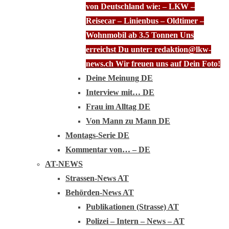
von Deutschland wie: – LKW –
Reisecar – Linienbus – Oldtimer –
Wohnmobil ab 3.5 Tonnen Uns
erreichst Du unter: redaktion@lkw-
news.ch Wir freuen uns auf Dein Foto!
Deine Meinung DE
Interview mit… DE
Frau im Alltag DE
Von Mann zu Mann DE
Montags-Serie DE
Kommentar von… – DE
AT-NEWS
Strassen-News AT
Behörden-News AT
Publikationen (Strasse) AT
Polizei – Intern – News – AT