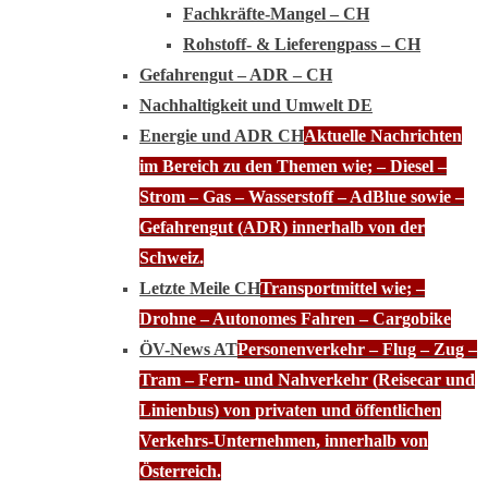
Fachkräfte-Mangel – CH
Rohstoff- & Lieferengpass – CH
Gefahrengut – ADR – CH
Nachhaltigkeit und Umwelt DE
Energie und ADR CH
Aktuelle Nachrichten
im Bereich zu den Themen wie; – Diesel –
Strom – Gas – Wasserstoff – AdBlue sowie –
Gefahrengut (ADR) innerhalb von der
Schweiz.
Letzte Meile CH
Transportmittel wie; –
Drohne – Autonomes Fahren – Cargobike
ÖV-News AT
Personenverkehr – Flug – Zug –
Tram – Fern- und Nahverkehr (Reisecar und
Linienbus) von privaten und öffentlichen
Verkehrs-Unternehmen, innerhalb von
Österreich.