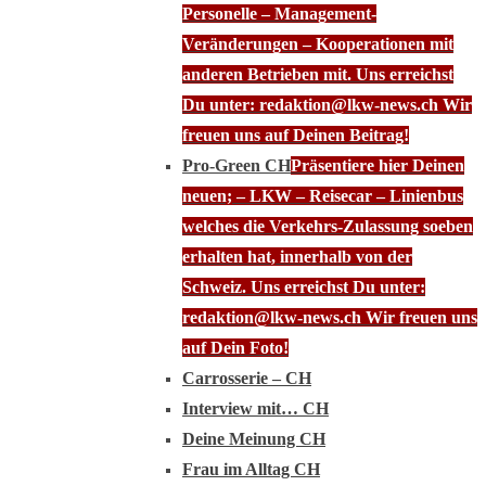
Personelle – Management-
Veränderungen – Kooperationen mit
anderen Betrieben mit. Uns erreichst
Du unter: redaktion@lkw-news.ch Wir
freuen uns auf Deinen Beitrag!
Pro-Green CH
Präsentiere hier Deinen
neuen; – LKW – Reisecar – Linienbus
welches die Verkehrs-Zulassung soeben
erhalten hat, innerhalb von der
Schweiz. Uns erreichst Du unter:
redaktion@lkw-news.ch Wir freuen uns
auf Dein Foto!
Carrosserie – CH
Interview mit… CH
Deine Meinung CH
Frau im Alltag CH