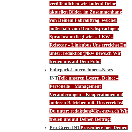
veröffentlichen wir laufend Deine
aktuellen Bilder, im Zusammenhang
von Deinem Fahrauftrag, welcher
außerhalb vom Deutschsprachigen
Sprachraum liegt wie: – LKW –
Reisecar – Linienbus Uns erreichst Du
unter: redaktion@lkw-news.ch Wir
freuen uns auf Dein Foto!
Fuhrpark-Unternehmens-News
INT
Teile unseren Lesern, Deine; –
Personelle – Management-
Veränderungen – Kooperationen mit
anderen Betrieben mit. Uns erreichst
Du unter: redaktion@lkw-news.ch Wir
freuen uns auf Deinen Beitrag!
Pro-Green INT
Präsentiere hier Deinen