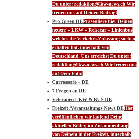
Du unter: redaktion@lkw-news.ch Wir
freuen uns auf Deinen Beitrag!
Pro-Green DE
Präsentiere hier Deinen
neuen; – LKW – Reisecar – Linienbus
welches die Verkehrs-Zulassung soeben
erhalten hat, innerhalb von
Deutschland. Uns erreichst Du unter:
redaktion@lkw-news.ch Wir freuen uns
auf Dein Foto!
Carrosserie – DE
7 Fragen an DE
Veteranen LKW & BUS DE
Freizeit-/Veranstaltungs-News DE
Hier
veröffentlichen wir laufend Deine
aktuellen Bilder, im Zusammenhang
von Deinem in der Freizeit, innerhalb