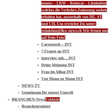
neuen; – LKW – Reisecar – Lienienbus
welches die Verkehrs-Zulassung soeben
erhalten hat, ausserhalb von DE, AT
und CH. Uns erreichst Du unter:
redaktion@lkw-news.ch Wir freuen uns
auf Dein Foto!
Carrosserie – INT
7 Fragen an INT
Interview mit… INT
Deine Meinung INT
Frau im Alltag INT
Von Mann zu Mann INT
NEWS-TV
Gemeinsam für unsere Umwelt
BRANCHEN-News
Exklusiv
Branchenregister