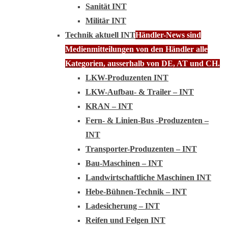
Sanität INT
Militär INT
Technik aktuell INT
Händler-News sind
Medienmitteilungen von den Händler alle
Kategorien, ausserhalb von DE, AT und CH.
LKW-Produzenten INT
LKW-Aufbau- & Trailer – INT
KRAN – INT
Fern- & Linien-Bus -Produzenten –
INT
Transporter-Produzenten – INT
Bau-Maschinen – INT
Landwirtschaftliche Maschinen INT
Hebe-Bühnen-Technik – INT
Ladesicherung – INT
Reifen und Felgen INT