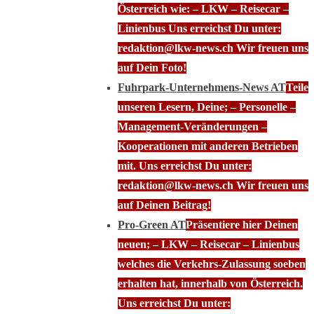
Österreich wie: – LKW – Reisecar –
Linienbus Uns erreichst Du unter:
redaktion@lkw-news.ch Wir freuen uns
auf Dein Foto!
Fuhrpark-Unternehmens-News AT
Teile
unseren Lesern, Deine; – Personelle –
Management-Veränderungen –
Kooperationen mit anderen Betrieben
mit. Uns erreichst Du unter:
redaktion@lkw-news.ch Wir freuen uns
auf Deinen Beitrag!
Pro-Green AT
Präsentiere hier Deinen
neuen; – LKW – Reisecar – Linienbus
welches die Verkehrs-Zulassung soeben
erhalten hat, innerhalb von Österreich.
Uns erreichst Du unter: