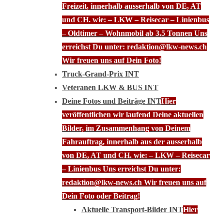
Freizeit, innerhalb ausserhalb von DE, AT
und CH. wie: – LKW – Reisecar – Linienbus
– Oldtimer – Wohnmobil ab 3.5 Tonnen Uns
erreichst Du unter: redaktion@lkw-news.ch
Wir freuen uns auf Dein Foto!
Truck-Grand-Prix INT
Veteranen LKW & BUS INT
Deine Fotos und Beiträge INT
Hier
veröffentlichen wir laufend Deine aktuellen
Bilder, im Zusammenhang von Deinem
Fahrauftrag, innerhalb aus der ausserhalb
von DE, AT und CH. wie: – LKW – Reisecar
– Linienbus Uns erreichst Du unter:
redaktion@lkw-news.ch Wir freuen uns auf
Dein Foto oder Beitrag!
Aktuelle Transport-Bilder INT
Hier