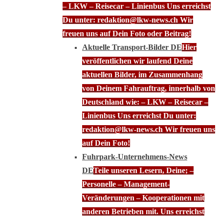
– LKW – Reisecar – Linienbus Uns erreichst
Du unter: redaktion@lkw-news.ch Wir
freuen uns auf Dein Foto oder Beitrag!
Aktuelle Transport-Bilder DE
Hier
veröffentlichen wir laufend Deine
aktuellen Bilder, im Zusammenhang
von Deinem Fahrauftrag, innerhalb von
Deutschland wie: – LKW – Reisecar –
Linienbus Uns erreichst Du unter:
redaktion@lkw-news.ch Wir freuen uns
auf Dein Foto!
Fuhrpark-Unternehmens-News
DE
Teile unseren Lesern, Deine; –
Personelle – Management-
Veränderungen – Kooperationen mit
anderen Betrieben mit. Uns erreichst