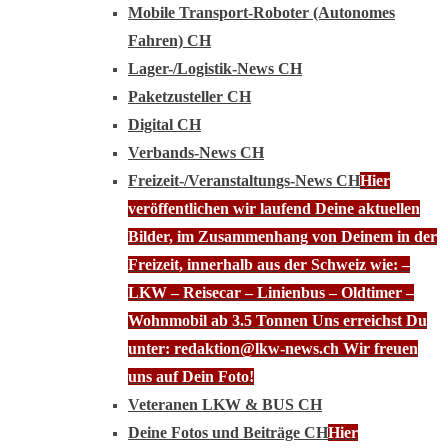
Mobile Transport-Roboter (Autonomes
Fahren) CH
Lager-/Logistik-News CH
Paketzusteller CH
Digital CH
Verbands-News CH
Freizeit-/Veranstaltungs-News CH
Hier
veröffentlichen wir laufend Deine aktuellen
Bilder, im Zusammenhang von Deinem in der
Freizeit, innerhalb aus der Schweiz wie: –
LKW – Reisecar – Linienbus – Oldtimer –
Wohnmobil ab 3.5 Tonnen Uns erreichst Du
unter: redaktion@lkw-news.ch Wir freuen
uns auf Dein Foto!
Veteranen LKW & BUS CH
Deine Fotos und Beiträge CH
Hier