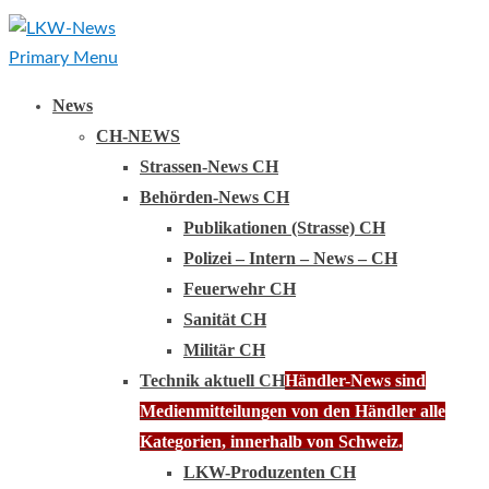
Primary Menu
News
CH-NEWS
Strassen-News CH
Behörden-News CH
Publikationen (Strasse) CH
Polizei – Intern – News – CH
Feuerwehr CH
Sanität CH
Militär CH
Technik aktuell CH
Händler-News sind
Medienmitteilungen von den Händler alle
Kategorien, innerhalb von Schweiz.
LKW-Produzenten CH