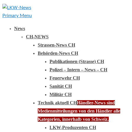
Primary Menu
News
CH-NEWS
Strassen-News CH
Behörden-News CH
Publikationen (Strasse) CH
Polizei – Intern – News – CH
Feuerwehr CH
Sanität CH
Militär CH
Technik aktuell CH
Händler-News sind
Medienmitteilungen von den Händler alle
Kategorien, innerhalb von Schweiz.
LKW-Produzenten CH