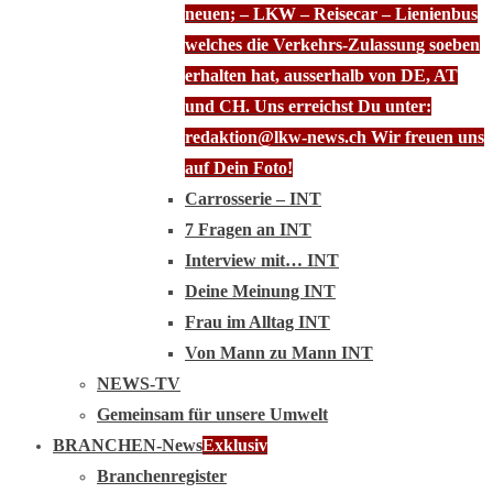
neuen; – LKW – Reisecar – Lienienbus
welches die Verkehrs-Zulassung soeben
erhalten hat, ausserhalb von DE, AT
und CH. Uns erreichst Du unter:
redaktion@lkw-news.ch Wir freuen uns
auf Dein Foto!
Carrosserie – INT
7 Fragen an INT
Interview mit… INT
Deine Meinung INT
Frau im Alltag INT
Von Mann zu Mann INT
NEWS-TV
Gemeinsam für unsere Umwelt
BRANCHEN-News
Exklusiv
Branchenregister