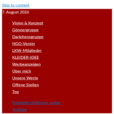
Skip to content
7. August 2026
Vision & Konzept
Gönnergruppe
Darlehensgruppe
NGO-Verein
LKW-Mitglieder
KLEIDER-IDEE
Werbeanzeigen
Über mich
Unsere Werte
Offene Stellen
Top
Empfehle LKWnews weiter
YouTube