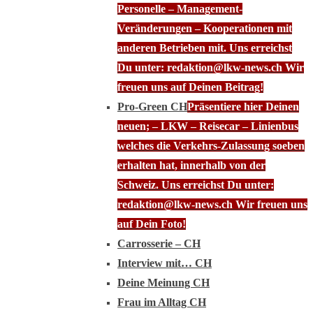
Personelle – Management-
Veränderungen – Kooperationen mit
anderen Betrieben mit. Uns erreichst
Du unter: redaktion@lkw-news.ch Wir
freuen uns auf Deinen Beitrag!
Pro-Green CH
Präsentiere hier Deinen
neuen; – LKW – Reisecar – Linienbus
welches die Verkehrs-Zulassung soeben
erhalten hat, innerhalb von der
Schweiz. Uns erreichst Du unter:
redaktion@lkw-news.ch Wir freuen uns
auf Dein Foto!
Carrosserie – CH
Interview mit… CH
Deine Meinung CH
Frau im Alltag CH