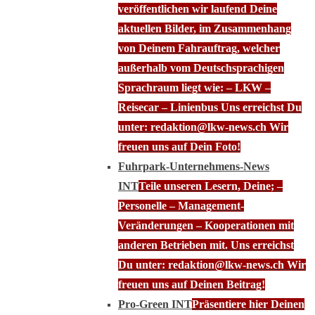
veröffentlichen wir laufend Deine
aktuellen Bilder, im Zusammenhang
von Deinem Fahrauftrag, welcher
außerhalb vom Deutschsprachigen
Sprachraum liegt wie: – LKW –
Reisecar – Linienbus Uns erreichst Du
unter: redaktion@lkw-news.ch Wir
freuen uns auf Dein Foto!
Fuhrpark-Unternehmens-News
INT
Teile unseren Lesern, Deine; –
Personelle – Management-
Veränderungen – Kooperationen mit
anderen Betrieben mit. Uns erreichst
Du unter: redaktion@lkw-news.ch Wir
freuen uns auf Deinen Beitrag!
Pro-Green INT
Präsentiere hier Deinen