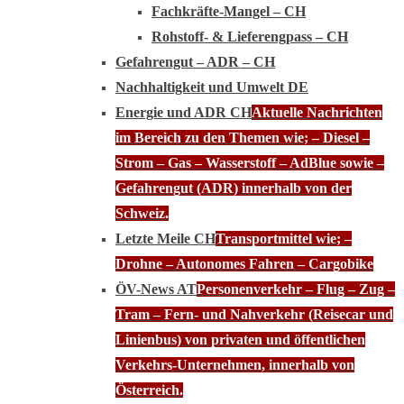
Fachkräfte-Mangel – CH
Rohstoff- & Lieferengpass – CH
Gefahrengut – ADR – CH
Nachhaltigkeit und Umwelt DE
Energie und ADR CH
Aktuelle Nachrichten
im Bereich zu den Themen wie; – Diesel –
Strom – Gas – Wasserstoff – AdBlue sowie –
Gefahrengut (ADR) innerhalb von der
Schweiz.
Letzte Meile CH
Transportmittel wie; –
Drohne – Autonomes Fahren – Cargobike
ÖV-News AT
Personenverkehr – Flug – Zug –
Tram – Fern- und Nahverkehr (Reisecar und
Linienbus) von privaten und öffentlichen
Verkehrs-Unternehmen, innerhalb von
Österreich.