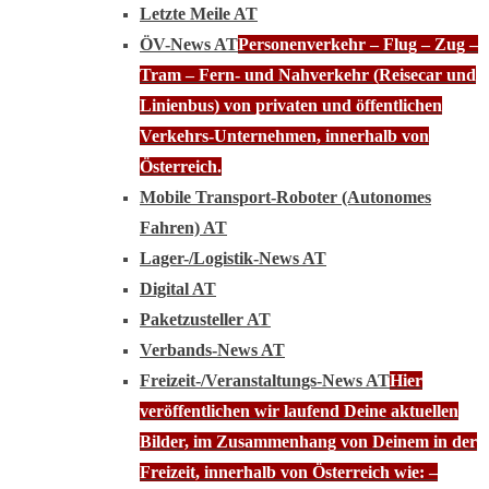
Letzte Meile AT
ÖV-News AT
Personenverkehr – Flug – Zug –
Tram – Fern- und Nahverkehr (Reisecar und
Linienbus) von privaten und öffentlichen
Verkehrs-Unternehmen, innerhalb von
Österreich.
Mobile Transport-Roboter (Autonomes
Fahren) AT
Lager-/Logistik-News AT
Digital AT
Paketzusteller AT
Verbands-News AT
Freizeit-/Veranstaltungs-News AT
Hier
veröffentlichen wir laufend Deine aktuellen
Bilder, im Zusammenhang von Deinem in der
Freizeit, innerhalb von Österreich wie: –