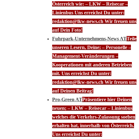
Österreich wie: – LKW – Reisecar –
Linienbus Uns erreichst Du unter:
redaktion@lkw-news.ch Wir freuen uns
auf Dein Foto!
Fuhrpark-Unternehmens-News AT
Teile
unseren Lesern, Deine; – Personelle –
Management-Veränderungen –
Kooperationen mit anderen Betrieben
mit. Uns erreichst Du unter:
redaktion@lkw-news.ch Wir freuen uns
auf Deinen Beitrag!
Pro-Green AT
Präsentiere hier Deinen
neuen; – LKW – Reisecar – Linienbus
welches die Verkehrs-Zulassung soeben
erhalten hat, innerhalb von Österreich.
Uns erreichst Du unter: