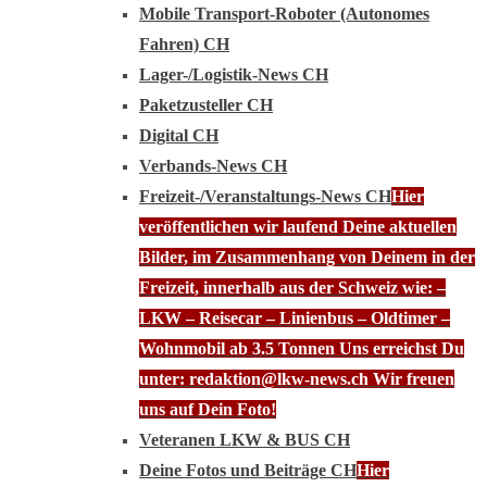
Mobile Transport-Roboter (Autonomes
Fahren) CH
Lager-/Logistik-News CH
Paketzusteller CH
Digital CH
Verbands-News CH
Freizeit-/Veranstaltungs-News CH
Hier
veröffentlichen wir laufend Deine aktuellen
Bilder, im Zusammenhang von Deinem in der
Freizeit, innerhalb aus der Schweiz wie: –
LKW – Reisecar – Linienbus – Oldtimer –
Wohnmobil ab 3.5 Tonnen Uns erreichst Du
unter: redaktion@lkw-news.ch Wir freuen
uns auf Dein Foto!
Veteranen LKW & BUS CH
Deine Fotos und Beiträge CH
Hier