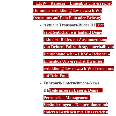
– LKW – Reisecar – Linienbus Uns erreichst
Du unter: redaktion@lkw-news.ch Wir
freuen uns auf Dein Foto oder Beitrag!
Aktuelle Transport-Bilder DE
Hier
veröffentlichen wir laufend Deine
aktuellen Bilder, im Zusammenhang
von Deinem Fahrauftrag, innerhalb von
Deutschland wie: – LKW – Reisecar –
Linienbus Uns erreichst Du unter:
redaktion@lkw-news.ch Wir freuen uns
auf Dein Foto!
Fuhrpark-Unternehmens-News
DE
Teile unseren Lesern, Deine; –
Personelle – Management-
Veränderungen – Kooperationen mit
anderen Betrieben mit. Uns erreichst