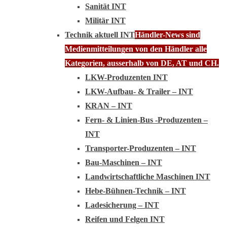
Sanität INT
Militär INT
Technik aktuell INT
Händler-News sind
Medienmitteilungen von den Händler alle
Kategorien, ausserhalb von DE, AT und CH.
LKW-Produzenten INT
LKW-Aufbau- & Trailer – INT
KRAN – INT
Fern- & Linien-Bus -Produzenten –
INT
Transporter-Produzenten – INT
Bau-Maschinen – INT
Landwirtschaftliche Maschinen INT
Hebe-Bühnen-Technik – INT
Ladesicherung – INT
Reifen und Felgen INT