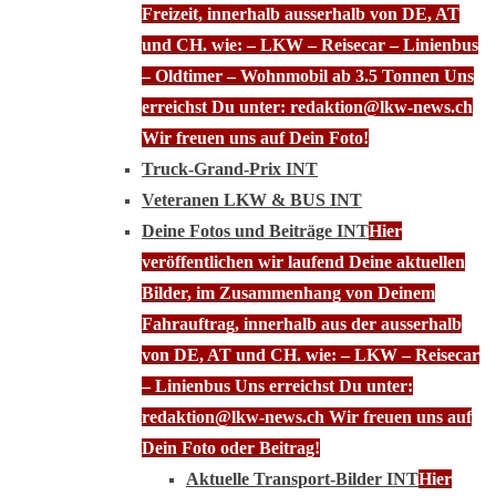
Freizeit, innerhalb ausserhalb von DE, AT
und CH. wie: – LKW – Reisecar – Linienbus
– Oldtimer – Wohnmobil ab 3.5 Tonnen Uns
erreichst Du unter: redaktion@lkw-news.ch
Wir freuen uns auf Dein Foto!
Truck-Grand-Prix INT
Veteranen LKW & BUS INT
Deine Fotos und Beiträge INT
Hier
veröffentlichen wir laufend Deine aktuellen
Bilder, im Zusammenhang von Deinem
Fahrauftrag, innerhalb aus der ausserhalb
von DE, AT und CH. wie: – LKW – Reisecar
– Linienbus Uns erreichst Du unter:
redaktion@lkw-news.ch Wir freuen uns auf
Dein Foto oder Beitrag!
Aktuelle Transport-Bilder INT
Hier