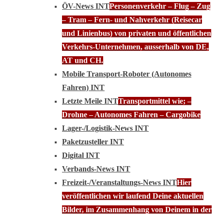
ÖV-News INT
Personenverkehr – Flug – Zug
– Tram – Fern- und Nahverkehr (Reisecar
und Linienbus) von privaten und öffentlichen
Verkehrs-Unternehmen, ausserhalb von DE,
AT und CH.
Mobile Transport-Roboter (Autonomes
Fahren) INT
Letzte Meile INT
Transportmittel wie; –
Drohne – Autonomes Fahren – Cargobike
Lager-/Logistik-News INT
Paketzusteller INT
Digital INT
Verbands-News INT
Freizeit-/Veranstaltungs-News INT
Hier
veröffentlichen wir laufend Deine aktuellen
Bilder, im Zusammenhang von Deinem in der