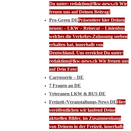
Du unter: redaktion@lkw-news.ch Wir
freuen uns auf Deinen Beitrag!
Pro-Green DE
Präsentiere hier Deinen
neuen; – LKW – Reisecar – Linienbus
welches die Verkehrs-Zulassung soeben
erhalten hat, innerhalb von
Deutschland. Uns erreichst Du unter:
redaktion@lkw-news.ch Wir freuen uns
auf Dein Foto!
Carrosserie – DE
7 Fragen an DE
Veteranen LKW & BUS DE
Freizeit-/Veranstaltungs-News DE
Hier
veröffentlichen wir laufend Deine
aktuellen Bilder, im Zusammenhang
von Deinem in der Freizeit, innerhalb