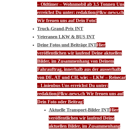
– Oldtimer – Wohnmobil ab 3.5 Tonnen Uns
erreichst Du unter: redaktion@lkw-news.ch
Wir freuen uns auf Dein Foto!
Truck-Grand-Prix INT
Veteranen LKW & BUS INT
Deine Fotos und Beiträge INT
Hier
veröffentlichen wir laufend Deine aktuellen
Bilder, im Zusammenhang von Deinem
Fahrauftrag, innerhalb aus der ausserhalb
von DE, AT und CH. wie: – LKW – Reisecar
– Linienbus Uns erreichst Du unter:
redaktion@lkw-news.ch Wir freuen uns auf
Dein Foto oder Beitrag!
Aktuelle Transport-Bilder INT
Hier
veröffentlichen wir laufend Deine
aktuellen Bilder, im Zusammenhang