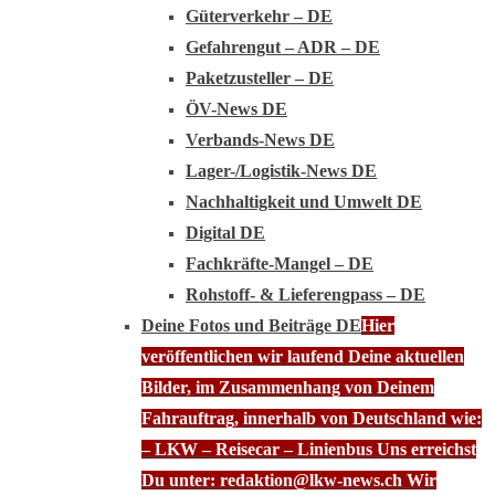
Güterverkehr – DE
Gefahrengut – ADR – DE
Paketzusteller – DE
ÖV-News DE
Verbands-News DE
Lager-/Logistik-News DE
Nachhaltigkeit und Umwelt DE
Digital DE
Fachkräfte-Mangel – DE
Rohstoff- & Lieferengpass – DE
Deine Fotos und Beiträge DE
Hier
veröffentlichen wir laufend Deine aktuellen
Bilder, im Zusammenhang von Deinem
Fahrauftrag, innerhalb von Deutschland wie:
– LKW – Reisecar – Linienbus Uns erreichst
Du unter: redaktion@lkw-news.ch Wir