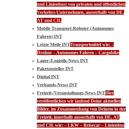
und Linienbus) von privaten und öffentlichen
Verkehrs-Unternehmen, ausserhalb von DE,
AT und CH.
Mobile Transport-Roboter (Autonomes
Fahren) INT
Letzte Meile INT
Transportmittel wie; –
Drohne – Autonomes Fahren – Cargobike
Lager-/Logistik-News INT
Paketzusteller INT
Digital INT
Verbands-News INT
Freizeit-/Veranstaltungs-News INT
Hier
veröffentlichen wir laufend Deine aktuellen
Bilder, im Zusammenhang von Deinem in der
Freizeit, innerhalb ausserhalb von DE, AT
und CH. wie: – LKW – Reisecar – Linienbus