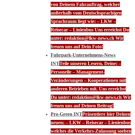
von Deinem Fahrauftrag, welcher
außerhalb vom Deutschsprachigen
Sprachraum liegt wie: – LKW –
Reisecar – Linienbus Uns erreichst Du
unter: redaktion@lkw-news.ch Wir
freuen uns auf Dein Foto!
Fuhrpark-Unternehmens-News
INT
Teile unseren Lesern, Deine; –
Personelle – Management-
Veränderungen – Kooperationen mit
anderen Betrieben mit. Uns erreichst
Du unter: redaktion@lkw-news.ch Wir
freuen uns auf Deinen Beitrag!
Pro-Green INT
Präsentiere hier Deinen
neuen; – LKW – Reisecar – Lienienbus
welches die Verkehrs-Zulassung soeben