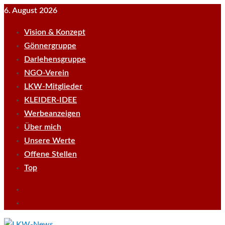
Skip
6. August 2026
to
Vision & Konzept
content
Gönnergruppe
Darlehensgruppe
NGO-Verein
LKW-Mitglieder
KLEIDER-IDEE
Werbeanzeigen
Über mich
Unsere Werte
Offene Stellen
Top
Empfehle
LKWnews
YouTube
weiter