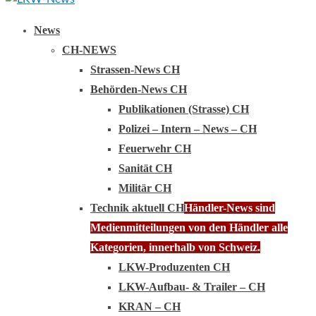
Primary
News
Menu
CH-NEWS
Strassen-News CH
Behörden-News CH
Publikationen (Strasse) CH
Polizei – Intern – News – CH
Feuerwehr CH
Sanität CH
Militär CH
Technik aktuell CH
Händler-News sind
Medienmitteilungen von den Händler alle
Kategorien, innerhalb von Schweiz.
LKW-Produzenten CH
LKW-Aufbau- & Trailer – CH
KRAN – CH