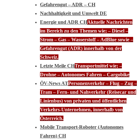
Gefahrengut – ADR – CH
Nachhaltigkeit und Umwelt DE
Energie und ADR CH
Aktuelle Nachrichten
im Bereich zu den Themen wie; – Diesel –
Strom – Gas – Wasserstoff – AdBlue sowie –
Gefahrengut (ADR) innerhalb von der
Schweiz.
Letzte Meile CH
Transportmittel wie; –
Drohne – Autonomes Fahren – Cargobike
ÖV-News AT
Personenverkehr – Flug – Zug –
Tram – Fern- und Nahverkehr (Reisecar und
Linienbus) von privaten und öffentlichen
Verkehrs-Unternehmen, innerhalb von
Österreich.
Mobile Transport-Roboter (Autonomes
Fahren) CH