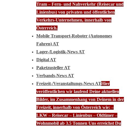
Tram – Fern- und Nahverkehr (Reisecar und
Linienbus) von privaten und öffentlichen
Verkehrs-Unternehmen, innerhalb von
Österreich.
Mobile Transport-Roboter (Autonomes
Fahren) AT
Lager-/Logistik-News AT
Digital AT
Paketzusteller AT
Verbands-News AT
Freizeit-/Veranstaltungs-News AT
Hier
veröffentlichen wir laufend Deine aktuellen
Bilder, im Zusammenhang von Deinem in der
Freizeit, innerhalb von Österreich wie: –
LKW – Reisecar – Linienbus – Oldtimer –
Wohnmobil ab 3.5 Tonnen Uns erreichst Du