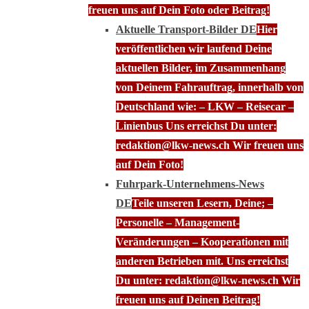
freuen uns auf Dein Foto oder Beitrag!
Aktuelle Transport-Bilder DE
Hier
veröffentlichen wir laufend Deine
aktuellen Bilder, im Zusammenhang
von Deinem Fahrauftrag, innerhalb von
Deutschland wie: – LKW – Reisecar –
Linienbus Uns erreichst Du unter:
redaktion@lkw-news.ch Wir freuen uns
auf Dein Foto!
Fuhrpark-Unternehmens-News
DE
Teile unseren Lesern, Deine; –
Personelle – Management-
Veränderungen – Kooperationen mit
anderen Betrieben mit. Uns erreichst
Du unter: redaktion@lkw-news.ch Wir
freuen uns auf Deinen Beitrag!