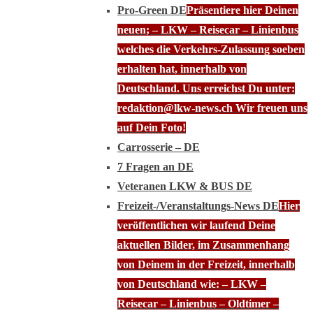
Pro-Green DE
Präsentiere hier Deinen
neuen; – LKW – Reisecar – Linienbus
welches die Verkehrs-Zulassung soeben
erhalten hat, innerhalb von
Deutschland. Uns erreichst Du unter:
redaktion@lkw-news.ch Wir freuen uns
auf Dein Foto!
Carrosserie – DE
7 Fragen an DE
Veteranen LKW & BUS DE
Freizeit-/Veranstaltungs-News DE
Hier
veröffentlichen wir laufend Deine
aktuellen Bilder, im Zusammenhang
von Deinem in der Freizeit, innerhalb
von Deutschland wie: – LKW –
Reisecar – Linienbus – Oldtimer –