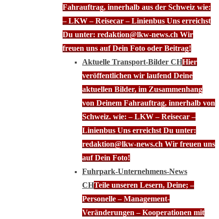
Fahrauftrag, innerhalb aus der Schweiz wie:
– LKW – Reisecar – Linienbus Uns erreichst
Du unter: redaktion@lkw-news.ch Wir
freuen uns auf Dein Foto oder Beitrag!
Aktuelle Transport-Bilder CH
Hier
veröffentlichen wir laufend Deine
aktuellen Bilder, im Zusammenhang
von Deinem Fahrauftrag, innerhalb von
Schweiz. wie: – LKW – Reisecar –
Linienbus Uns erreichst Du unter:
redaktion@lkw-news.ch Wir freuen uns
auf Dein Foto!
Fuhrpark-Unternehmens-News
CH
Teile unseren Lesern, Deine; –
Personelle – Management-
Veränderungen – Kooperationen mit