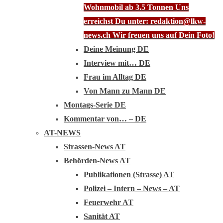
Wohnmobil ab 3.5 Tonnen Uns
erreichst Du unter: redaktion@lkw-
news.ch Wir freuen uns auf Dein Foto!
Deine Meinung DE
Interview mit… DE
Frau im Alltag DE
Von Mann zu Mann DE
Montags-Serie DE
Kommentar von… – DE
AT-NEWS
Strassen-News AT
Behörden-News AT
Publikationen (Strasse) AT
Polizei – Intern – News – AT
Feuerwehr AT
Sanität AT