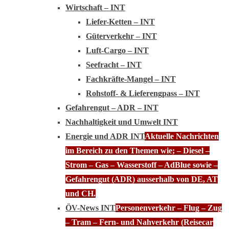
Wirtschaft – INT
Liefer-Ketten – INT
Güterverkehr – INT
Luft-Cargo – INT
Seefracht – INT
Fachkräfte-Mangel – INT
Rohstoff- & Lieferengpass – INT
Gefahrengut – ADR – INT
Nachhaltigkeit und Umwelt INT
Energie und ADR INT
Aktuelle Nachrichten
im Bereich zu den Themen wie; – Diesel –
Strom – Gas – Wasserstoff – AdBlue sowie –
Gefahrengut (ADR) ausserhalb von DE, AT
und CH.
ÖV-News INT
Personenverkehr – Flug – Zug
– Tram – Fern- und Nahverkehr (Reisecar