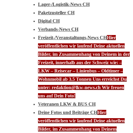
Lager-/Logistik-News CH
Paketzusteller CH
Digital CH
Verbands-News CH
Freizeit-/Veranstaltungs-News CH
Hier
veröffentlichen wir laufend Deine aktuellen
Bilder, im Zusammenhang von Deinem in der
Freizeit, innerhalb aus der Schweiz wie: –
LKW – Reisecar – Linienbus – Oldtimer –
Wohnmobil ab 3.5 Tonnen Uns erreichst Du
unter: redaktion@lkw-news.ch Wir freuen
uns auf Dein Foto!
Veteranen LKW & BUS CH
Deine Fotos und Beiträge CH
Hier
veröffentlichen wir laufend Deine aktuellen
Bilder, im Zusammenhang von Deinem