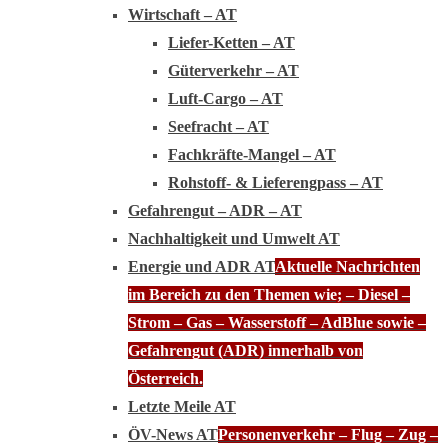
Wirtschaft – AT
Liefer-Ketten – AT
Güterverkehr – AT
Luft-Cargo – AT
Seefracht – AT
Fachkräfte-Mangel – AT
Rohstoff- & Lieferengpass – AT
Gefahrengut – ADR – AT
Nachhaltigkeit und Umwelt AT
Energie und ADR AT
Aktuelle Nachrichten
im Bereich zu den Themen wie; – Diesel –
Strom – Gas – Wasserstoff – AdBlue sowie –
Gefahrengut (ADR) innerhalb von
Österreich.
Letzte Meile AT
ÖV-News AT
Personenverkehr – Flug – Zug –