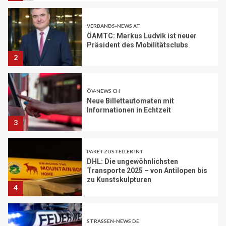
ÖV-NEWS CH
Neue Billettautomaten mit
Informationen in Echtzeit
3
PAKETZUSTELLER INT
DHL: Die ungewöhnlichsten
Transporte 2025 – von Antilopen bis
zu Kunstskulpturen
4
STRASSEN-NEWS DE
A2: Sperrung nach Lkw-Unfall legt
wichtigen Korridor lahm
5
BRANCHEN-NEWS (DE)