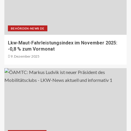
DIGITAL DE
Repräsentative Studie vom Vodafone
Institut
13
BEHÖRDEN-NEWS DE
PAKETZUSTELLER DE
Lkw-Maut-Fahrleistungsindex im November 2025:
Sonderbriefmarke würdigt
„Stolpersteine“-Initiative zum
-0,8 % zum Vormonat
Gedenken an NS-Opfer
9. Dezember 2025
14
STRASSEN-NEWS CH
A9 Südumfahrung Visp: Sperrung
Eyholztunnel in Fahrtrichtung Brig
15
BRANCHEN-NEWS (DE)
CO2 nur im Sprudelwasser