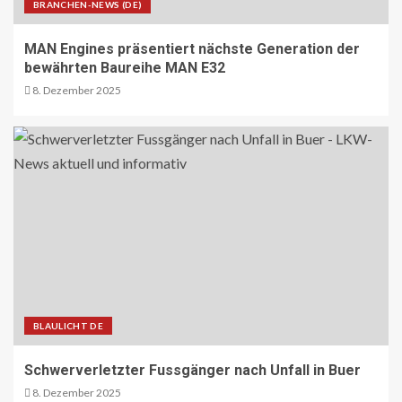
abgeschlossen
BRANCHEN-NEWS (DE)
30
MAN Engines präsentiert nächste Generation der
bewährten Baureihe MAN E32
BEHÖRDEN-NEWS DE
Lkw-Maut-Fahrleistungsindex im
8. Dezember 2025
November 2025: -0,8 % zum
Vormonat
1
VERBANDS-NEWS AT
ÖAMTC: Markus Ludvik ist neuer
Präsident des Mobilitätsclubs
2
ÖV-NEWS CH
BLAULICHT DE
Neue Billettautomaten mit
Informationen in Echtzeit
3
Schwerverletzter Fussgänger nach Unfall in Buer
8. Dezember 2025