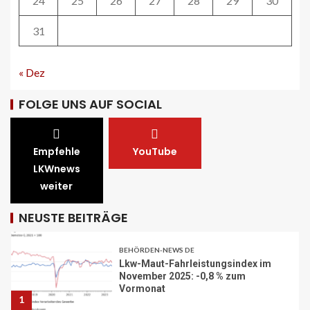
24
25
26
27
28
29
30
A13 Landquart-Sarganserland:
Baustelle in Winterpause
31
29
« Dez
STRASSEN-NEWS CH
A1 Nordumfahrung Zürich: Sanierung
FOLGE UNS AUF SOCIAL
der 2. Röhre des Gubristtunnels
abgeschlossen
30
Empfehle
YouTube
LKWnews
BEHÖRDEN-NEWS DE
Lkw-Maut-Fahrleistungsindex im
weiter
November 2025: -0,8 % zum
Vormonat
NEUSTE BEITRÄGE
1
VERBANDS-NEWS AT
ÖAMTC: Markus Ludvik ist neuer
Präsident des Mobilitätsclubs
2