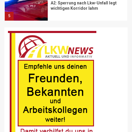
Volvo Trucks erhält Deutschen
Nachhaltigkeitspreis
6
BRANCHEN-NEWS (DE)
MAN Engines präsentiert nächste
Generation der bewährten Baureihe
MAN E32
7
BLAULICHT DE
Schwerverletzter Fussgänger nach
Unfall in Buer
8
BLAULICHT DE
Offenburg, A5 – Zwei Unfälle legen
Berufsverkehr lahm
9