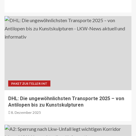
BLAULICHT DE
TECHNIK AKTUELL
Mannheim: Lkw in Vollbrand
20
BLAULICHT DE
Strassenverkehrsgefährdung auf der
B51
21
ÖV-NEWS INT
PAKETZUSTELLER INT
Nachtzüge der neuen Generation
bringen mehr Komfort für Reisende
DHL: Die ungewöhnlichsten Transporte 2025 – von
22
Antilopen bis zu Kunstskulpturen
8. Dezember 2025
ÜBRIGE PRODUZENTEN AT
Langfristige Absicherung des
landwirtschaftlichen
Versicherungssystems gelungen