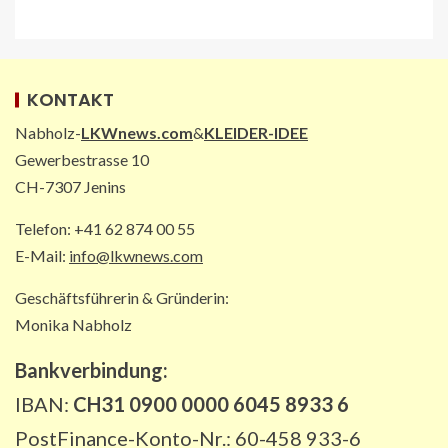
PAKETZUSTELLER INT
DHL: Die ungewöhnlichsten
Transporte 2025 – von Antilopen bis
zu Kunstskulpturen
4
KONTAKT
Nabholz-
LKWnews.com
&
KLEIDER-IDEE
STRASSEN-NEWS DE
Gewerbestrasse 10
A2: Sperrung nach Lkw-Unfall legt
CH-7307 Jenins
wichtigen Korridor lahm
5
Telefon: +41 62 874 00 55
E-Mail:
info@lkwnews.com
Geschäftsführerin & Gründerin:
Monika Nabholz
Bankverbindung:
IBAN:
CH31 0900 0000 6045 8933 6
PostFinance-Konto-Nr.: 60-458 933-6