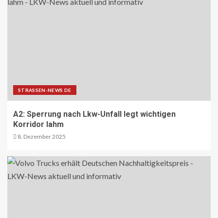
23
BEHÖRDEN-NEWS DE
Bund zieht Fazit zur
Bundesfernstrassen-Reform
24
STRASSEN-NEWS DE
NACHHALTIGKEIT UND UMWELT DE
Wo Strassen aufblühen: Zehn
A2: Sperrung nach Lkw-Unfall legt wichtigen
Kommunen zeigen, wie Wandel
Korridor lahm
gelingt
25
8. Dezember 2025
REISECAR- UND LINIENBUS-PRODUZENTEN
DE
RDA-Projekt soll Lade- und
Infrastrukturbedarf von elektrisch
betriebenen Reisebussen ermitteln
26