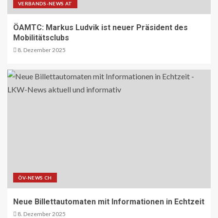
16
VERBANDS-NEWS AT
ÖAMTC: Markus Ludvik ist neuer Präsident des
NACHHALTIGKEIT UND UMWELT DE
Mobilitätsclubs
Entwaldungsverordnung:
8. Dezember 2025
Baugewerbe begrüsst EU-Einigung
17
PAKETZUSTELLER DE
Deutsche Post erweitert
Serviceangebot in Partnerfilialen:
Kooperation mit Western Union
ermöglicht weltweite Geldtransfers
18
LETZTE MEILE DE
PAKETZUSTELLER DE
DHL startet Aufbau eigener E-LKW-
Ladeparks an seinen deutschen
ÖV-NEWS CH
Paketzentren
19
Neue Billettautomaten mit Informationen in Echtzeit
8. Dezember 2025