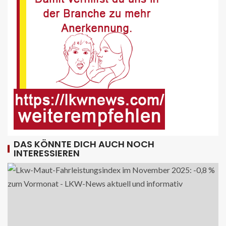
FUHRPARK-UNTERNEHMENS-NEWS DE
Sattelauflieger im Kundeneinsatz
beim Bau mobiler Strassen
10
PUBLIKATIONEN (STRASSE) DE
„Alles im Tacho?!“ macht Lenk- und
Ruhezeiten begreifbar
11
DAS KÖNNTE DICH AUCH NOCH
INTERESSIEREN
KRAN - DE
Hagedorn wächst mit Hüffermann-
Erwerb und stärkt seine Schwerlast-
und Kranlogistik
12