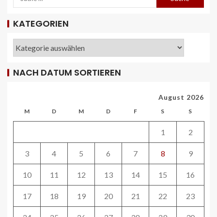
REISECAR- UND LINIENBUS-PRODUZENTEN
KATEGORIEN
DE
RDA-Projekt soll Lade- und
Infrastrukturbedarf von elektrisch
betriebenen Reisebussen ermitteln
26
NACH DATUM SORTIEREN
ÖV-NEWS CH
Tramhaltestelle «Bahnhofquai» wird
August 2026
barrierefrei: Sanierungsarbeiten
starten Mitte Dezember
M
D
M
D
F
S
S
27
1
2
ÖV-NEWS CH
3
4
5
6
7
8
9
Fahrplan 2026: Angebotsausbau auf
diversen Linien
10
11
12
13
14
15
16
28
17
18
19
20
21
22
23
STRASSEN-NEWS CH