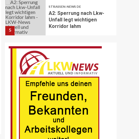
STRASSEN-NEWS DE
A2: Sperrung nach Lkw-
Unfall legt wichtigen
Korridor lahm
5
BRANCHEN-NEWS (DE)
Volvo Trucks erhält
Deutschen
Nachhaltigkeitspreis
6
BRANCHEN-NEWS (DE)
MAN Engines präsentiert
nächste Generation der
bewährten Baureihe MAN
E32
7
BLAULICHT DE
Schwerverletzter