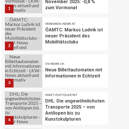
November 2025: -0,8 %
zum Vormonat
1
VERBANDS-NEWS AT
ÖAMTC: Markus Ludvik ist
neuer Präsident des
Mobilitätsclubs
2
ÖV-NEWS CH
Neue Billettautomaten mit
Informationen in Echtzeit
3
PAKETZUSTELLER INT
DHL: Die ungewöhnlichsten
Transporte 2025 – von
Antilopen bis zu
Kunstskulpturen
4