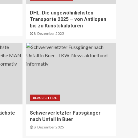
Sperrung Eyholztunnel in
Fahrtrichtung Brig
DHL: Die ungewöhnlichsten
15
Transporte 2025 – von Antilopen
bis zu Kunstskulpturen
8. Dezember 2025
BRANCHEN-NEWS (DE)
CO2 nur im Sprudelwasser
16
NACHHALTIGKEIT UND UMWELT DE
Entwaldungsverordnung:
Baugewerbe begrüsst EU-
Einigung
17
BLAULICHT DE
PAKETZUSTELLER DE
Deutsche Post erweitert
ächste
Schwerverletzter Fussgänger
Serviceangebot in
nach Unfall in Buer
Partnerfilialen:
8. Dezember 2025
Kooperation mit Western
18
Union ermöglicht