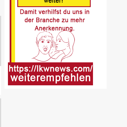
Fussgänger nach Unfall in
Buer
8
BLAULICHT DE
Offenburg, A5 – Zwei
Unfälle legen
Berufsverkehr lahm
9
FUHRPARK-UNTERNEHMENS-NEWS
DE
Sattelauflieger im
Kundeneinsatz beim Bau
mobiler Strassen
10
PUBLIKATIONEN (STRASSE) DE
„Alles im Tacho?!“ macht
Lenk- und Ruhezeiten
begreifbar
11