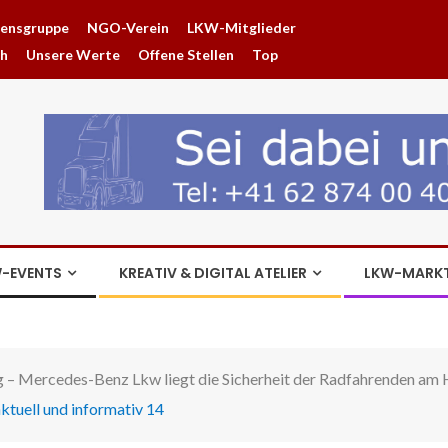
hensgruppe
NGO-Verein
LKW-Mitglieder
ch
Unsere Werte
Offene Stellen
Top
-EVENTS
KREATIV & DIGITAL ATELIER
LKW-MARK
g – Mercedes-Benz Lkw liegt die Sicherheit der Radfahrenden am