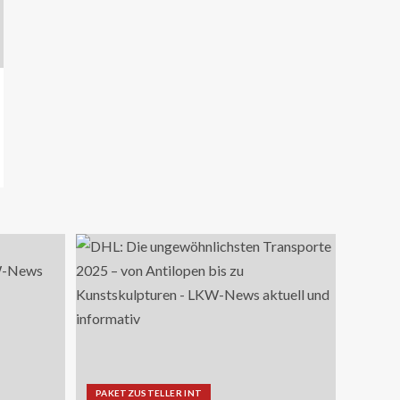
KRAN - DE
Hagedorn wächst mit
Hüffermann-Erwerb und
stärkt seine Schwerlast-
und Kranlogistik
12
DIGITAL DE
Repräsentative Studie vom
Vodafone Institut
13
PAKETZUSTELLER DE
Sonderbriefmarke würdigt
„Stolpersteine“-Initiative
zum Gedenken an NS-
Opfer
14
STRASSEN-NEWS CH
A9 Südumfahrung Visp:
PAKETZUSTELLER INT