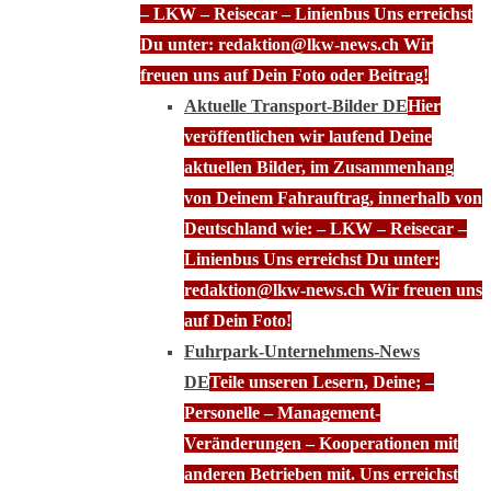
– LKW – Reisecar – Linienbus Uns erreichst
Du unter: redaktion@lkw-news.ch Wir
freuen uns auf Dein Foto oder Beitrag!
Aktuelle Transport-Bilder DE
Hier
veröffentlichen wir laufend Deine
aktuellen Bilder, im Zusammenhang
von Deinem Fahrauftrag, innerhalb von
Deutschland wie: – LKW – Reisecar –
Linienbus Uns erreichst Du unter:
redaktion@lkw-news.ch Wir freuen uns
auf Dein Foto!
Fuhrpark-Unternehmens-News
DE
Teile unseren Lesern, Deine; –
Personelle – Management-
Veränderungen – Kooperationen mit
anderen Betrieben mit. Uns erreichst