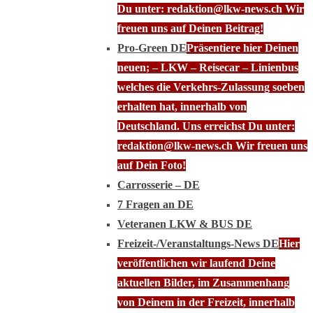
Du unter: redaktion@lkw-news.ch Wir
freuen uns auf Deinen Beitrag!
Pro-Green DE
Präsentiere hier Deinen
neuen; – LKW – Reisecar – Linienbus
welches die Verkehrs-Zulassung soeben
erhalten hat, innerhalb von
Deutschland. Uns erreichst Du unter:
redaktion@lkw-news.ch Wir freuen uns
auf Dein Foto!
Carrosserie – DE
7 Fragen an DE
Veteranen LKW & BUS DE
Freizeit-/Veranstaltungs-News DE
Hier
veröffentlichen wir laufend Deine
aktuellen Bilder, im Zusammenhang
von Deinem in der Freizeit, innerhalb