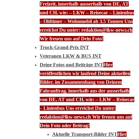
Freizeit, innerhalb ausserhalb von DE, AT
und CH. wie: – LKW – Reisecar – Linienbus
– Oldtimer – Wohnmobil ab 3.5 Tonnen Uns
erreichst Du unter: redaktion@lkw-news.ch
Wir freuen uns auf Dein Foto!
Truck-Grand-Prix INT
Veteranen LKW & BUS INT
Deine Fotos und Beiträge INT
Hier
veröffentlichen wir laufend Deine aktuellen
Bilder, im Zusammenhang von Deinem
Fahrauftrag, innerhalb aus der ausserhalb
von DE, AT und CH. wie: – LKW – Reisecar
– Linienbus Uns erreichst Du unter:
redaktion@lkw-news.ch Wir freuen uns auf
Dein Foto oder Beitrag!
Aktuelle Transport-Bilder INT
Hier