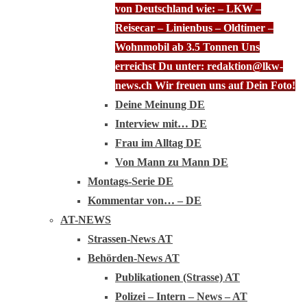
von Deutschland wie: – LKW –
Reisecar – Linienbus – Oldtimer –
Wohnmobil ab 3.5 Tonnen Uns
erreichst Du unter: redaktion@lkw-
news.ch Wir freuen uns auf Dein Foto!
Deine Meinung DE
Interview mit… DE
Frau im Alltag DE
Von Mann zu Mann DE
Montags-Serie DE
Kommentar von… – DE
AT-NEWS
Strassen-News AT
Behörden-News AT
Publikationen (Strasse) AT
Polizei – Intern – News – AT