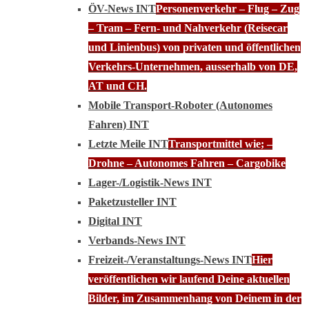
ÖV-News INT
Personenverkehr – Flug – Zug
– Tram – Fern- und Nahverkehr (Reisecar
und Linienbus) von privaten und öffentlichen
Verkehrs-Unternehmen, ausserhalb von DE,
AT und CH.
Mobile Transport-Roboter (Autonomes
Fahren) INT
Letzte Meile INT
Transportmittel wie; –
Drohne – Autonomes Fahren – Cargobike
Lager-/Logistik-News INT
Paketzusteller INT
Digital INT
Verbands-News INT
Freizeit-/Veranstaltungs-News INT
Hier
veröffentlichen wir laufend Deine aktuellen
Bilder, im Zusammenhang von Deinem in der