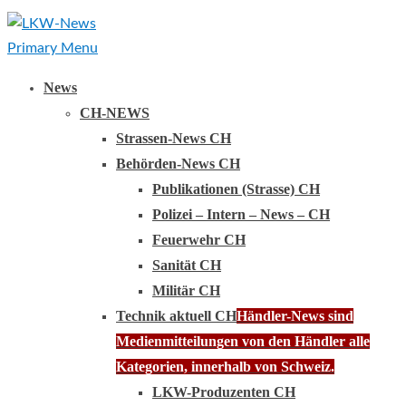
Primary Menu
News
CH-NEWS
Strassen-News CH
Behörden-News CH
Publikationen (Strasse) CH
Polizei – Intern – News – CH
Feuerwehr CH
Sanität CH
Militär CH
Technik aktuell CH
Händler-News sind
Medienmitteilungen von den Händler alle
Kategorien, innerhalb von Schweiz.
LKW-Produzenten CH