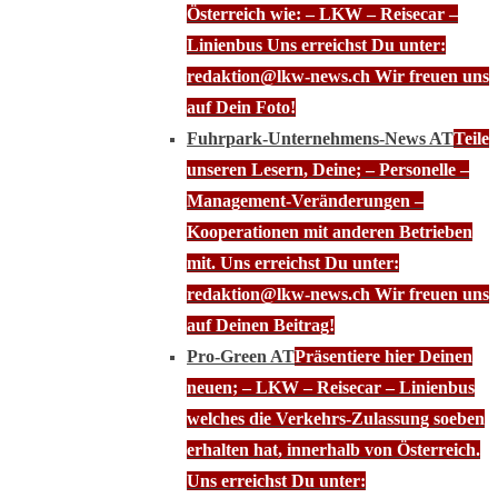
Österreich wie: – LKW – Reisecar –
Linienbus Uns erreichst Du unter:
redaktion@lkw-news.ch Wir freuen uns
auf Dein Foto!
Fuhrpark-Unternehmens-News AT
Teile
unseren Lesern, Deine; – Personelle –
Management-Veränderungen –
Kooperationen mit anderen Betrieben
mit. Uns erreichst Du unter:
redaktion@lkw-news.ch Wir freuen uns
auf Deinen Beitrag!
Pro-Green AT
Präsentiere hier Deinen
neuen; – LKW – Reisecar – Linienbus
welches die Verkehrs-Zulassung soeben
erhalten hat, innerhalb von Österreich.
Uns erreichst Du unter: