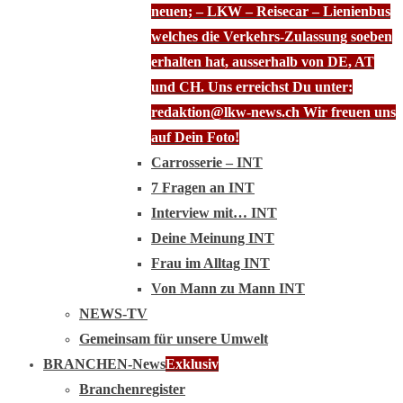
neuen; – LKW – Reisecar – Lienienbus
welches die Verkehrs-Zulassung soeben
erhalten hat, ausserhalb von DE, AT
und CH. Uns erreichst Du unter:
redaktion@lkw-news.ch Wir freuen uns
auf Dein Foto!
Carrosserie – INT
7 Fragen an INT
Interview mit… INT
Deine Meinung INT
Frau im Alltag INT
Von Mann zu Mann INT
NEWS-TV
Gemeinsam für unsere Umwelt
BRANCHEN-News
Exklusiv
Branchenregister