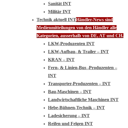
Sanität INT
Militär INT
Technik aktuell INT
Händler-News sind
Medienmitteilungen von den Händler alle
Kategorien, ausserhalb von DE, AT und CH.
LKW-Produzenten INT
LKW-Aufbau- & Trailer – INT
KRAN – INT
Fern- & Linien-Bus -Produzenten –
INT
Transporter-Produzenten – INT
Bau-Maschinen – INT
Landwirtschaftliche Maschinen INT
Hebe-Bühnen-Technik – INT
Ladesicherung – INT
Reifen und Felgen INT