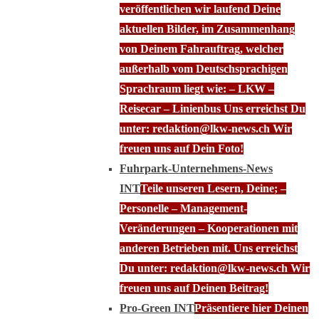
veröffentlichen wir laufend Deine
aktuellen Bilder, im Zusammenhang
von Deinem Fahrauftrag, welcher
außerhalb vom Deutschsprachigen
Sprachraum liegt wie: – LKW –
Reisecar – Linienbus Uns erreichst Du
unter: redaktion@lkw-news.ch Wir
freuen uns auf Dein Foto!
Fuhrpark-Unternehmens-News
INT
Teile unseren Lesern, Deine; –
Personelle – Management-
Veränderungen – Kooperationen mit
anderen Betrieben mit. Uns erreichst
Du unter: redaktion@lkw-news.ch Wir
freuen uns auf Deinen Beitrag!
Pro-Green INT
Präsentiere hier Deinen