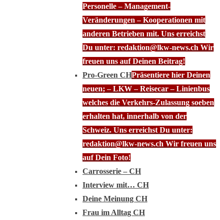
Personelle – Management-
Veränderungen – Kooperationen mit
anderen Betrieben mit. Uns erreichst
Du unter: redaktion@lkw-news.ch Wir
freuen uns auf Deinen Beitrag!
Pro-Green CH
Präsentiere hier Deinen
neuen; – LKW – Reisecar – Linienbus
welches die Verkehrs-Zulassung soeben
erhalten hat, innerhalb von der
Schweiz. Uns erreichst Du unter:
redaktion@lkw-news.ch Wir freuen uns
auf Dein Foto!
Carrosserie – CH
Interview mit… CH
Deine Meinung CH
Frau im Alltag CH