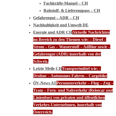
Fachkräfte-Mangel – CH
Rohstoff- & Lieferengpass – CH
Gefahrengut – ADR – CH
Nachhaltigkeit und Umwelt DE
Energie und ADR CH
Aktuelle Nachrichten
im Bereich zu den Themen wie; – Diesel –
Strom – Gas – Wasserstoff – AdBlue sowie –
Gefahrengut (ADR) innerhalb von der
Schweiz.
Letzte Meile CH
Transportmittel wie; –
Drohne – Autonomes Fahren – Cargobike
ÖV-News AT
Personenverkehr – Flug – Zug –
Tram – Fern- und Nahverkehr (Reisecar und
Linienbus) von privaten und öffentlichen
Verkehrs-Unternehmen, innerhalb von
Österreich.