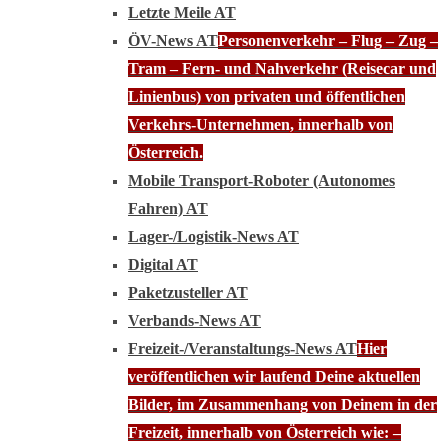
Letzte Meile AT
ÖV-News AT
Personenverkehr – Flug – Zug –
Tram – Fern- und Nahverkehr (Reisecar und
Linienbus) von privaten und öffentlichen
Verkehrs-Unternehmen, innerhalb von
Österreich.
Mobile Transport-Roboter (Autonomes
Fahren) AT
Lager-/Logistik-News AT
Digital AT
Paketzusteller AT
Verbands-News AT
Freizeit-/Veranstaltungs-News AT
Hier
veröffentlichen wir laufend Deine aktuellen
Bilder, im Zusammenhang von Deinem in der
Freizeit, innerhalb von Österreich wie: –