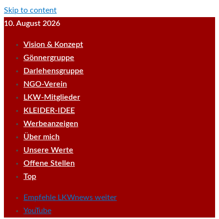
Skip to content
10. August 2026
Vision & Konzept
Gönnergruppe
Darlehensgruppe
NGO-Verein
LKW-Mitglieder
KLEIDER-IDEE
Werbeanzeigen
Über mich
Unsere Werte
Offene Stellen
Top
Empfehle LKWnews weiter
YouTube