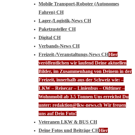
Mobile Transport-Roboter (Autonomes
Fahren) CH
Lager-/Logistik-News CH
Paketzusteller CH
Digital CH
Verbands-News CH
Freizeit-/Veranstaltungs-News CH
Hier
veröffentlichen wir laufend Deine aktuellen
Bilder, im Zusammenhang von Deinem in der
Freizeit, innerhalb aus der Schweiz wie: –
LKW – Reisecar – Linienbus – Oldtimer –
Wohnmobil ab 3.5 Tonnen Uns erreichst Du
unter: redaktion@lkw-news.ch Wir freuen
uns auf Dein Foto!
Veteranen LKW & BUS CH
Deine Fotos und Beiträge CH
Hier