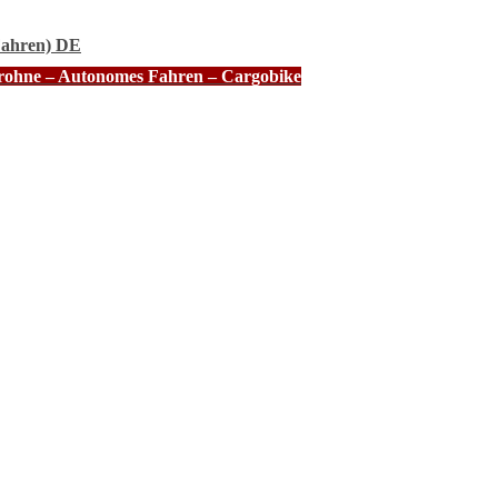
Fahren) DE
Drohne – Autonomes Fahren – Cargobike