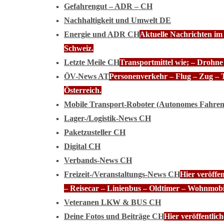
Gefahrengut – ADR – CH
Nachhaltigkeit und Umwelt DE
Energie und ADR CH
Aktuelle Nachrichten im
Schweiz.
Letzte Meile CH
Transportmittel wie; – Drohn
ÖV-News AT
Personenverkehr – Flug – Zug – 
Österreich.
Mobile Transport-Roboter (Autonomes Fahre
Lager-/Logistik-News CH
Paketzusteller CH
Digital CH
Verbands-News CH
Freizeit-/Veranstaltungs-News CH
Hier veröffe
– Reisecar – Linienbus – Oldtimer – Wohnmobi
Veteranen LKW & BUS CH
Deine Fotos und Beiträge CH
Hier veröffentli