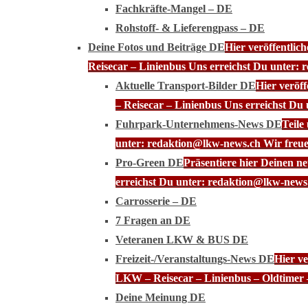
Fachkräfte-Mangel – DE
Rohstoff- & Lieferengpass – DE
Deine Fotos und Beiträge DE
Hier veröffentli
Reisecar – Linienbus Uns erreichst Du unter: 
Aktuelle Transport-Bilder DE
Hier veröf
– Reisecar – Linienbus Uns erreichst Du
Fuhrpark-Unternehmens-News DE
Teile
unter: redaktion@lkw-news.ch Wir freue
Pro-Green DE
Präsentiere hier Deinen n
erreichst Du unter: redaktion@lkw-news.
Carrosserie – DE
7 Fragen an DE
Veteranen LKW & BUS DE
Freizeit-/Veranstaltungs-News DE
Hier ve
LKW – Reisecar – Linienbus – Oldtimer 
Deine Meinung DE