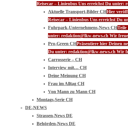
Reisecar – Linienbus Uns erreichst Du unter: 
Aktuelle Transport-Bilder CH
Hier veröf
Reisecar – Linienbus Uns erreichst Du u
Fuhrpark-Unternehmens-News CH
Teile
unter: redaktion@lkw-news.ch Wir freue
Pro-Green CH
Präsentiere hier Deinen n
Du unter: redaktion@lkw-news.ch Wir fr
Carrosserie – CH
Interview mit… CH
Deine Meinung CH
Frau im Alltag CH
Von Mann zu Mann CH
Montags-Serie CH
DE-NEWS
Strassen-News DE
Behörden-News DE